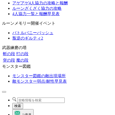
アゲアゲ4人協力の攻略と報酬
ルーンざくざく協力の攻略
4人協力一覧と報酬早見表
ルーンメモリー開催イベント
バトルバニーバッシュ
叛逆のギルティ2
武器練磨の塔
斬の段
打の段
突の段
魔の段
モンスター図鑑
モンスター図鑑の敵出現場所
敵モンスター弱点/耐性早見表
検索
ご意見