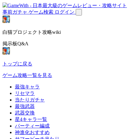
事前ガチャ
ゲーム検索
ログイン
白猫プロジェクト攻略wiki
掲示板Q&A
トップに戻る
ゲーム攻略一覧を見る
最強キャラ
リセマラ
当たりガチャ
最強武器
武器交換
星4キャラ一覧
パーティー編成
神進化おすすめ
サマービーチ当たり