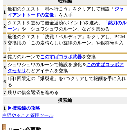
転移編
最初のクエスト「村へ行こう」をクリアして施設「
ジャ
1
イアントトードの立像
」を入手
クエストを進めて借金返済(ポイント)を進め、「
銘刀のル
2
ーン
」や「シュワシュワのルーン」などを集める
最後のクエスト「決戦！ベルディア」をクリアし、BGM
3
交換用の「この素晴らしい旋律のルーン」や銀称号を入
手
4
銘刀のルーンで
このすばコラボ武器
を交換
シュワシュワのルーンで施設を強化＆
このすばコラボア
5
クセサリ
などアイテムを交換
1日1回限定の「爆裂道」を7つクリアして報酬を手に入れ
6
る
7
残りの借金返済を進める
捜索編
1
▶捜索編の攻略
白猫やること管理ツール
ルーン必要数