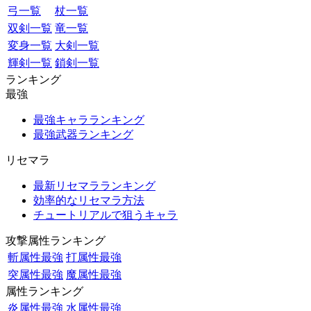
弓一覧
杖一覧
双剣一覧
竜一覧
変身一覧
大剣一覧
輝剣一覧
鎖剣一覧
ランキング
最強
最強キャラランキング
最強武器ランキング
リセマラ
最新リセマラランキング
効率的なリセマラ方法
チュートリアルで狙うキャラ
攻撃属性ランキング
斬属性最強
打属性最強
突属性最強
魔属性最強
属性ランキング
炎属性最強
水属性最強