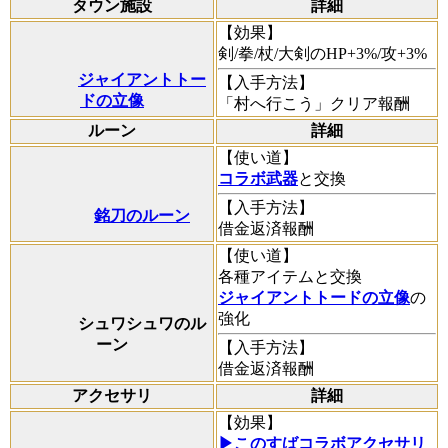
タウン施設
詳細
【効果】
剣/拳/杖/大剣のHP+3%/攻+3%
ジャイアントトー
【入手方法】
ドの立像
「村へ行こう」クリア報酬
ルーン
詳細
【使い道】
コラボ武器
と交換
【入手方法】
銘刀のルーン
借金返済報酬
【使い道】
各種アイテムと交換
ジャイアントトードの立像
の
強化
シュワシュワのル
ーン
【入手方法】
借金返済報酬
アクセサリ
詳細
【効果】
▶このすばコラボアクセサリ