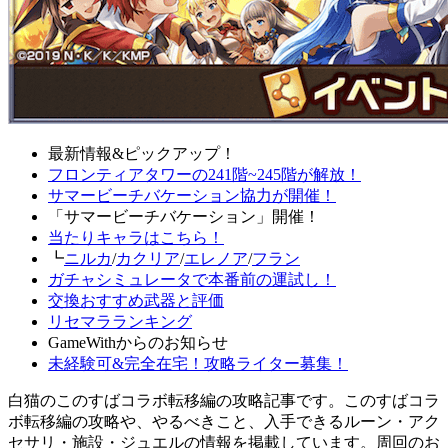
最新情報&ピックアップ！
フロンティアタワーの241階~245階が解放！
サマービーチバケーション協力が開催！
「サマービーチバケーション」開催！
当たりキャラはこちら！
┗
ニルカ
/
カクリア
/
エレノア
/
フラン
ガチャシミュレータで本番前の運試し！
交換おすすめ武器と評価
リセマラランキング
GameWithからのお知らせ
未経験可&完全在宅！攻略ライター募集！
白猫のこのすばコラボ転移編の攻略記事です。このすばコラ
ボ転移編の攻略や、やるべきこと、入手できるルーン・アク
セサリ・施設・ジュエルの情報を掲載しています。周回のお