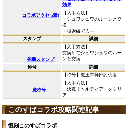
効果
【入手方法】
コラボアクセ(5種)
・シュワシュワのルーンと交
換
・捜索編で入手
スタンプ
詳細
【入手方法】
交換所でシュワシュワのルー
ンと交換
各種スタンプ
称号
詳細
【称号】魔王軍幹部討伐者
【入手方法】
「決戦！ベルディア」をクリ
魔称号
ア
このすばコラボ攻略関連記事
復刻このすばコラボ