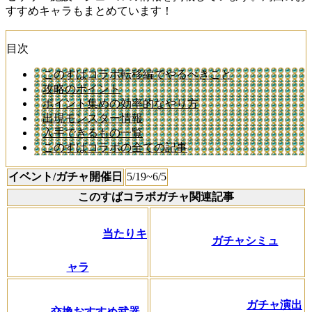
すすめキャラもまとめています！
目次
このすばコラボ転移編でやるべきこと
攻略のポイント
ポイント集めの効率的なやり方
出現モンスター情報
入手できるもの一覧
このすばコラボの全ての記事
イベント/ガチャ開催日
5/19~6/5
このすばコラボガチャ関連記事
当たりキ
ガチャシミュ
ャラ
ガチャ演出
交換おすすめ武器