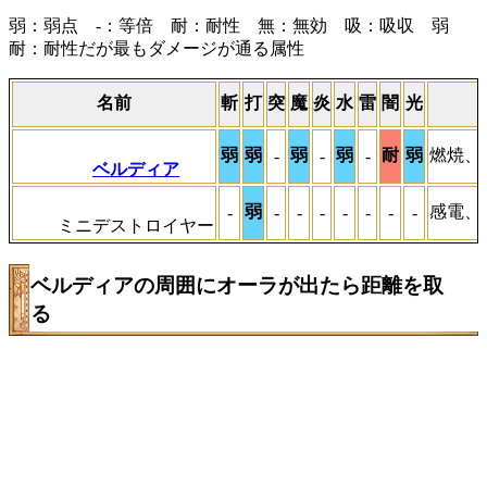
弱：弱点 -：等倍 耐：耐性 無：無効 吸：吸収 弱
耐：耐性だが最もダメージが通る属性
名前
斬
打
突
魔
炎
水
雷
闇
光
弱
弱
弱
弱
耐
弱
燃焼、
-
-
-
ベルディア
弱
感電、
-
-
-
-
-
-
-
-
ミニデストロイヤー
ベルディアの周囲にオーラが出たら距離を取
る