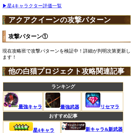
▶星4キャラクター評価一覧
アクアクイーンの攻撃パターン
攻撃パターン①
現在攻略班で攻撃パターンを検証中！詳細が判明次第更新し
ます！
他の白猫プロジェクト攻略関連記事
ランキング
リセマラ
最強キャラ
最強武器
おすすめ記事
新キャラ&新武器
星4キャラ