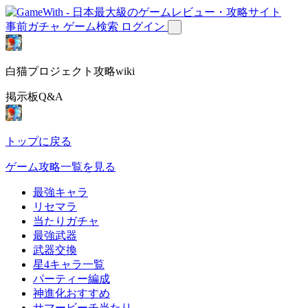
事前ガチャ
ゲーム検索
ログイン
白猫プロジェクト攻略wiki
掲示板Q&A
トップに戻る
ゲーム攻略一覧を見る
最強キャラ
リセマラ
当たりガチャ
最強武器
武器交換
星4キャラ一覧
パーティー編成
神進化おすすめ
サマービーチ当たり