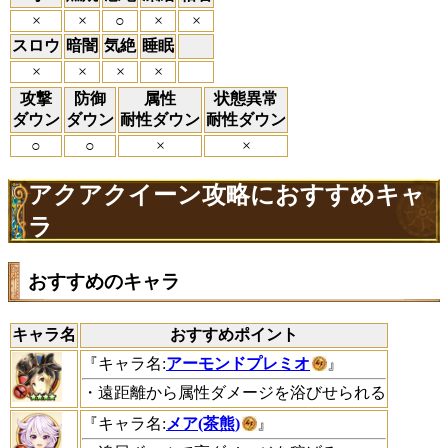
×
×
○
×
×
スロウ
暗闇
気絶
睡眠
×
×
×
×
攻撃
防御
属性
状態異常
ダウン
ダウン
耐性ダウン
耐性ダウン
○
○
×
×
アクアクイーン攻略におすすめキャ
ラ
おすすめのキャラ
キャラ名
おすすめポイント
『キャラ名:
アーモンドプレミオ
』
・遠距離から属性ダメージを浴びせられる
『キャラ名:
メア(茶熊)
』