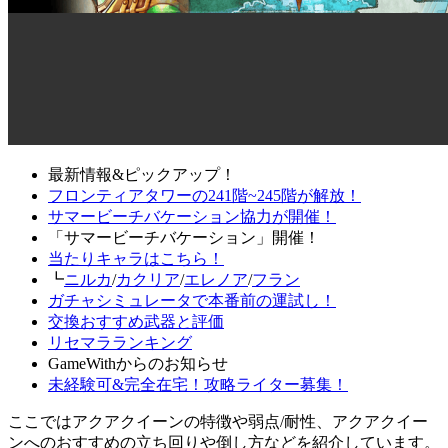
最新情報&ピックアップ！
フロンティアタワーの241階~245階が解放！
サマービーチバケーション協力が開催！
「サマービーチバケーション」開催！
当たりキャラはこちら！
┗
ニルカ
/
カクリア
/
エレノア
/
フラン
ガチャシミュレータで本番前の運試し！
交換おすすめ武器と評価
リセマラランキング
GameWithからのお知らせ
未経験可&完全在宅！攻略ライター募集！
ここではアクアクイーンの特徴や弱点/耐性、アクアクイー
ンへのおすすめの立ち回りや倒し方などを紹介しています。