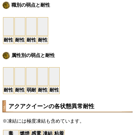
職別の弱点と耐性
耐性
耐性
耐性
耐性
属性別の弱点と耐性
耐性
耐性
弱耐
耐性
耐性
アクアクイーンの各状態異常耐性
※凍結には極度凍結も含めています。
毒
燃焼
感電
凍結
粘着