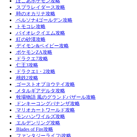
ぽこあポケモン攻略
スプラレイダース攻略
時のオカリナ攻略
ペルソナ4ゴールデン攻略
トモコレ攻略
バイオレクイエム攻略
紅の砂漠攻略
デイモン&ベイビー攻略
ポケモンZA攻略
ドラクエ7攻略
仁王3攻略
ドラクエ1・2攻略
桃鉄2攻略
ゴーストオブヨウテイ攻略
メタルギアデルタ攻略
牧場物語 風のグランドバザール攻略
ドンキーコングバナンザ攻略
マリオカートワールド攻略
モンハンワイルズ攻略
エルデンリング攻略
Blades of Fire攻略
ファンタジーライフi攻略