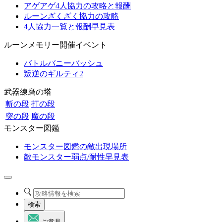
アゲアゲ4人協力の攻略と報酬
ルーンざくざく協力の攻略
4人協力一覧と報酬早見表
ルーンメモリー開催イベント
バトルバニーバッシュ
叛逆のギルティ2
武器練磨の塔
斬の段
打の段
突の段
魔の段
モンスター図鑑
モンスター図鑑の敵出現場所
敵モンスター弱点/耐性早見表
検索
ご意見