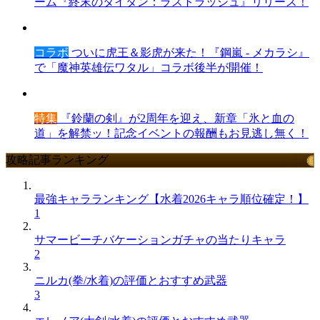
ーム『終末のタイタン：ラストラッシュ』リリース！
コラボ
ついに虎王＆影虎が来た！『鋼嵐 - メカラシ』
で「魔神英雄伝ワタル」コラボ後半が開催！
特集
『鈴蘭の剣』が2周年を迎え、新章「氷と血の
道」を解禁ッ！記念イベントの報酬もお見逃し無く！
攻略記事ランキング
最強キャラランキング【水着2026キャラ順位確定！】
1
サマービーチバケーションガチャの当たりキャラ
2
ニルカ(拳/水着)の評価とおすすめ武器
3