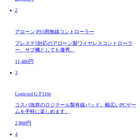
2
アローン PS5用無線コントローラー
プレステ5対応のアローン製ワイヤレスコントローラ
ー。サブ機としても優秀。
11,480円
3
Logicool G F310r
コスパ抜群のロジクール製有線パッド。幅広いPCゲー
ムを手軽に楽しめます。
2,860円
4