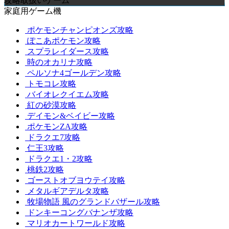
攻略取扱いゲーム
家庭用ゲーム機
ポケモンチャンピオンズ攻略
ぽこあポケモン攻略
スプラレイダース攻略
時のオカリナ攻略
ペルソナ4ゴールデン攻略
トモコレ攻略
バイオレクイエム攻略
紅の砂漠攻略
デイモン&ベイビー攻略
ポケモンZA攻略
ドラクエ7攻略
仁王3攻略
ドラクエ1・2攻略
桃鉄2攻略
ゴーストオブヨウテイ攻略
メタルギアデルタ攻略
牧場物語 風のグランドバザール攻略
ドンキーコングバナンザ攻略
マリオカートワールド攻略