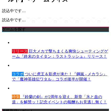
読込中です…
読込中です…
ゲームを探す
リリース
巨大メカで撃ちまくる爽快シューティングゲ
ーム『終末のタイタン：ラストラッシュ』リリース！
コラボ
ついに虎王＆影虎が来た！『鋼嵐 - メカラシ』
で「魔神英雄伝ワタル」コラボ後半が開催！
特集
『鈴蘭の剣』が2周年を迎え、新章「氷と血の
道」を解禁ッ！記念イベントの報酬もお見逃し無く！