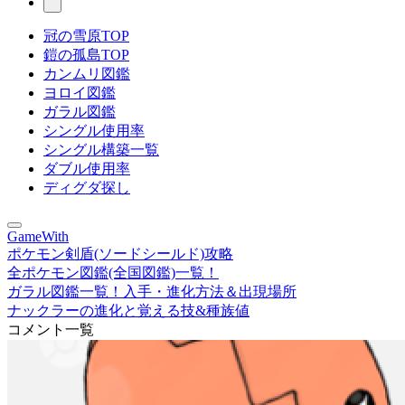
冠の雪原TOP
鎧の孤島TOP
カンムリ図鑑
ヨロイ図鑑
ガラル図鑑
シングル使用率
シングル構築一覧
ダブル使用率
ディグダ探し
GameWith
ポケモン剣盾(ソードシールド)攻略
全ポケモン図鑑(全国図鑑)一覧！
ガラル図鑑一覧！入手・進化方法＆出現場所
ナックラーの進化と覚える技&種族値
コメント一覧