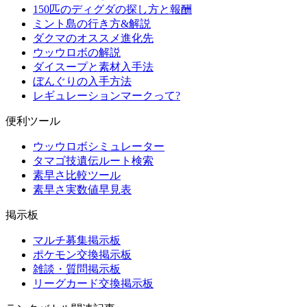
150匹のディグダの探し方と報酬
ミント島の行き方&解説
ダクマのオススメ進化先
ウッウロボの解説
ダイスープと素材入手法
ぼんぐりの入手方法
レギュレーションマークって?
便利ツール
ウッウロボシミュレーター
タマゴ技遺伝ルート検索
素早さ比較ツール
素早さ実数値早見表
掲示板
マルチ募集掲示板
ポケモン交換掲示板
雑談・質問掲示板
リーグカード交換掲示板