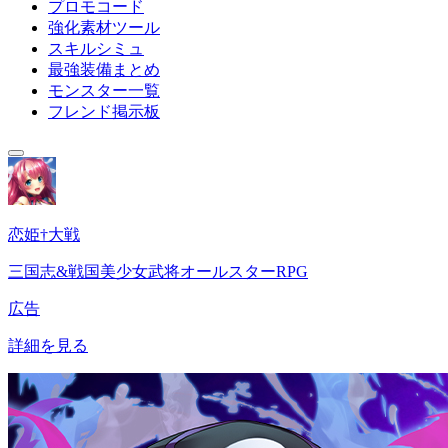
プロモコード
強化素材ツール
スキルシミュ
最強装備まとめ
モンスター一覧
フレンド掲示板
恋姫†大戦
三国志&戦国美少女武将オールスターRPG
広告
詳細を見る