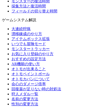
モンスターの復活時間
採集方法と復活時間
フィールドの切り替え時間
ゲームシステム解説
大連続狩猟
漂移錬成のやり方
アイテムボックス拡張
いつでも冒険モード
モンスタートラッカー
お気に入り登録のやり方
おすすめの設定方法
AR機能の使い方
オトモが出来ること
オトモペイントボール
オトモカバンについて
会心のダメージ倍率
回復薬が足りない時の対処法
狩人メダル一覧
名前の変更方法
性別の変更方法