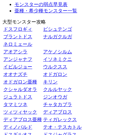
モンスターの弱点早見表
亜種・希少種モンスター一覧
大型モンスター攻略
ドスフロギィ
ビシュテンゴ
ブラントドス
ナルガクルガ
ネロミェール
アオアシラ
アケノシルム
アンジャナフ
イソネミクニ
イビルジョー
ウルクスス
オオナズチ
オドガロン
オドガロン亜種
キリン
クシャルダオラ
クルルヤック
ジュラトドス
ジンオウガ
タマミツネ
チャタカブラ
ツィツィヤック
ディアブロス
ディアブロス亜種
ティガレックス
ディノバルド
テオ・テスカトル
ドスギルオス
ドスジャグラス