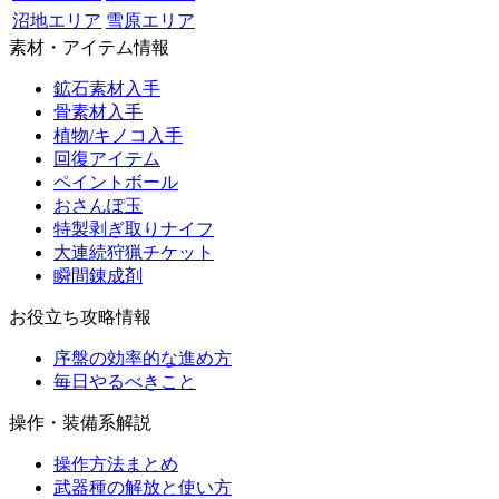
沼地エリア
雪原エリア
素材・アイテム情報
鉱石素材入手
骨素材入手
植物/キノコ入手
回復アイテム
ペイントボール
おさんぽ玉
特製剥ぎ取りナイフ
大連続狩猟チケット
瞬間錬成剤
お役立ち攻略情報
序盤の効率的な進め方
毎日やるべきこと
操作・装備系解説
操作方法まとめ
武器種の解放と使い方