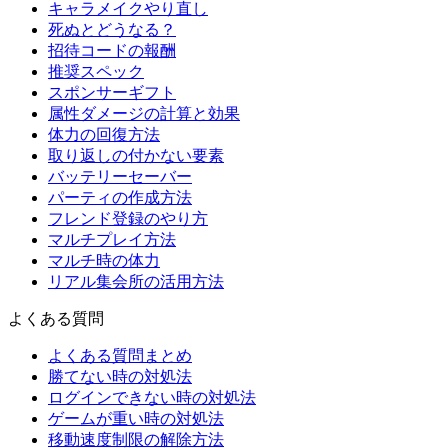
キャラメイクやり直し
死ぬとどうなる？
招待コードの報酬
推奨スペック
スポンサーギフト
属性ダメージの計算と効果
体力の回復方法
取り返しの付かない要素
バッテリーセーバー
パーティの作成方法
フレンド登録のやり方
マルチプレイ方法
マルチ時の体力
リアル集会所の活用方法
よくある質問
よくある質問まとめ
勝てない時の対処法
ログインできない時の対処法
ゲームが重い時の対処法
移動速度制限の解除方法