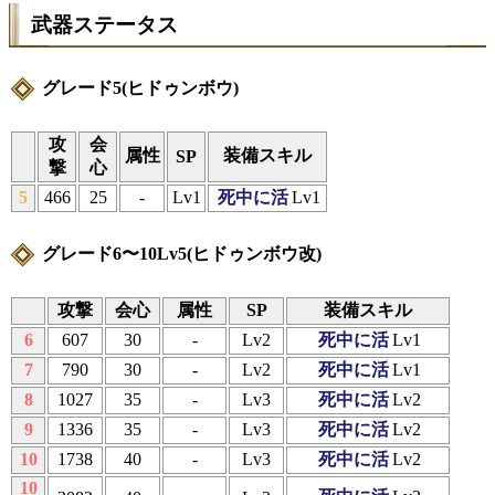
武器ステータス
グレード5(ヒドゥンボウ)
攻
会
属性
装備スキル
SP
撃
心
5
466
25
-
Lv1
死中に活
Lv1
グレード6〜10Lv5(ヒドゥンボウ改)
攻撃
会心
属性
SP
装備スキル
6
607
30
-
Lv2
死中に活
Lv1
7
790
30
-
Lv2
死中に活
Lv1
8
1027
35
-
Lv3
死中に活
Lv2
9
1336
35
-
Lv3
死中に活
Lv2
10
1738
40
-
Lv3
死中に活
Lv2
10