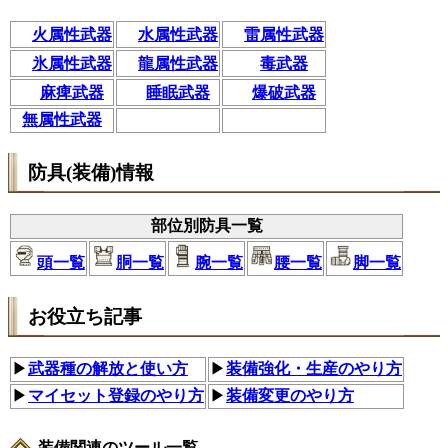
火属性武器
水属性武器
雷属性武器
氷属性武器
龍属性武器
毒武器
麻痺武器
睡眠武器
爆破武器
無属性武器
防具(装備)情報
部位別防具一覧
頭一覧
胴一覧
腕一覧
腰一覧
脚一覧
お役立ち記事
▶
武器種の解放と使い方
▶
装備強化・生産のやり方
▶
マイセット登録のやり方
▶
装備変更のやり方
装備関連のツール一覧