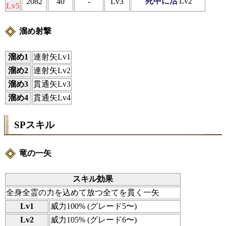
死中に活
Lv2
2082
40
-
Lv3
Lv5
溜め射撃
溜め1
連射矢Lv1
溜め2
連射矢Lv2
溜め3
貫通矢Lv3
溜め4
貫通矢Lv4
SPスキル
竜の一矢
スキル効果
全身全霊の力を込めて放つ全てを貫く一矢
Lv1
威力100% (グレード5〜)
Lv2
威力105% (グレード6〜)