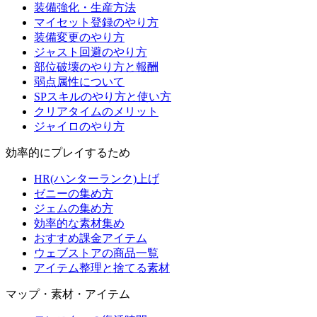
装備強化・生産方法
マイセット登録のやり方
装備変更のやり方
ジャスト回避のやり方
部位破壊のやり方と報酬
弱点属性について
SPスキルのやり方と使い方
クリアタイムのメリット
ジャイロのやり方
効率的にプレイするため
HR(ハンターランク)上げ
ゼニーの集め方
ジェムの集め方
効率的な素材集め
おすすめ課金アイテム
ウェブストアの商品一覧
アイテム整理と捨てる素材
マップ・素材・アイテム