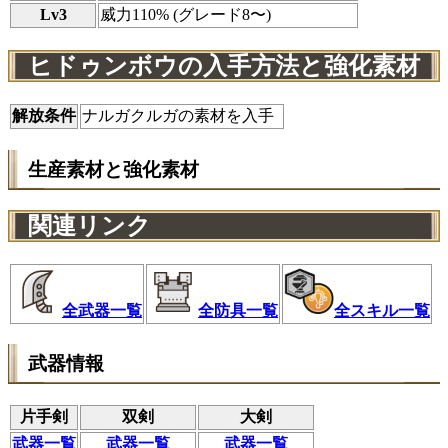
Lv3
威力110% (グレード8〜)
ヒドゥンボウの入手方法と強化素材
解放条件
ナルガクルガの素材を入手
生産素材と強化素材
関連リンク
全武器一覧
全防具一覧
全スキル一覧
武器情報
片手剣
双剣
大剣
武器一覧
武器一覧
武器一覧