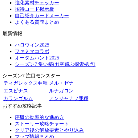
強化素材チェッカー
招待コード掲示板
自己紹介カードメーカー
よくある質問まとめ
最新情報
ハロウィン2025
ファミマコラボ
オータムハント2025
シーズン7 集い築け!空飛ぶ探索拠点!
シーズン7 注目モンスター
ティガレックス亜種
メル・ゼナ
エスピナス
ルナガロン
ガランゴルム
アンジャナフ亜種
おすすめ攻略記事
序盤の効率的な進め方
ストーリー攻略チャート
クリア後の解放要素とやり込み
マップ情報まとめ