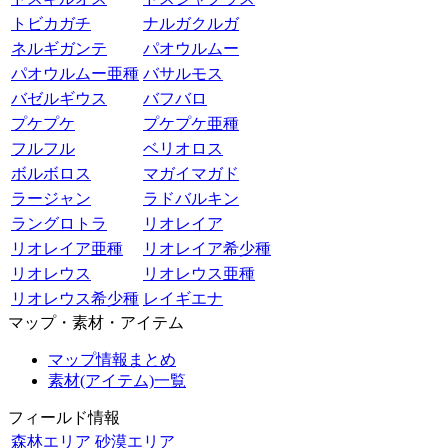
トビカガチ
ナルガクルガ
ネルギガンテ
パオウルムー
パオウルムー亜種
バサルモス
バゼルギウス
バフバロ
プケプケ
プケプケ亜種
フルフル
ベリオロス
ボルボロス
マガイマガド
ラージャン
ラドバルキン
ラングロトラ
リオレイア
リオレイア亜種
リオレイア希少種
リオレウス
リオレウス亜種
リオレウス希少種
レイギエナ
マップ・素材・アイテム
マップ情報まとめ
素材(アイテム)一覧
フィールド情報
森林エリア
砂漠エリア