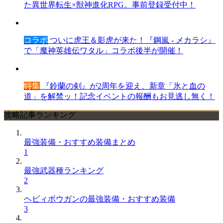
た異世界転生×獣神進化RPG。事前登録受付中！
コラボ
ついに虎王＆影虎が来た！『鋼嵐 - メカラシ』
で「魔神英雄伝ワタル」コラボ後半が開催！
特集
『鈴蘭の剣』が2周年を迎え、新章「氷と血の
道」を解禁ッ！記念イベントの報酬もお見逃し無く！
攻略記事ランキング
最強装備・おすすめ装備まとめ
1
最強武器種ランキング
2
ヘビィボウガンの最強装備・おすすめ装備
3