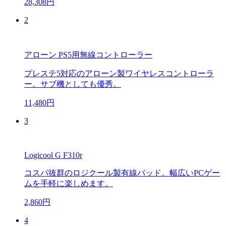
28,308円
2
アローン PS5用無線コントローラー
プレステ5対応のアローン製ワイヤレスコントローラ
ー。サブ機としても優秀。
11,480円
3
Logicool G F310r
コスパ抜群のロジクール製有線パッド。幅広いPCゲー
ムを手軽に楽しめます。
2,860円
4