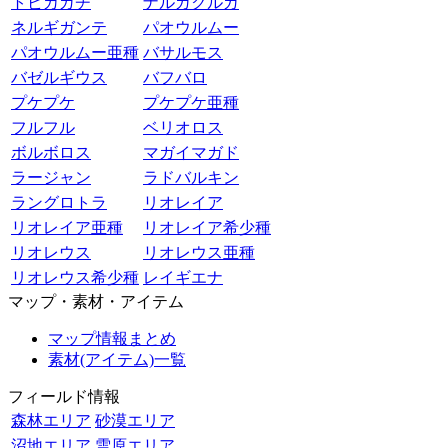
トビカガチ
ナルガクルガ
ネルギガンテ
パオウルムー
パオウルムー亜種
バサルモス
バゼルギウス
バフバロ
プケプケ
プケプケ亜種
フルフル
ベリオロス
ボルボロス
マガイマガド
ラージャン
ラドバルキン
ラングロトラ
リオレイア
リオレイア亜種
リオレイア希少種
リオレウス
リオレウス亜種
リオレウス希少種
レイギエナ
マップ・素材・アイテム
マップ情報まとめ
素材(アイテム)一覧
フィールド情報
森林エリア
砂漠エリア
沼地エリア
雪原エリア