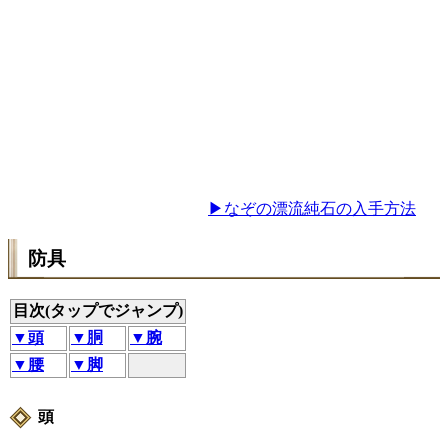
▶なぞの漂流純石の入手方法
防具
目次(タップでジャンプ)
▼頭
▼胴
▼腕
▼腰
▼脚
頭