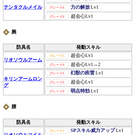
テンタクルメイル
力の解放
Lv1
グレード6
超会心
Lv1
グレード8
腕
防具名
発動スキル
超会心
Lv1
グレード5
リオソウルアーム
超会心
Lv1→2
グレード6
幻獣の疾雷
Lv1
グレード6
キリンアームロン
超会心
Lv1
グレード6
グ
弱点特効
Lv1
グレード8
腰
防具名
発動スキル
SPスキル威力アップ
Lv1
グレード5
リオソウルコイル