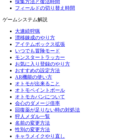
採集方法と復活時間
フィールドの切り替え時間
ゲームシステム解説
大連続狩猟
漂移錬成のやり方
アイテムボックス拡張
いつでも冒険モード
モンスタートラッカー
お気に入り登録のやり方
おすすめの設定方法
AR機能の使い方
オトモが出来ること
オトモペイントボール
オトモカバンについて
会心のダメージ倍率
回復薬が足りない時の対処法
狩人メダル一覧
名前の変更方法
性別の変更方法
キャラメイクやり直し