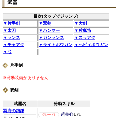
武器
目次(タップでジャンプ)
▼片手剣
▼双剣
▼大剣
▼太刀
▼ハンマー
▼狩猟笛
▼ランス
▼ガンランス
▼スラアク
▼チャアク
▼ライトボウガン
▼ヘビィボウガン
▼弓
片手剣
※発動装備がありません
双剣
武器名
発動スキル
冥府の鎖鎌
超会心
Lv1
グレード8