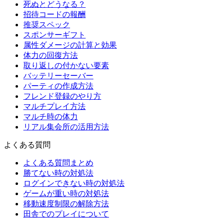
死ぬとどうなる？
招待コードの報酬
推奨スペック
スポンサーギフト
属性ダメージの計算と効果
体力の回復方法
取り返しの付かない要素
バッテリーセーバー
パーティの作成方法
フレンド登録のやり方
マルチプレイ方法
マルチ時の体力
リアル集会所の活用方法
よくある質問
よくある質問まとめ
勝てない時の対処法
ログインできない時の対処法
ゲームが重い時の対処法
移動速度制限の解除方法
田舎でのプレイについて