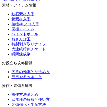
素材・アイテム情報
鉱石素材入手
骨素材入手
植物/キノコ入手
回復アイテム
ペイントボール
おさんぽ玉
特製剥ぎ取りナイフ
大連続狩猟チケット
瞬間錬成剤
お役立ち攻略情報
序盤の効率的な進め方
毎日やるべきこと
操作・装備系解説
操作方法まとめ
武器種の解放と使い方
装備強化・生産方法