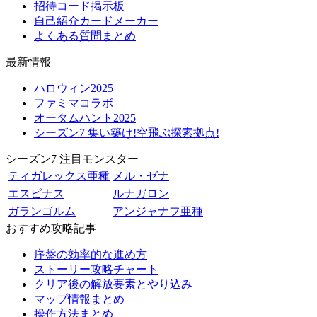
招待コード掲示板
自己紹介カードメーカー
よくある質問まとめ
最新情報
ハロウィン2025
ファミマコラボ
オータムハント2025
シーズン7 集い築け!空飛ぶ探索拠点!
シーズン7 注目モンスター
ティガレックス亜種
メル・ゼナ
エスピナス
ルナガロン
ガランゴルム
アンジャナフ亜種
おすすめ攻略記事
序盤の効率的な進め方
ストーリー攻略チャート
クリア後の解放要素とやり込み
マップ情報まとめ
操作方法まとめ