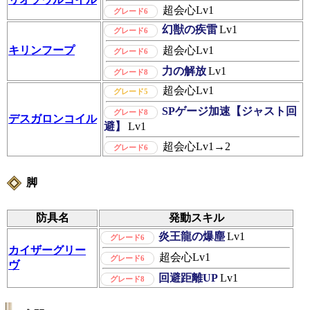
超会心
Lv1
グレード6
幻獣の疾雷
Lv1
グレード6
キリンフープ
超会心
Lv1
グレード6
力の解放
Lv1
グレード8
超会心
Lv1
グレード5
SPゲージ加速【ジャスト回
グレード8
デスガロンコイル
避】
Lv1
超会心
Lv1→2
グレード6
脚
防具名
発動スキル
炎王龍の爆塵
Lv1
グレード6
カイザーグリー
超会心
Lv1
グレード6
ヴ
回避距離UP
Lv1
グレード8