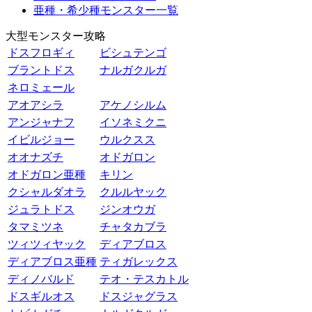
亜種・希少種モンスター一覧
大型モンスター攻略
ドスフロギィ
ビシュテンゴ
ブラントドス
ナルガクルガ
ネロミェール
アオアシラ
アケノシルム
アンジャナフ
イソネミクニ
イビルジョー
ウルクスス
オオナズチ
オドガロン
オドガロン亜種
キリン
クシャルダオラ
クルルヤック
ジュラトドス
ジンオウガ
タマミツネ
チャタカブラ
ツィツィヤック
ディアブロス
ディアブロス亜種
ティガレックス
ディノバルド
テオ・テスカトル
ドスギルオス
ドスジャグラス