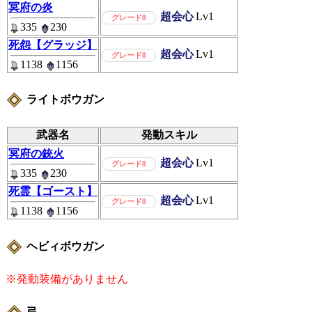
冥府の炎
超会心
Lv1
グレード8
335
230
死怨【グラッジ】
超会心
Lv1
グレード8
1138
1156
ライトボウガン
武器名
発動スキル
冥府の銃火
超会心
Lv1
グレード8
335
230
死霊【ゴースト】
超会心
Lv1
グレード8
1138
1156
ヘビィボウガン
※発動装備がありません
弓