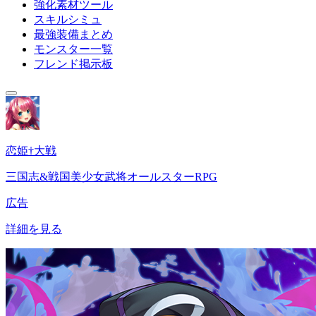
強化素材ツール
スキルシミュ
最強装備まとめ
モンスター一覧
フレンド掲示板
恋姫†大戦
三国志&戦国美少女武将オールスターRPG
広告
詳細を見る