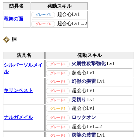
防具名
発動スキル
超会心
Lv1
グレード3
竜舞の面
超会心
Lv1→2
グレード6
胴
防具名
発動スキル
火属性攻撃強化
Lv1
グレード6
シルバーソルメイ
ル
超会心
Lv1
グレード8
幻獣の疾雷
Lv1
グレード6
キリンベスト
超会心
Lv1
グレード6
見切り
Lv1
グレード8
超会心
Lv1
グレード5
ナルガメイル
ロックオン
グレード6
超会心
Lv1→2
グレード8
溟龍の波雷
Lv1
グレード6