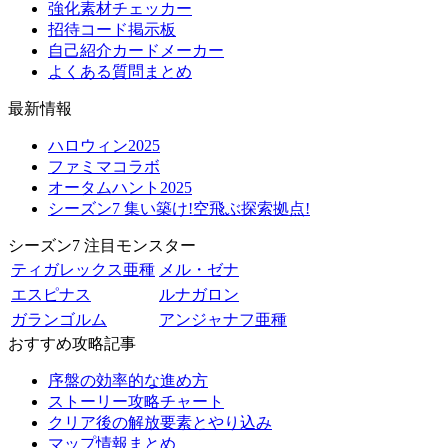
強化素材チェッカー
招待コード掲示板
自己紹介カードメーカー
よくある質問まとめ
最新情報
ハロウィン2025
ファミマコラボ
オータムハント2025
シーズン7 集い築け!空飛ぶ探索拠点!
シーズン7 注目モンスター
ティガレックス亜種
メル・ゼナ
エスピナス
ルナガロン
ガランゴルム
アンジャナフ亜種
おすすめ攻略記事
序盤の効率的な進め方
ストーリー攻略チャート
クリア後の解放要素とやり込み
マップ情報まとめ