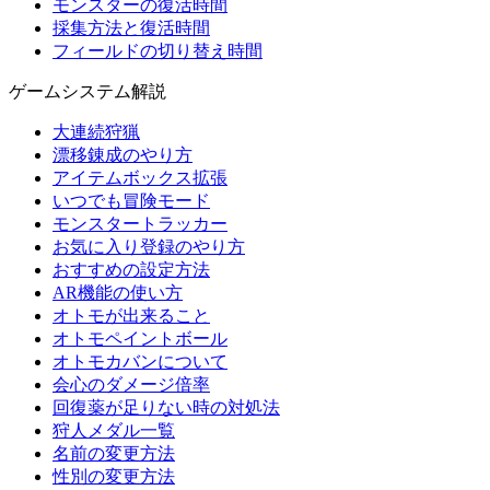
モンスターの復活時間
採集方法と復活時間
フィールドの切り替え時間
ゲームシステム解説
大連続狩猟
漂移錬成のやり方
アイテムボックス拡張
いつでも冒険モード
モンスタートラッカー
お気に入り登録のやり方
おすすめの設定方法
AR機能の使い方
オトモが出来ること
オトモペイントボール
オトモカバンについて
会心のダメージ倍率
回復薬が足りない時の対処法
狩人メダル一覧
名前の変更方法
性別の変更方法