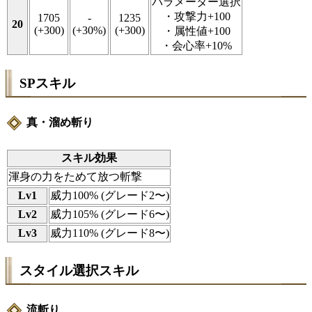
パラメーター選択
・攻撃力+100
1705
-
1235
20
(+300)
(+30%)
(+300)
・属性値+100
・会心率+10%
SPスキル
真・溜め斬り
スキル効果
渾身の力をためて放つ斬撃
Lv1
威力100% (グレード2〜)
Lv2
威力105% (グレード6〜)
Lv3
威力110% (グレード8〜)
スタイル選択スキル
流斬り