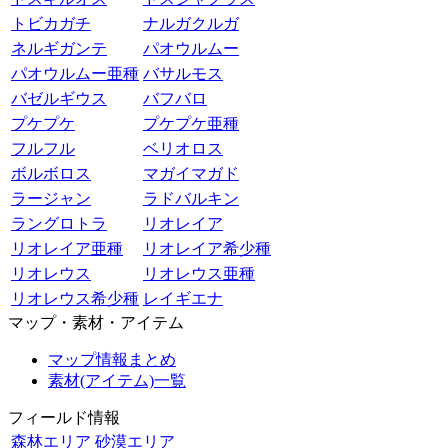
トビカガチ
ナルガクルガ
ネルギガンテ
パオウルムー
パオウルムー亜種
バサルモス
バゼルギウス
バフバロ
プケプケ
プケプケ亜種
フルフル
ベリオロス
ボルボロス
マガイマガド
ラージャン
ラドバルキン
ラングロトラ
リオレイア
リオレイア亜種
リオレイア希少種
リオレウス
リオレウス亜種
リオレウス希少種
レイギエナ
マップ・素材・アイテム
マップ情報まとめ
素材(アイテム)一覧
フィールド情報
森林エリア
砂漠エリア