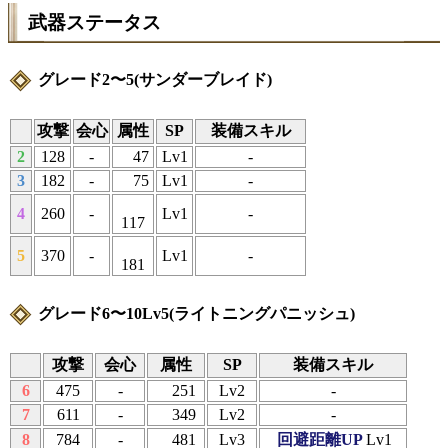
武器ステータス
グレード2〜5(サンダーブレイド)
攻撃
会心
属性
SP
装備スキル
2
128
-
47
Lv1
-
3
182
-
75
Lv1
-
4
260
-
Lv1
-
117
5
370
-
Lv1
-
181
グレード6〜10Lv5(ライトニングパニッシュ)
攻撃
会心
属性
SP
装備スキル
6
475
-
251
Lv2
-
7
611
-
349
Lv2
-
8
784
-
481
Lv3
回避距離UP
Lv1