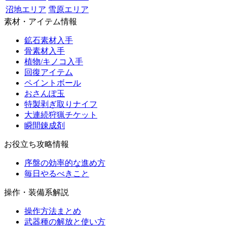
沼地エリア
雪原エリア
素材・アイテム情報
鉱石素材入手
骨素材入手
植物/キノコ入手
回復アイテム
ペイントボール
おさんぽ玉
特製剥ぎ取りナイフ
大連続狩猟チケット
瞬間錬成剤
お役立ち攻略情報
序盤の効率的な進め方
毎日やるべきこと
操作・装備系解説
操作方法まとめ
武器種の解放と使い方