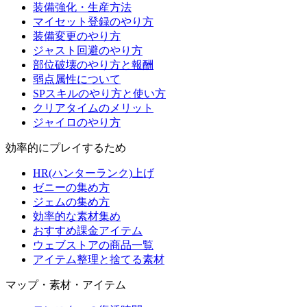
装備強化・生産方法
マイセット登録のやり方
装備変更のやり方
ジャスト回避のやり方
部位破壊のやり方と報酬
弱点属性について
SPスキルのやり方と使い方
クリアタイムのメリット
ジャイロのやり方
効率的にプレイするため
HR(ハンターランク)上げ
ゼニーの集め方
ジェムの集め方
効率的な素材集め
おすすめ課金アイテム
ウェブストアの商品一覧
アイテム整理と捨てる素材
マップ・素材・アイテム