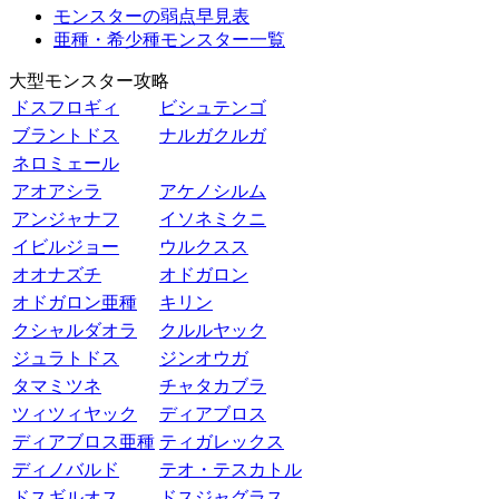
モンスターの弱点早見表
亜種・希少種モンスター一覧
大型モンスター攻略
ドスフロギィ
ビシュテンゴ
ブラントドス
ナルガクルガ
ネロミェール
アオアシラ
アケノシルム
アンジャナフ
イソネミクニ
イビルジョー
ウルクスス
オオナズチ
オドガロン
オドガロン亜種
キリン
クシャルダオラ
クルルヤック
ジュラトドス
ジンオウガ
タマミツネ
チャタカブラ
ツィツィヤック
ディアブロス
ディアブロス亜種
ティガレックス
ディノバルド
テオ・テスカトル
ドスギルオス
ドスジャグラス