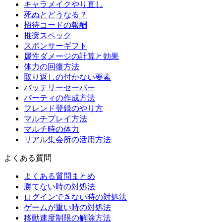
キャラメイクやり直し
死ぬとどうなる？
招待コードの報酬
推奨スペック
スポンサーギフト
属性ダメージの計算と効果
体力の回復方法
取り返しの付かない要素
バッテリーセーバー
パーティの作成方法
フレンド登録のやり方
マルチプレイ方法
マルチ時の体力
リアル集会所の活用方法
よくある質問
よくある質問まとめ
勝てない時の対処法
ログインできない時の対処法
ゲームが重い時の対処法
移動速度制限の解除方法