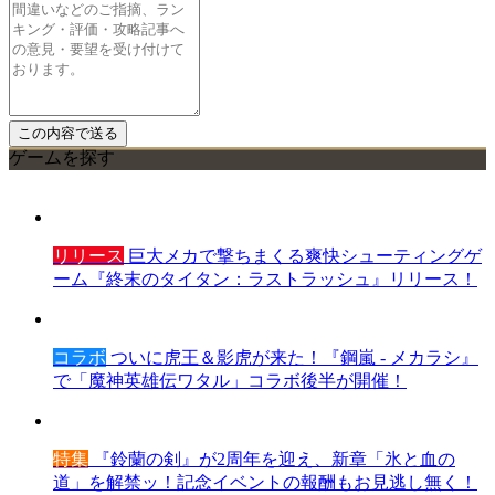
ゲームを探す
リリース
巨大メカで撃ちまくる爽快シューティングゲ
ーム『終末のタイタン：ラストラッシュ』リリース！
コラボ
ついに虎王＆影虎が来た！『鋼嵐 - メカラシ』
で「魔神英雄伝ワタル」コラボ後半が開催！
特集
『鈴蘭の剣』が2周年を迎え、新章「氷と血の
道」を解禁ッ！記念イベントの報酬もお見逃し無く！