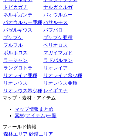
トビカガチ
ナルガクルガ
ネルギガンテ
パオウルムー
パオウルムー亜種
バサルモス
バゼルギウス
バフバロ
プケプケ
プケプケ亜種
フルフル
ベリオロス
ボルボロス
マガイマガド
ラージャン
ラドバルキン
ラングロトラ
リオレイア
リオレイア亜種
リオレイア希少種
リオレウス
リオレウス亜種
リオレウス希少種
レイギエナ
マップ・素材・アイテム
マップ情報まとめ
素材(アイテム)一覧
フィールド情報
森林エリア
砂漠エリア