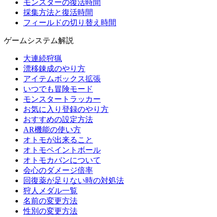
モンスターの復活時間
採集方法と復活時間
フィールドの切り替え時間
ゲームシステム解説
大連続狩猟
漂移錬成のやり方
アイテムボックス拡張
いつでも冒険モード
モンスタートラッカー
お気に入り登録のやり方
おすすめの設定方法
AR機能の使い方
オトモが出来ること
オトモペイントボール
オトモカバンについて
会心のダメージ倍率
回復薬が足りない時の対処法
狩人メダル一覧
名前の変更方法
性別の変更方法