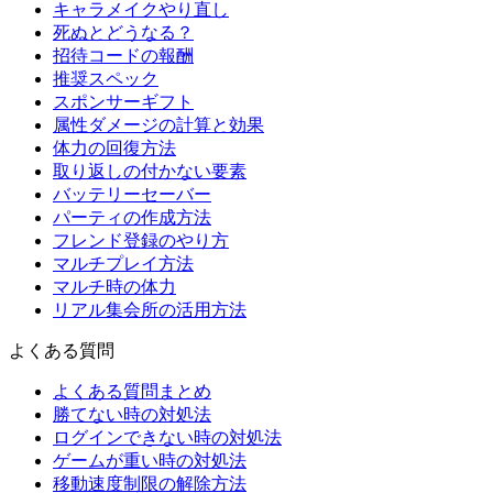
キャラメイクやり直し
死ぬとどうなる？
招待コードの報酬
推奨スペック
スポンサーギフト
属性ダメージの計算と効果
体力の回復方法
取り返しの付かない要素
バッテリーセーバー
パーティの作成方法
フレンド登録のやり方
マルチプレイ方法
マルチ時の体力
リアル集会所の活用方法
よくある質問
よくある質問まとめ
勝てない時の対処法
ログインできない時の対処法
ゲームが重い時の対処法
移動速度制限の解除方法