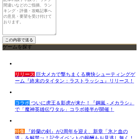
ゲームを探す
リリース
巨大メカで撃ちまくる爽快シューティングゲ
ーム『終末のタイタン：ラストラッシュ』リリース！
コラボ
ついに虎王＆影虎が来た！『鋼嵐 - メカラシ』
で「魔神英雄伝ワタル」コラボ後半が開催！
特集
『鈴蘭の剣』が2周年を迎え、新章「氷と血の
道」を解禁ッ！記念イベントの報酬もお見逃し無く！