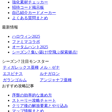
強化素材チェッカー
招待コード掲示板
自己紹介カードメーカー
よくある質問まとめ
最新情報
ハロウィン2025
ファミマコラボ
オータムハント2025
シーズン7 集い築け!空飛ぶ探索拠点!
シーズン7 注目モンスター
ティガレックス亜種
メル・ゼナ
エスピナス
ルナガロン
ガランゴルム
アンジャナフ亜種
おすすめ攻略記事
序盤の効率的な進め方
ストーリー攻略チャート
クリア後の解放要素とやり込み
マップ情報まとめ