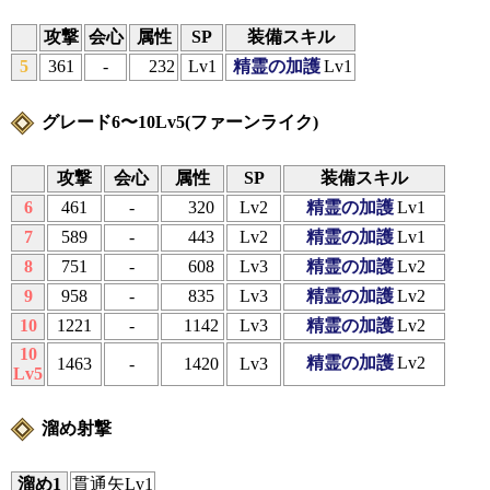
攻撃
会心
属性
SP
装備スキル
5
361
-
232
Lv1
精霊の加護
Lv1
グレード6〜10Lv5(ファーンライク)
攻撃
会心
属性
SP
装備スキル
6
461
-
320
Lv2
精霊の加護
Lv1
7
589
-
443
Lv2
精霊の加護
Lv1
8
751
-
608
Lv3
精霊の加護
Lv2
9
958
-
835
Lv3
精霊の加護
Lv2
10
1221
-
1142
Lv3
精霊の加護
Lv2
10
精霊の加護
Lv2
1463
-
1420
Lv3
Lv5
溜め射撃
溜め1
貫通矢Lv1