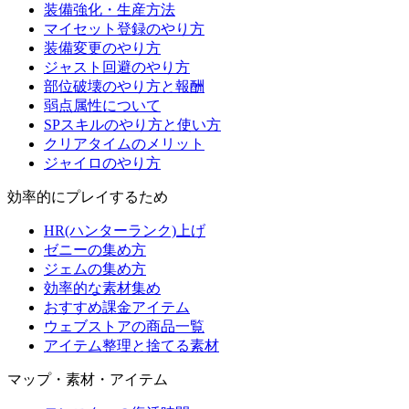
装備強化・生産方法
マイセット登録のやり方
装備変更のやり方
ジャスト回避のやり方
部位破壊のやり方と報酬
弱点属性について
SPスキルのやり方と使い方
クリアタイムのメリット
ジャイロのやり方
効率的にプレイするため
HR(ハンターランク)上げ
ゼニーの集め方
ジェムの集め方
効率的な素材集め
おすすめ課金アイテム
ウェブストアの商品一覧
アイテム整理と捨てる素材
マップ・素材・アイテム