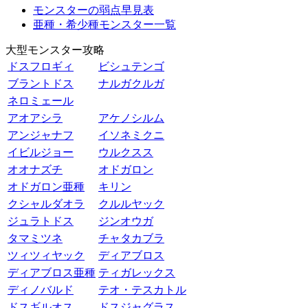
モンスターの弱点早見表
亜種・希少種モンスター一覧
大型モンスター攻略
ドスフロギィ
ビシュテンゴ
ブラントドス
ナルガクルガ
ネロミェール
アオアシラ
アケノシルム
アンジャナフ
イソネミクニ
イビルジョー
ウルクスス
オオナズチ
オドガロン
オドガロン亜種
キリン
クシャルダオラ
クルルヤック
ジュラトドス
ジンオウガ
タマミツネ
チャタカブラ
ツィツィヤック
ディアブロス
ディアブロス亜種
ティガレックス
ディノバルド
テオ・テスカトル
ドスギルオス
ドスジャグラス