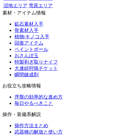
沼地エリア
雪原エリア
素材・アイテム情報
鉱石素材入手
骨素材入手
植物/キノコ入手
回復アイテム
ペイントボール
おさんぽ玉
特製剥ぎ取りナイフ
大連続狩猟チケット
瞬間錬成剤
お役立ち攻略情報
序盤の効率的な進め方
毎日やるべきこと
操作・装備系解説
操作方法まとめ
武器種の解放と使い方