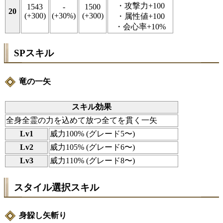
・攻撃力+100
1543
-
1500
20
(+300)
(+30%)
(+300)
・属性値+100
・会心率+10%
SPスキル
竜の一矢
スキル効果
全身全霊の力を込めて放つ全てを貫く一矢
Lv1
威力100% (グレード5〜)
Lv2
威力105% (グレード6〜)
Lv3
威力110% (グレード8〜)
スタイル選択スキル
身躱し矢斬り