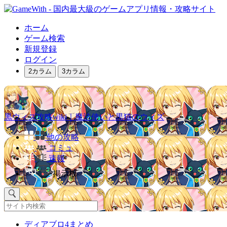
ホーム
ゲーム検索
新規登録
ログイン
2カラム
3カラム
黒ウィズ攻略wiki｜魔法使いと黒猫のウィズ
他の攻略
コミュ
速報
掲示板
ディアブロ4まとめ