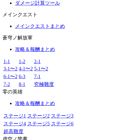
ダメージ計算ツール
メインクエスト
メインクエストまとめ
蒼穹ノ解放軍
攻略＆報酬まとめ
1-1
1-2
2-1
3-1〜2
4-1〜2
5-1〜2
6-1〜2
6-3
7-1
7-2
8-1
究極難度
零の英雄
攻略＆報酬まとめ
ステージ1
ステージ2
ステージ3
ステージ4
ステージ5
ステージ6
超高難度
虚空ノ禁書