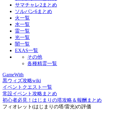
サマチャレ2まとめ
ソルバン6まとめ
火一覧
水一覧
雷一覧
光一覧
闇一覧
EXAS一覧
その他
各種精霊一覧
GameWith
黒ウィズ攻略wiki
イベントクエスト一覧
常設イベント攻略まとめ
初心者必見！はじまりの塔攻略＆報酬まとめ
フィオレット(はじまりの塔/雷光)の評価