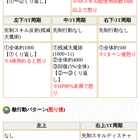
【①〜②くり返し】
※SPスキル総使用回数10回
以上で怒り
左下/1T周期
中/1T周期
右下/1T周期
先制スキル反射(残滅
先制行動なし
先制行動なし
大魔術)
①全体約1000
①残滅大魔術
①全体約500
(1000×11)
【①くり返し】
※1ターン後怒り
②全体約4000
※4体倒れると怒り
③回復(5%/全体)
【②〜③くり返
し】
※HP80%未満で怒
り
敵行動パターン(
怒り後
)
左上
右上/1T周期
なし
先制スキルディスチャ