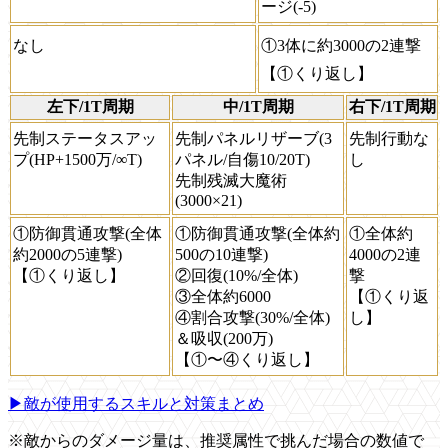
ージ(-5)
なし
①3体に約3000の2連撃
【①くり返し】
左下/1T周期
中/1T周期
右下/1T周期
先制ステータスアッ
先制パネルリザーブ(3
先制行動な
プ(HP+1500万/∞T)
パネル/自傷10/20T)
し
先制残滅大魔術
(3000×21)
①防御貫通攻撃(全体
①防御貫通攻撃(全体約
①全体約
約2000の5連撃)
500の10連撃)
4000の2連
【①くり返し】
②回復(10%/全体)
撃
③全体約6000
【①くり返
④割合攻撃(30%/全体)
し】
＆吸収(200万)
【①〜④くり返し】
▶敵が使用するスキルと対策まとめ
※敵からのダメージ量は、推奨属性で挑んだ場合の数値で