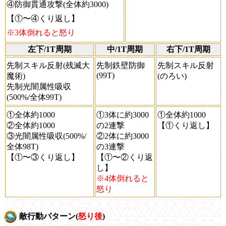
④防御貫通攻撃(全体約3000)
【①〜④くり返し】
※3体倒れると怒り
左下/1T周期
中/1T周期
右下/1T周期
先制スキル反射(残滅大
先制鉄壁防御
先制スキル反射
(99T)
魔術)
(のろい)
先制光闇属性吸収
(500%/全体99T)
①全体約1000
①3体に約3000
①全体約1000
②全体約1000
の2連撃
【①くり返し】
③光闇属性吸収(500%/
②2体に約3000
全体98T)
の3連撃
【①〜③くり返し】
【①〜②くり返
し】
※4体倒れると
怒り
敵行動パターン(
怒り後
)