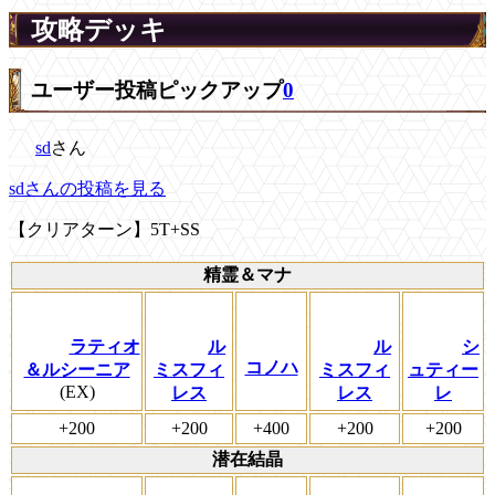
攻略デッキ
ユーザー投稿ピックアップ
0
sd
さん
sdさんの投稿を見る
【クリアターン】5T+SS
精霊＆マナ
ラティオ
ル
ル
シ
コノハ
＆ルシーニア
ミスフィ
ミスフィ
ュティー
(EX)
レス
レス
レ
+200
+200
+400
+200
+200
潜在結晶