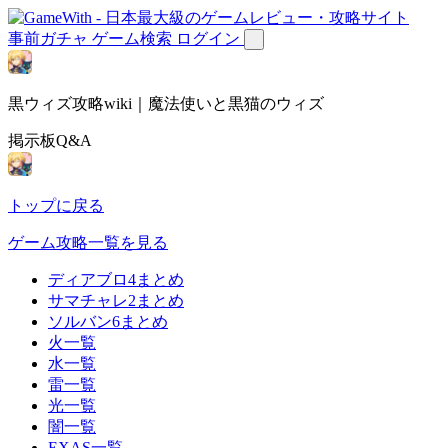
事前ガチャ
ゲーム検索
ログイン
黒ウィズ攻略wiki｜魔法使いと黒猫のウィズ
掲示板Q&A
トップに戻る
ゲーム攻略一覧を見る
ディアブロ4まとめ
サマチャレ2まとめ
ソルバン6まとめ
火一覧
水一覧
雷一覧
光一覧
闇一覧
EXAS一覧