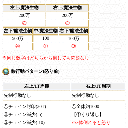
左上/魔法生物
右上/魔法生物
200万
200万
②
②
左下/魔法生物
中/魔法生物
右下/魔法生物
100
500万
100万
④
①
③
※同じ数字はどちらから倒しても問題なし
敵行動パターン(怒り前)
左上/1T周期
右上/1T周期
先制行動なし
先制行動なし
①チェイン封印(20T)
①全体約1000
②チェイン減少(-5)
【①くり返し】
③チェイン減少(-10)
※3体倒れると怒り