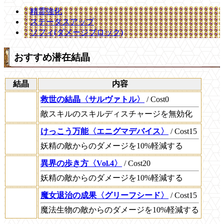
精霊強化
ステータスアップ
ソフィ(ダメージブロック)
おすすめ潜在結晶
結晶
内容
救世の結晶〈サルヴァトル〉
/ Cost0
敵スキルのスキルディスチャージを無効化
けっこう万能〈エニグマデバイス〉
/ Cost15
妖精の敵からのダメージを10%軽減する
異界の歩き方〈Vol.4〉
/ Cost20
妖精の敵からのダメージを10%軽減する
魔女退治の成果〈グリーフシード〉
/ Cost15
魔法生物の敵からのダメージを10%軽減する