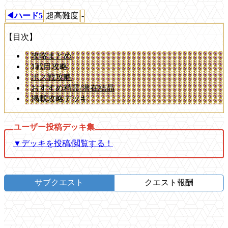
◀ハード5
超高難度
-
【目次】
攻略まとめ
1戦目攻略
ボス戦攻略
おすすめ精霊/潜在結晶
掲載攻略デッキ
▼デッキを投稿/閲覧する！
サブクエスト
クエスト報酬