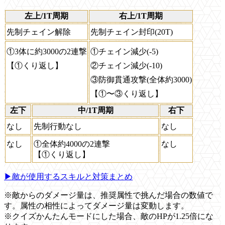
左上/1T周期
右上/1T周期
先制チェイン解除
先制チェイン封印(20T)
①3体に約3000の2連撃
①チェイン減少(-5)
【①くり返し】
②チェイン減少(-10)
③防御貫通攻撃(全体約3000)
【①〜③くり返し】
左下
中/1T周期
右下
なし
先制行動なし
なし
なし
①全体約4000の2連撃
なし
【①くり返し】
▶敵が使用するスキルと対策まとめ
※敵からのダメージ量は、推奨属性で挑んだ場合の数値で
す。属性の相性によってダメージ量は変動します。
※クイズかんたんモードにした場合、敵のHPが1.25倍にな