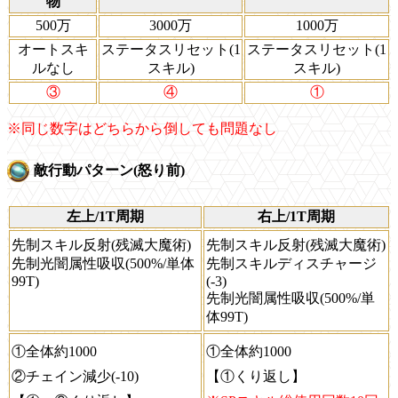
物
500万
3000万
1000万
オートスキ
ステータスリセット(1
ステータスリセット(1
ルなし
スキル)
スキル)
③
④
①
※同じ数字はどちらから倒しても問題なし
敵行動パターン(怒り前)
左上/1T周期
右上/1T周期
先制スキル反射(残滅大魔術)
先制スキル反射(残滅大魔術)
先制光闇属性吸収(500%/単体
先制スキルディスチャージ
99T)
(-3)
先制光闇属性吸収(500%/単
体99T)
①全体約1000
①全体約1000
②チェイン減少(-10)
【①くり返し】