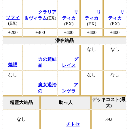
クラリア
リ
リ
リ
ソフィ
＆ヴィラム
(EX)
ティカ
ティカ
ティカ
(EX)
(EX)
(EX)
(EX)
+200
+400
+400
+400
+400
潜在結晶
なし
なし
力の超結
グ
煌眼
晶
レイス
なし
なし
なし
魔女退治
ア
の
ンゲラ
デッキコスト(最
精霊大結晶
助っ人
大)
なし
392
チトセ