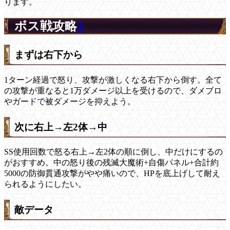
ります。
ボス戦攻略
3
まずは右下から
1ターン経過で怒り、攻撃が激しくなる右下から倒す。全て
の攻撃が重なると1万ダメージ以上を受けるので、ダメブロ
やガードで被ダメージを抑えよう。
次に右上→左2体→中
SS使用回数で怒る右上→左2体の順に倒し、中だけにするの
がおすすめ。中の怒り後の残滅大魔術+自傷パネル+合計約
5000の防御貫通攻撃がやや痛いので、HPを底上げして耐え
られるようにしたい。
敵データ