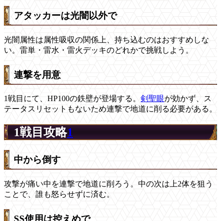
アタッカーは光闇以外で
光闇属性は属性吸収の関係上、持ち込むのはおすすめしな
い。雷単・雷水・雷火デッキのどれかで挑戦しよう。
連撃を用意
1戦目にて、HP100の鉄壁が登場する。
剣聖眼
が効かず、ス
テータスリセットもないため連撃で地道に削る必要がある。
1戦目攻略
1
中から倒す
攻撃が痛い中を連撃で地道に削ろう。中の次は上2体を狙う
ことで、誰も怒らせずに済む。
SS使用は控えめで