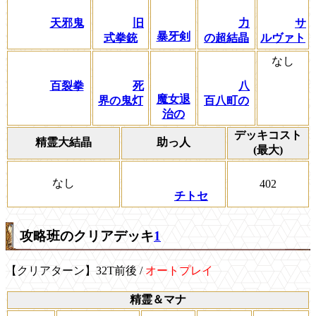
天邪鬼
旧
力
サ
暴牙剣
式拳銃
の超結晶
ルヴァト
なし
百裂拳
死
八
魔女退
界の鬼灯
百八町の
治の
デッキコスト
精霊大結晶
助っ人
(最大)
なし
402
チトセ
攻略班のクリアデッキ
1
【クリアターン】32T前後 /
オートプレイ
精霊＆マナ