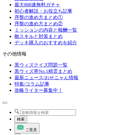
最大888連無料ガチャ
初心者解説・お役立ち記事
序盤の進め方まとめ①
序盤の進め方まとめ②
ミッションの内容と報酬一覧
敵スキルと対策まとめ
デッキ購入のおすすめを紹介
その他情報
黒ウィズクイズ問題一覧
黒ウィズ界No.1精霊まとめ
最新ニュース/おせニャん情報
特集/コラム記事
攻略ライター募集中！
検索
ご意見