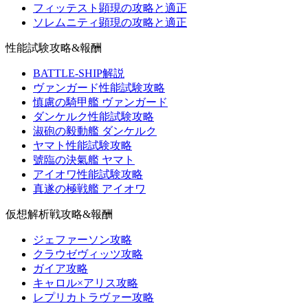
フィッテスト顕現の攻略と適正
ソレムニティ顕現の攻略と適正
性能試験攻略&報酬
BATTLE-SHIP解説
ヴァンガード性能試験攻略
慎慮の騎甲艦 ヴァンガード
ダンケルク性能試験攻略
淑砲の毅動艦 ダンケルク
ヤマト性能試験攻略
號臨の決氣艦 ヤマト
アイオワ性能試験攻略
真遂の極戦艦 アイオワ
仮想解析戦攻略&報酬
ジェファーソン攻略
クラウゼヴィッツ攻略
ガイア攻略
キャロル×アリス攻略
レプリカトラヴァー攻略