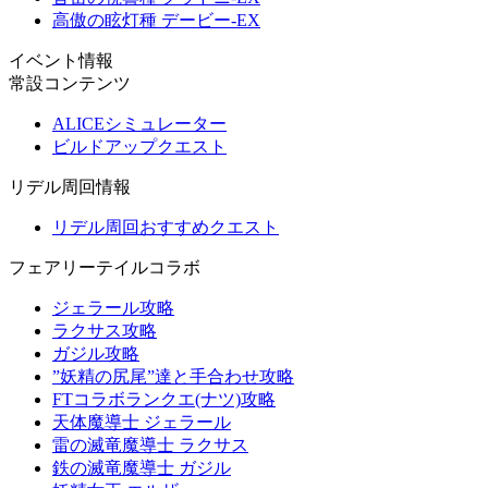
高傲の眩灯種 デービー-EX
イベント情報
常設コンテンツ
ALICEシミュレーター
ビルドアップクエスト
リデル周回情報
リデル周回おすすめクエスト
フェアリーテイルコラボ
ジェラール攻略
ラクサス攻略
ガジル攻略
”妖精の尻尾”達と手合わせ攻略
FTコラボランクエ(ナツ)攻略
天体魔導士 ジェラール
雷の滅竜魔導士 ラクサス
鉄の滅竜魔導士 ガジル