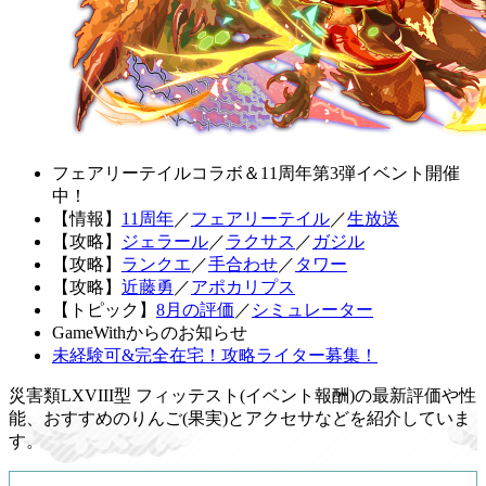
フェアリーテイルコラボ＆11周年第3弾イベント開催
中！
【情報】
11周年
／
フェアリーテイル
／
生放送
【攻略】
ジェラール
／
ラクサス
／
ガジル
【攻略】
ランクエ
／
手合わせ
／
タワー
【攻略】
近藤勇
／
アポカリプス
【トピック】
8月の評価
／
シミュレーター
GameWithからのお知らせ
未経験可&完全在宅！攻略ライター募集！
災害類LXVIII型 フィッテスト(イベント報酬)の最新評価や性
能、おすすめのりんご(果実)とアクセサなどを紹介していま
す。