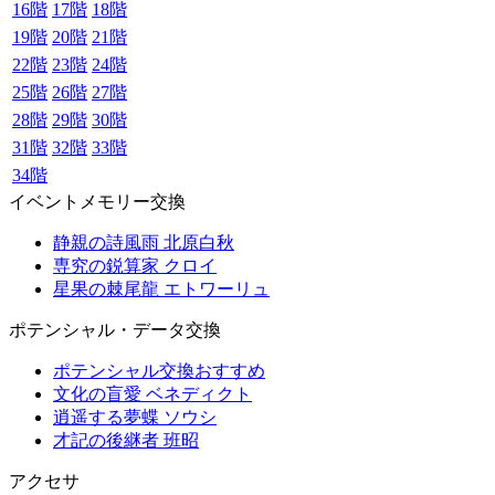
16階
17階
18階
19階
20階
21階
22階
23階
24階
25階
26階
27階
28階
29階
30階
31階
32階
33階
34階
イベントメモリー交換
静親の詩風雨 北原白秋
専究の鋭算家 クロイ
星果の棘尾龍 エトワーリュ
ポテンシャル・データ交換
ポテンシャル交換おすすめ
文化の盲愛 ベネディクト
逍遥する夢蝶 ソウシ
才記の後継者 班昭
アクセサ