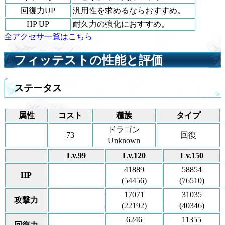
回復力UP
汎用性を求めるならおすすめ。
HP UP
耐久力の強化におすすめ。
全アクセサ一覧はこちら
フィッテストの性能と評価
ステータス
属性
コスト
種族
タイプ
ドラゴン
73
回復
Unknown
Lv.99
Lv.120
Lv.150
41889
58854
HP
(54456)
(76510)
17071
31035
攻撃力
(22192)
(40346)
6246
11355