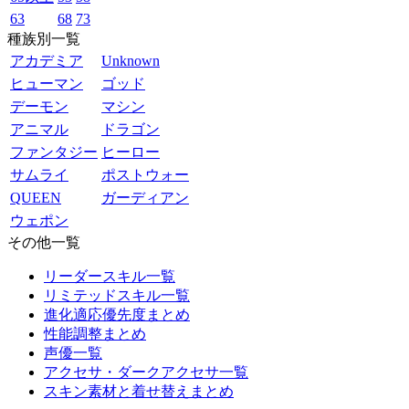
63
68
73
種族別一覧
アカデミア
Unknown
ヒューマン
ゴッド
デーモン
マシン
アニマル
ドラゴン
ファンタジー
ヒーロー
サムライ
ポストウォー
QUEEN
ガーディアン
ウェポン
その他一覧
リーダースキル一覧
リミテッドスキル一覧
進化適応優先度まとめ
性能調整まとめ
声優一覧
アクセサ・ダークアクセサ一覧
スキン素材と着せ替えまとめ