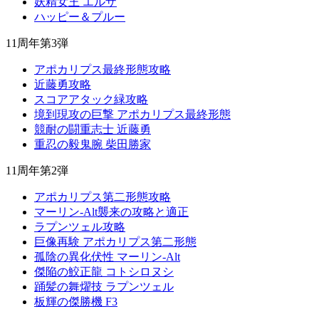
妖精女王 エルザ
ハッピー＆プルー
11周年第3弾
アポカリプス最終形態攻略
近藤勇攻略
スコアアタック緑攻略
境到現攻の巨撃 アポカリプス最終形態
競耐の闘重志士 近藤勇
重忍の毅鬼腕 柴田勝家
11周年第2弾
アポカリプス第二形態攻略
マーリン-Alt襲来の攻略と適正
ラプンツェル攻略
巨像再験 アポカリプス第二形態
孤陰の異化伏性 マーリン-Alt
傑陥の鮫正龍 コトシロヌシ
踊髪の舞燿技 ラプンツェル
板輝の傑勝機 F3