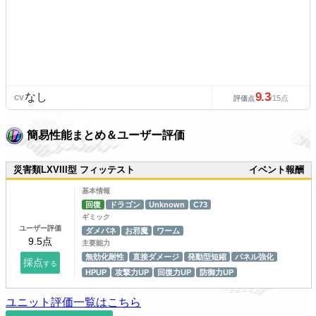
9.3
なし
CV
/15点
評価点
簡易性能まとめ＆ユーザー評価
災害類LXVIII型 フィッテスト
イベント報酬
基本情報
回復
ドラゴン
Unknown
C73
ギミック
ユーザー評価
ダメパネ
お邪魔
ワーム
主要能力
無効化耐性
直接ダメージ
発動型短縮
パネル強化
HPUP
攻撃力UP
回復力UP
防御力UP
ユニット評価一覧はこちら