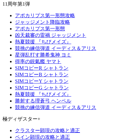
11周年第1弾
アポカリプス第一形態攻略
ジャッジメント降臨攻略
アポカリプス第一形態
凶天裁審の雷禍 ジャッジメント
熱夏競援 『ちびメイズ』
競挑の練信弾道 イーディス＆アリス
星弾乱打す勝希鬼神 ヨミ
得率の鋭氣艦 ヤマト
SIMコピーR シャトラン
SIMコピーB シャトラン
SIMコピーY シャトラン
SIMコピーG シャトラン
熱夏競援 『ちびメイズ』
勝射する理蒼弓 ヘンペル
競挑の練信弾道 イーディス＆アリス
極ディザスター+
クラスター顕現の攻略と適正
ペイン顕現の攻略と適正