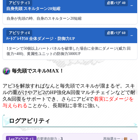
アビリティ3
必要バグ
40
自身先頭 スキルターン20短縮
自身が先頭の時、自身のスキルターン20短縮
アビリティ4
必要バグ
60
ﾊｰﾄﾌﾞﾚｲｸ50 全体ダメージ・防御力UP
1ターンで50個以上ハートパネルを破壊した場合に全体にダメージ(威力:回
復力×400)、黄属性ユニットの防御力5000UP
毎先頭でスキルMAX！
アビ3を解放すればなんと毎先頭でスキルが溜まるぞ。スキ
ルの重がけやアビ2のHP強化&回復マルチチェインなどで耐
久&回復をサポートでき、さらにアビ4で
着実にダメージを
与えられる
ことから、長期戦に非常に強い。
ログアビリティ
3
Logアビリティ1
再抽選キー：
銅
必要潜在能力：