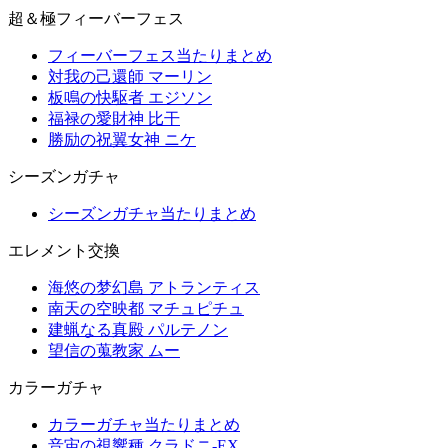
超＆極フィーバーフェス
フィーバーフェス当たりまとめ
対我の己還師 マーリン
板鳴の快駆者 エジソン
福禄の愛財神 比干
勝励の祝翼女神 ニケ
シーズンガチャ
シーズンガチャ当たりまとめ
エレメント交換
海悠の梦幻島 アトランティス
南天の空映都 マチュピチュ
建蝋なる真殿 パルテノン
望信の蒐教家 ムー
カラーガチャ
カラーガチャ当たりまとめ
音宙の視響種 クラドニ-EX