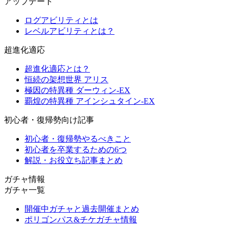
アップデート
ログアビリティとは
レベルアビリティとは？
超進化適応
超進化適応とは？
恒続の架想世界 アリス
極因の特異種 ダーウィン-EX
覇煌の特異種 アインシュタイン-EX
初心者・復帰勢向け記事
初心者・復帰勢やるべきこと
初心者を卒業するための6つ
解説・お役立ち記事まとめ
ガチャ情報
ガチャ一覧
開催中ガチャと過去開催まとめ
ポリゴンパス&チケガチャ情報