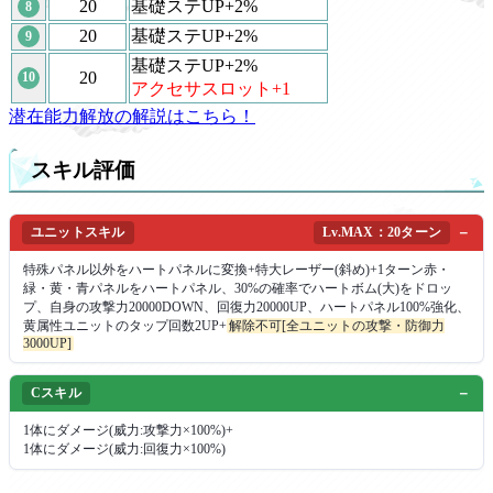
20
基礎ステUP+2%
8
20
基礎ステUP+2%
9
基礎ステUP+2%
20
10
アクセサスロット+1
潜在能力解放の解説はこちら！
スキル評価
ユニットスキル
Lv.MAX：20ターン
特殊パネル以外をハートパネルに変換+特大レーザー(斜め)+1ターン赤・
緑・黄・青パネルをハートパネル、30%の確率でハートボム(大)をドロッ
プ、自身の攻撃力20000DOWN、回復力20000UP、ハートパネル100%強化、
黄属性ユニットのタップ回数2UP+
解除不可[全ユニットの攻撃・防御力
3000UP]
Cスキル
1体にダメージ(威力:攻撃力×100%)+
1体にダメージ(威力:回復力×100%)