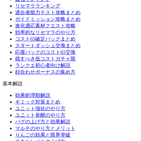
リセマラランキング
適合者能力テスト攻略まとめ
ガイドミッション攻略まとめ
進化適応素材クエスト攻略
効率的なリセマラのやり方
コスト65確定パックまとめ
スタートダッシュ交換まとめ
応援パックのコスト65交換
残すべき低コストガチャ限
ランクエ初心者向け解説
顔合わせボーナスの集め方
基本解説
効果処理順解説
ギミック対策まとめ
ユニット強化のやり方
ユニット覚醒のやり方
バグの上げ方と効果解説
マルチのやり方とメリット
りんごの効果と限界突破