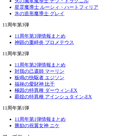
火の滅竜魔導士 ナツ・ドラグニル
星霊魔導士 ルーシィ・ハートフィリア
氷の造形魔導士 グレイ
11周年第3弾
11周年第3弾情報まとめ
神顕の重峙炎 プロメテウス
11周年第2弾
11周年第2弾情報まとめ
対我の己還師 マーリン
板鳴の快駆者 エジソン
福禄の愛財神 比干
極因の特異種 ダーウィン-EX
覇煌の特異種 アインシュタイン-EX
11周年第1弾
11周年第1弾情報まとめ
勝励の祝翼女神 ニケ