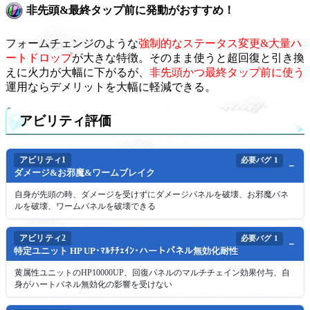
非先頭&最終タップ前に発動がおすすめ！
フォームチェンジのような
強制的なステータス変更&大量ハ
ートドロップ
が大きな特徴。そのまま使うと超回復と引き換
えに火力が大幅に下がるが、
非先頭かつ最終タップ前に使う
運用ならデメリットを大幅に軽減できる。
アビリティ評価
アビリティ1
必要バグ
1
ダメージ&お邪魔&ワームブレイク
自身が先頭の時、ダメージを受けずにダメージパネルを破壊、お邪魔パネ
ルを破壊、ワームパネルを破壊できる
アビリティ2
必要バグ
1
特定ユニット HP UP･ﾏﾙﾁﾁｪｲﾝ･ハートパネル無効化耐性
黄属性ユニットのHP10000UP、回復パネルのマルチチェイン効果付与、自
身がハートパネル無効化の影響を受けない