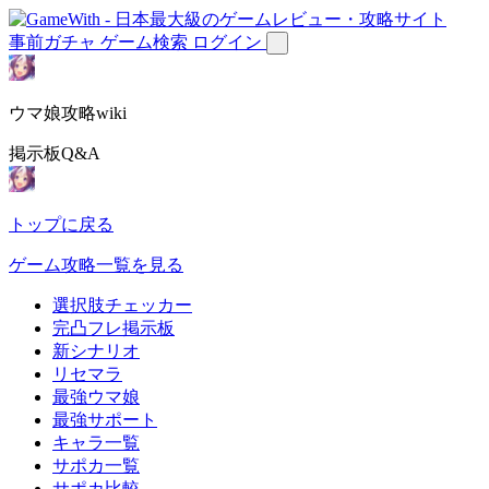
事前ガチャ
ゲーム検索
ログイン
ウマ娘攻略wiki
掲示板Q&A
トップに戻る
ゲーム攻略一覧を見る
選択肢チェッカー
完凸フレ掲示板
新シナリオ
リセマラ
最強ウマ娘
最強サポート
キャラ一覧
サポカ一覧
サポカ比較