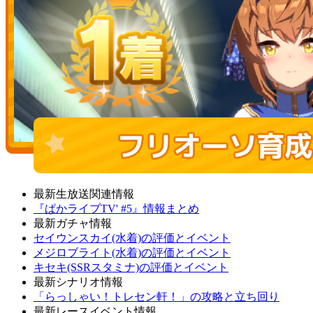
最新生放送関連情報
『ぱかライブTV' #5』情報まとめ
最新ガチャ情報
セイウンスカイ(水着)の評価とイベント
メジロブライト(水着)の評価とイベント
キセキ(SSRスタミナ)の評価とイベント
最新シナリオ情報
「らっしゃい！トレセン軒！」の攻略と立ち回り
最新レースイベント情報