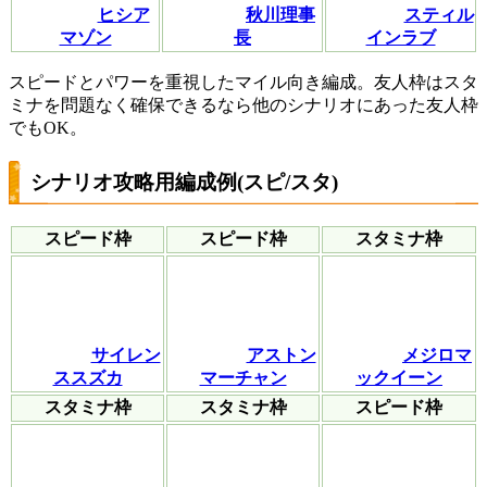
ヒシア
秋川理事
スティル
マゾン
長
インラブ
スピードとパワーを重視したマイル向き編成。友人枠はスタ
ミナを問題なく確保できるなら他のシナリオにあった友人枠
でもOK。
シナリオ攻略用編成例(スピ/スタ)
スピード枠
スピード枠
スタミナ枠
サイレン
アストン
メジロマ
ススズカ
マーチャン
ックイーン
スタミナ枠
スタミナ枠
スピード枠