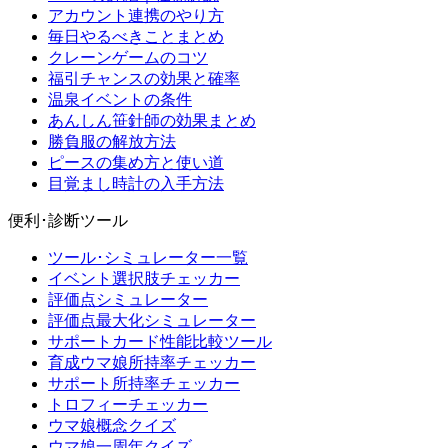
アカウント連携のやり方
毎日やるべきことまとめ
クレーンゲームのコツ
福引チャンスの効果と確率
温泉イベントの条件
あんしん笹針師の効果まとめ
勝負服の解放方法
ピースの集め方と使い道
目覚まし時計の入手方法
便利･診断ツール
ツール･シミュレーター一覧
イベント選択肢チェッカー
評価点シミュレーター
評価点最大化シミュレーター
サポートカード性能比較ツール
育成ウマ娘所持率チェッカー
サポート所持率チェッカー
トロフィーチェッカー
ウマ娘概念クイズ
ウマ娘一周年クイズ