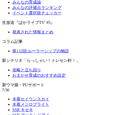
みんなの育成論
みんなの評価点ランキング
イベント選択肢チェッカー
生放送『ぱかライブTV' #5』
発表された情報まとめ
コラム記事
第132回:ルーラーシップの物語
新シナリオ「らっしゃい！トレセン軒！」
攻略と立ち回り
おまかせ育成のおすすめ設定
新ウマ娘・PUサポート
7/30
水着セイウンスカイ
水着メジロブライト
SSR キセキ