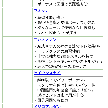
・ボーナスと回復で長距離も◯
ウオッカ
・練習性能が高い
・高い得意率と友情ボーナスが強み
・様々なコースで優秀な金回復持ち
・マ/中用のヒントが揃う
ニシノフラワー
・編成サポカの絆の合計でトレ効果UP
・トップクラスの練習性能
・非常に強力な2種金スキルを持つ
・所持ヒントも使いやすいスキルが揃う
・最大で10%のレースボーナス
セイウンスカイ
・絆80以上でパワーボーナス2
・スタミナを伸ばしやすいパワー枠
・中距離用の加速金『誰より前へ』
・所持ヒントは逃げ用が中心
・因子周回でも強力
メジロアルダン