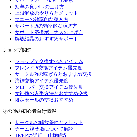
サポートカードの強化要素
効率の良いLvの上げ方
上限解放のやり方とメリット
マニーの効率的な稼ぎ方
サポートPtの効率的な稼ぎ方
サポート応援ボーナスの上げ方
解放結晶のおすすめサポート
ショップ関連
ショップで交換すべきアイテム
フレンドPt交換アイテム優先度
サークルPtの稼ぎ方とおすすめ交換
蹄鉄交換アイテム優先度
クローバー交換アイテム優先度
女神像の入手方法とおすすめ交換
限定セールの交換おすすめ
その他の初心者向け情報
サークルの解放条件とメリット
チーム競技場について解説
TP/RPの詳細｜仕様解説