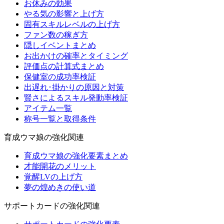
お休みの効果
やる気の影響と上げ方
固有スキルレベルの上げ方
ファン数の稼ぎ方
隠しイベントまとめ
お出かけの確率とタイミング
評価点の計算式まとめ
保健室の成功率検証
出遅れ･掛かりの原因と対策
賢さによるスキル発動率検証
アイテム一覧
称号一覧と取得条件
育成ウマ娘の強化関連
育成ウマ娘の強化要素まとめ
才能開花のメリット
覚醒LVの上げ方
夢の煌めきの使い道
サポートカードの強化関連