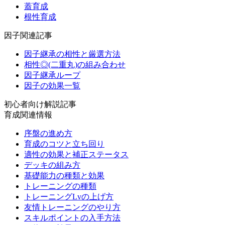
蓋育成
根性育成
因子関連記事
因子継承の相性と厳選方法
相性◎(二重丸)の組み合わせ
因子継承ループ
因子の効果一覧
初心者向け解説記事
育成関連情報
序盤の進め方
育成のコツと立ち回り
適性の効果と補正ステータス
デッキの組み方
基礎能力の種類と効果
トレーニングの種類
トレーニングLvの上げ方
友情トレーニングのやり方
スキルポイントの入手方法