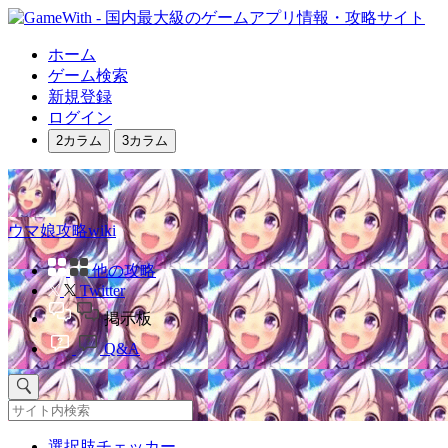
ホーム
ゲーム検索
新規登録
ログイン
2カラム
3カラム
ウマ娘攻略wiki
他の攻略
Twitter
掲示板
Q&A
選択肢チェッカー