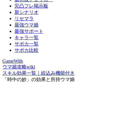
完凸フレ掲示板
新シナリオ
リセマラ
最強ウマ娘
最強サポート
キャラ一覧
サポカ一覧
サポカ比較
GameWith
ウマ娘攻略wiki
スキル効果一覧｜絞込み機能付き
「時中の妙」の効果と所持ウマ娘