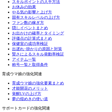
スキルポイントの入手方法
お休みの効果
やる気の影響と上げ方
固有スキルレベルの上げ方
ファン数の稼ぎ方
隠しイベントまとめ
お出かけの確率とタイミング
評価点の計算式まとめ
保健室の成功率検証
出遅れ･掛かりの原因と対策
賢さによるスキル発動率検証
アイテム一覧
称号一覧と取得条件
育成ウマ娘の強化関連
育成ウマ娘の強化要素まとめ
才能開花のメリット
覚醒LVの上げ方
夢の煌めきの使い道
サポートカードの強化関連