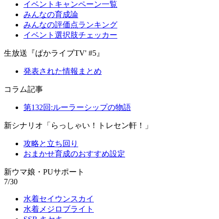
イベントキャンペーン一覧
みんなの育成論
みんなの評価点ランキング
イベント選択肢チェッカー
生放送『ぱかライブTV' #5』
発表された情報まとめ
コラム記事
第132回:ルーラーシップの物語
新シナリオ「らっしゃい！トレセン軒！」
攻略と立ち回り
おまかせ育成のおすすめ設定
新ウマ娘・PUサポート
7/30
水着セイウンスカイ
水着メジロブライト