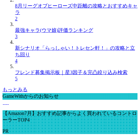
8月リーグオブヒーローズ中距離の攻略とおすすめキャ
ラ
2
最強キャラ(ウマ娘)評価ランキング
3
新シナリオ「らっしゃい！トレセン軒！」の攻略と立
ち回り
4
フレンド募集掲示板｜星3因子＆完凸絞り込み検索
5
もっとみる
GameWithからのお知らせ
【Amazon7月】おすすめ記事からよく買われているコントロ
ーラーTOP4
PR