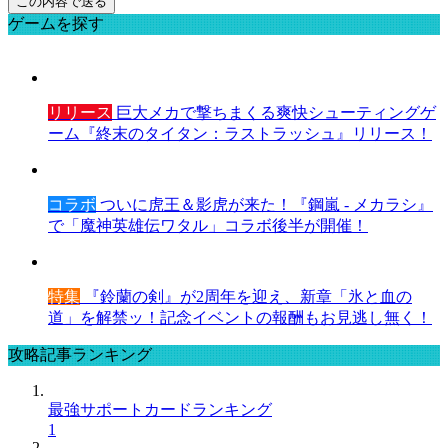
ゲームを探す
リリース
巨大メカで撃ちまくる爽快シューティングゲ
ーム『終末のタイタン：ラストラッシュ』リリース！
コラボ
ついに虎王＆影虎が来た！『鋼嵐 - メカラシ』
で「魔神英雄伝ワタル」コラボ後半が開催！
特集
『鈴蘭の剣』が2周年を迎え、新章「氷と血の
道」を解禁ッ！記念イベントの報酬もお見逃し無く！
攻略記事ランキング
最強サポートカードランキング
1