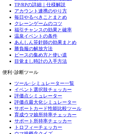
TP/RPの詳細｜仕様解説
アカウント連携のやり方
毎日やるべきことまとめ
クレーンゲームのコツ
福引チャンスの効果と確率
温泉イベントの条件
あんしん笹針師の効果まとめ
勝負服の解放方法
ピースの集め方と使い道
目覚まし時計の入手方法
便利･診断ツール
ツール･シミュレーター一覧
イベント選択肢チェッカー
評価点シミュレーター
評価点最大化シミュレーター
サポートカード性能比較ツール
育成ウマ娘所持率チェッカー
サポート所持率チェッカー
トロフィーチェッカー
ウマ娘概念クイズ