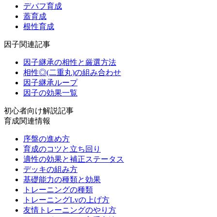
デバフ育成
蓋育成
根性育成
因子関連記事
因子継承の相性と厳選方法
相性◎(二重丸)の組み合わせ
因子継承ループ
因子の効果一覧
初心者向け解説記事
育成関連情報
序盤の進め方
育成のコツと立ち回り
適性の効果と補正ステータス
デッキの組み方
基礎能力の種類と効果
トレーニングの種類
トレーニングLvの上げ方
友情トレーニングのやり方