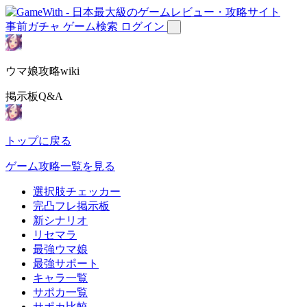
事前ガチャ
ゲーム検索
ログイン
ウマ娘攻略wiki
掲示板Q&A
トップに戻る
ゲーム攻略一覧を見る
選択肢チェッカー
完凸フレ掲示板
新シナリオ
リセマラ
最強ウマ娘
最強サポート
キャラ一覧
サポカ一覧
サポカ比較