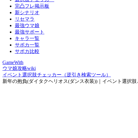
完凸フレ掲示板
新シナリオ
リセマラ
最強ウマ娘
最強サポート
キャラ一覧
サポカ一覧
サポカ比較
GameWith
ウマ娘攻略wiki
イベント選択肢チェッカー（逆引き検索ツール）
新年の抱負(ダイタクヘリオス(ダンス衣装))｜イベント選択肢