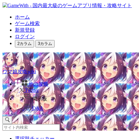
ホーム
ゲーム検索
新規登録
ログイン
2カラム
3カラム
ウマ娘攻略wiki
他の攻略
Twitter
掲示板
Q&A
選択肢チェッカー