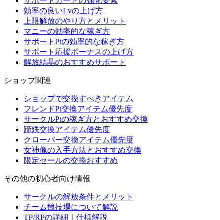
サポートカードの強化要素
効率の良いLvの上げ方
上限解放のやり方とメリット
マニーの効率的な稼ぎ方
サポートPtの効率的な稼ぎ方
サポート応援ボーナスの上げ方
解放結晶のおすすめサポート
ショップ関連
ショップで交換すべきアイテム
フレンドPt交換アイテム優先度
サークルPtの稼ぎ方とおすすめ交換
蹄鉄交換アイテム優先度
クローバー交換アイテム優先度
女神像の入手方法とおすすめ交換
限定セールの交換おすすめ
その他の初心者向け情報
サークルの解放条件とメリット
チーム競技場について解説
TP/RPの詳細｜仕様解説