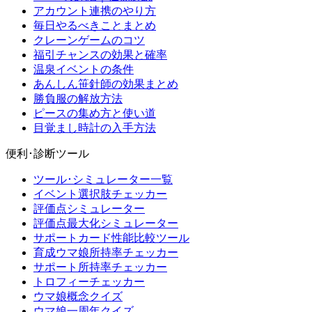
アカウント連携のやり方
毎日やるべきことまとめ
クレーンゲームのコツ
福引チャンスの効果と確率
温泉イベントの条件
あんしん笹針師の効果まとめ
勝負服の解放方法
ピースの集め方と使い道
目覚まし時計の入手方法
便利･診断ツール
ツール･シミュレーター一覧
イベント選択肢チェッカー
評価点シミュレーター
評価点最大化シミュレーター
サポートカード性能比較ツール
育成ウマ娘所持率チェッカー
サポート所持率チェッカー
トロフィーチェッカー
ウマ娘概念クイズ
ウマ娘一周年クイズ