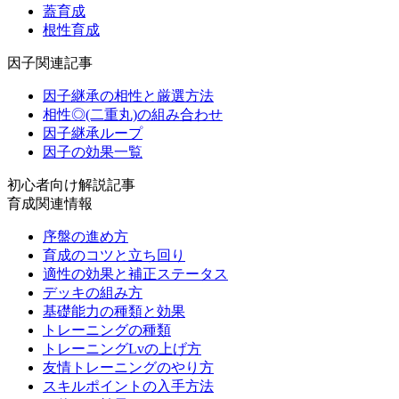
蓋育成
根性育成
因子関連記事
因子継承の相性と厳選方法
相性◎(二重丸)の組み合わせ
因子継承ループ
因子の効果一覧
初心者向け解説記事
育成関連情報
序盤の進め方
育成のコツと立ち回り
適性の効果と補正ステータス
デッキの組み方
基礎能力の種類と効果
トレーニングの種類
トレーニングLvの上げ方
友情トレーニングのやり方
スキルポイントの入手方法