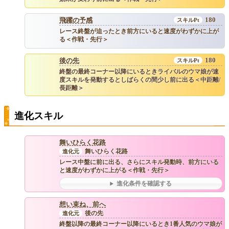
180
飛躍の予感
レース終盤が迫ったとき前方にいると速度がわずかに上が
る＜作戦・先行＞
180
後の先
終盤の最終コーナー以降にいるときライバルのウマ娘が速
度スキルを発動するとしばらくの間少し前に出る＜中距離/
長距離＞
進化スキル
舞いひらく花路
舞いひらく花路
レース中盤に前に出る、さらにスキル発動時、前方にいる
と速度がわずかに上がる＜作戦・先行＞
進化条件を確認する
想い束ね、前へ
後の先
終盤以降の最終コーナー以降にいるとき1番人気のウマ娘が