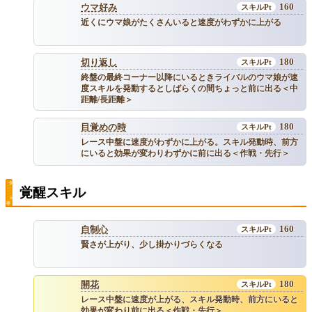
160
ウマ好み
近くにウマ娘がたくさんいると速度がわずかに上がる
180
切り返し
終盤の最終コーナー以降にいるときライバルのウマ娘が速
度スキルを発動するとしばらくの間ちょっと前に出る＜中
距離/長距離＞
180
目覚めの時
レース中盤に速度がわずかに上がる。スキル発動時、前方
にいると効果が変わりわずかに前に出る＜作戦・先行＞
覚醒スキル
160
自制心
賢さが上がり、少し掛かりづらくなる
180
開花
レース中盤に速度が上がる、スキル発動時、前方にいると
効果が変わり前に出る＜作戦・先行＞