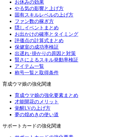
お休みの効果
やる気の影響と上げ方
固有スキルレベルの上げ方
ファン数の稼ぎ方
隠しイベントまとめ
お出かけの確率とタイミング
評価点の計算式まとめ
保健室の成功率検証
出遅れ･掛かりの原因と対策
賢さによるスキル発動率検証
アイテム一覧
称号一覧と取得条件
育成ウマ娘の強化関連
育成ウマ娘の強化要素まとめ
才能開花のメリット
覚醒LVの上げ方
夢の煌めきの使い道
サポートカードの強化関連