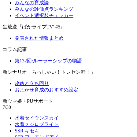
みんなの育成論
みんなの評価点ランキング
イベント選択肢チェッカー
生放送『ぱかライブTV' #5』
発表された情報まとめ
コラム記事
第132回:ルーラーシップの物語
新シナリオ「らっしゃい！トレセン軒！」
攻略と立ち回り
おまかせ育成のおすすめ設定
新ウマ娘・PUサポート
7/30
水着セイウンスカイ
水着メジロブライト
SSR キセキ