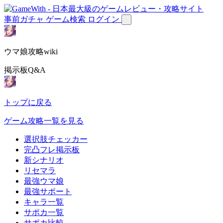
事前ガチャ
ゲーム検索
ログイン
ウマ娘攻略wiki
掲示板Q&A
トップに戻る
ゲーム攻略一覧を見る
選択肢チェッカー
完凸フレ掲示板
新シナリオ
リセマラ
最強ウマ娘
最強サポート
キャラ一覧
サポカ一覧
サポカ比較