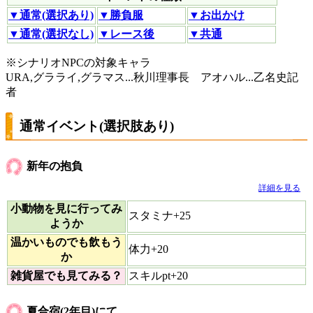
▼通常(選択あり)
▼勝負服
▼お出かけ
▼通常(選択なし)
▼レース後
▼共通
※シナリオNPCの対象キャラ
URA,グラライ,グラマス...秋川理事長 アオハル...乙名史記
者
通常イベント(選択肢あり)
新年の抱負
詳細を見る
小動物を見に行ってみ
スタミナ+25
ようか
温かいものでも飲もう
体力+20
か
雑貨屋でも見てみる？
スキルpt+20
夏合宿(2年目)にて