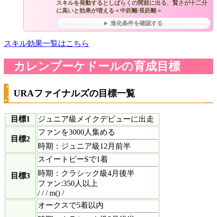
スキルを発動するとしばらくの間前に出る、賢さが十二分
に高いと効果が増える＜中距離/長距離＞
進化条件を確認する
スキル効果一覧はこちら
カレンブーケドールの育成目標
URAファイナルズの目標一覧
目標1
ジュニア級メイクデビューに出走
ファンを3000人集める
目標2
時期：ジュニア級12月前半
スイートピーSで1着
時期：クラシック級4月後半
目標3
ファン:350人以上
/ / / m() /
オークスで5着以内