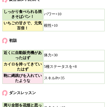
しっかり食べられる焼
パワー+10
きそばパン！
いちごの甘さで、元気
根性+10
百倍！
初詣
近くに自動販売機があ
体力+30
ったはず
カイロを持ってきてい
5種ステータスを+8
たはず
鞄に縄跳びを入れてい
スキルPt+35
たような
ダンスレッスン
周り全部を花畑と思っ