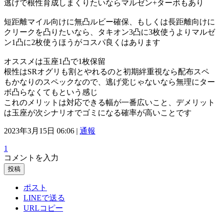
逃げで根性育成しまくりたいならマルゼン+ターボもあり
短距離マイル向けに無凸ルビー確保、もしくは長距離向けに
クリークを凸りたいなら、タキオン3凸に3枚使うよりマルゼ
ン1凸に2枚使うほうがコスパ良くはあります
オススメは玉座1凸で1枚保留
根性はSRオグリも割とやれるのと初期絆重視なら配布スペ
もかなりのスペックなので、逃げ党じゃないなら無理にター
ボ凸らなくてもという感じ
これのメリットは対応できる幅が一番広いこと、デメリット
は玉座が次シナリオでゴミになる確率が高いことです
2023年3月15日 06:06 |
通報
1
コメントを入力
投稿
ポスト
LINEで送る
URLコピー