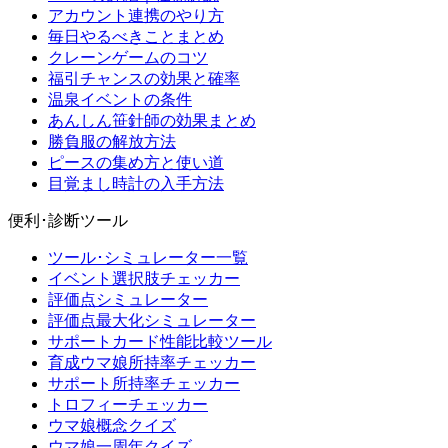
アカウント連携のやり方
毎日やるべきことまとめ
クレーンゲームのコツ
福引チャンスの効果と確率
温泉イベントの条件
あんしん笹針師の効果まとめ
勝負服の解放方法
ピースの集め方と使い道
目覚まし時計の入手方法
便利･診断ツール
ツール･シミュレーター一覧
イベント選択肢チェッカー
評価点シミュレーター
評価点最大化シミュレーター
サポートカード性能比較ツール
育成ウマ娘所持率チェッカー
サポート所持率チェッカー
トロフィーチェッカー
ウマ娘概念クイズ
ウマ娘一周年クイズ