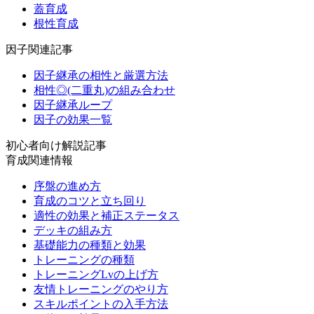
蓋育成
根性育成
因子関連記事
因子継承の相性と厳選方法
相性◎(二重丸)の組み合わせ
因子継承ループ
因子の効果一覧
初心者向け解説記事
育成関連情報
序盤の進め方
育成のコツと立ち回り
適性の効果と補正ステータス
デッキの組み方
基礎能力の種類と効果
トレーニングの種類
トレーニングLvの上げ方
友情トレーニングのやり方
スキルポイントの入手方法