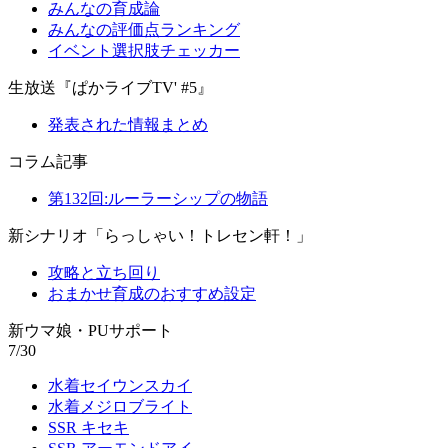
みんなの育成論
みんなの評価点ランキング
イベント選択肢チェッカー
生放送『ぱかライブTV' #5』
発表された情報まとめ
コラム記事
第132回:ルーラーシップの物語
新シナリオ「らっしゃい！トレセン軒！」
攻略と立ち回り
おまかせ育成のおすすめ設定
新ウマ娘・PUサポート
7/30
水着セイウンスカイ
水着メジロブライト
SSR キセキ