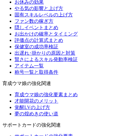
お休みの効果
やる気の影響と上げ方
固有スキルレベルの上げ方
ファン数の稼ぎ方
隠しイベントまとめ
お出かけの確率とタイミング
評価点の計算式まとめ
保健室の成功率検証
出遅れ･掛かりの原因と対策
賢さによるスキル発動率検証
アイテム一覧
称号一覧と取得条件
育成ウマ娘の強化関連
育成ウマ娘の強化要素まとめ
才能開花のメリット
覚醒LVの上げ方
夢の煌めきの使い道
サポートカードの強化関連