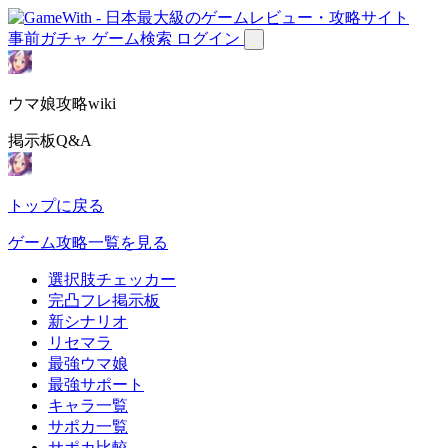
事前ガチャ
ゲーム検索
ログイン
ウマ娘攻略wiki
掲示板Q&A
トップに戻る
ゲーム攻略一覧を見る
選択肢チェッカー
完凸フレ掲示板
新シナリオ
リセマラ
最強ウマ娘
最強サポート
キャラ一覧
サポカ一覧
サポカ比較