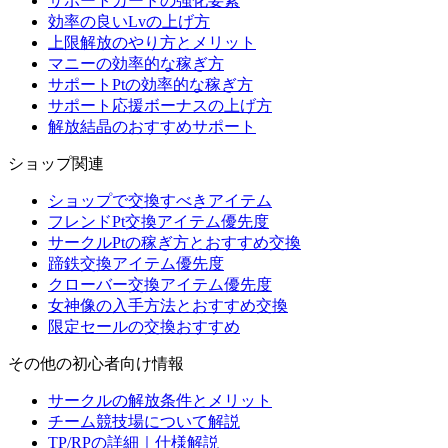
サポートカードの強化要素
効率の良いLvの上げ方
上限解放のやり方とメリット
マニーの効率的な稼ぎ方
サポートPtの効率的な稼ぎ方
サポート応援ボーナスの上げ方
解放結晶のおすすめサポート
ショップ関連
ショップで交換すべきアイテム
フレンドPt交換アイテム優先度
サークルPtの稼ぎ方とおすすめ交換
蹄鉄交換アイテム優先度
クローバー交換アイテム優先度
女神像の入手方法とおすすめ交換
限定セールの交換おすすめ
その他の初心者向け情報
サークルの解放条件とメリット
チーム競技場について解説
TP/RPの詳細｜仕様解説