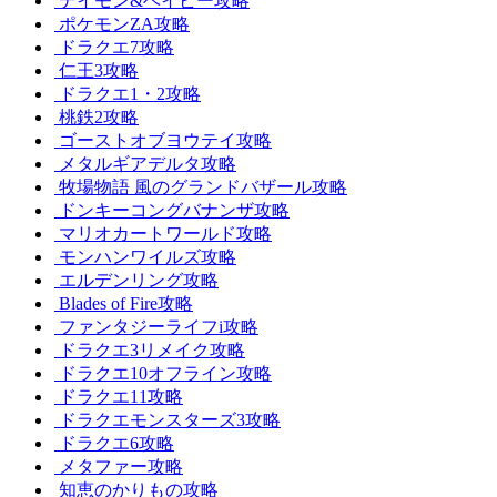
デイモン&ベイビー攻略
ポケモンZA攻略
ドラクエ7攻略
仁王3攻略
ドラクエ1・2攻略
桃鉄2攻略
ゴーストオブヨウテイ攻略
メタルギアデルタ攻略
牧場物語 風のグランドバザール攻略
ドンキーコングバナンザ攻略
マリオカートワールド攻略
モンハンワイルズ攻略
エルデンリング攻略
Blades of Fire攻略
ファンタジーライフi攻略
ドラクエ3リメイク攻略
ドラクエ10オフライン攻略
ドラクエ11攻略
ドラクエモンスターズ3攻略
ドラクエ6攻略
メタファー攻略
知恵のかりもの攻略