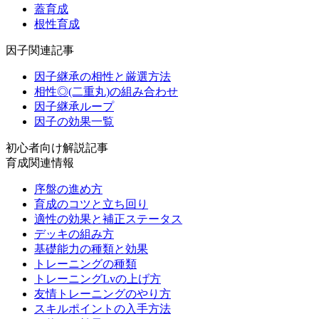
蓋育成
根性育成
因子関連記事
因子継承の相性と厳選方法
相性◎(二重丸)の組み合わせ
因子継承ループ
因子の効果一覧
初心者向け解説記事
育成関連情報
序盤の進め方
育成のコツと立ち回り
適性の効果と補正ステータス
デッキの組み方
基礎能力の種類と効果
トレーニングの種類
トレーニングLvの上げ方
友情トレーニングのやり方
スキルポイントの入手方法