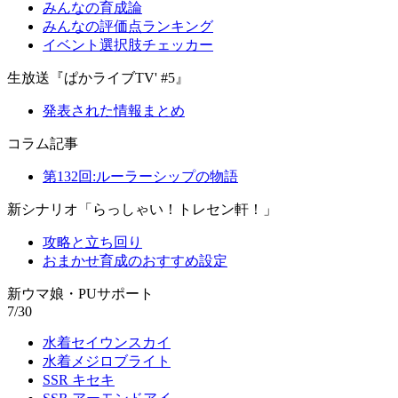
みんなの育成論
みんなの評価点ランキング
イベント選択肢チェッカー
生放送『ぱかライブTV' #5』
発表された情報まとめ
コラム記事
第132回:ルーラーシップの物語
新シナリオ「らっしゃい！トレセン軒！」
攻略と立ち回り
おまかせ育成のおすすめ設定
新ウマ娘・PUサポート
7/30
水着セイウンスカイ
水着メジロブライト
SSR キセキ