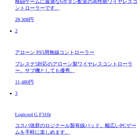
格闘ゲームに最適な6ボタン配置の高性能ワイヤレスコ
ントローラーです。
28,308円
2
アローン PS5用無線コントローラー
プレステ5対応のアローン製ワイヤレスコントローラ
ー。サブ機としても優秀。
11,480円
3
Logicool G F310r
コスパ抜群のロジクール製有線パッド。幅広いPCゲー
ムを手軽に楽しめます。