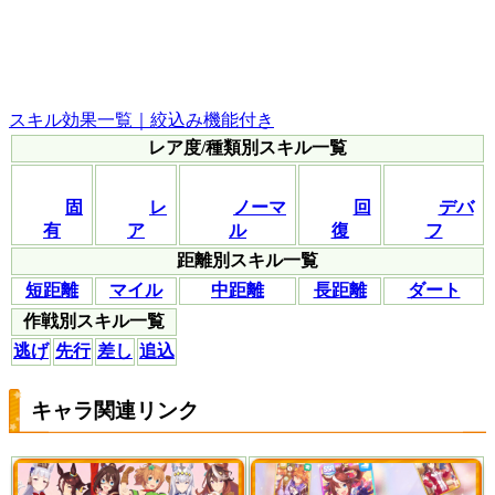
スキル効果一覧｜絞込み機能付き
レア度/種類別スキル一覧
固
レ
ノーマ
回
デバ
有
ア
ル
復
フ
距離別スキル一覧
短距離
マイル
中距離
長距離
ダート
作戦別スキル一覧
逃げ
先行
差し
追込
キャラ関連リンク