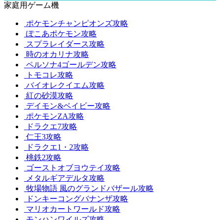
家庭用ゲーム機
ポケモンチャンピオンズ攻略
ぽこあポケモン攻略
スプラレイダース攻略
時のオカリナ攻略
ペルソナ4ゴールデン攻略
トモコレ攻略
バイオレクイエム攻略
紅の砂漠攻略
デイモン&ベイビー攻略
ポケモンZA攻略
ドラクエ7攻略
仁王3攻略
ドラクエ1・2攻略
桃鉄2攻略
ゴーストオブヨウテイ攻略
メタルギアデルタ攻略
牧場物語 風のグランドバザール攻略
ドンキーコングバナンザ攻略
マリオカートワールド攻略
モンハンワイルズ攻略