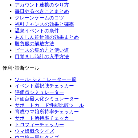
アカウント連携のやり方
毎日やるべきことまとめ
クレーンゲームのコツ
福引チャンスの効果と確率
温泉イベントの条件
あんしん笹針師の効果まとめ
勝負服の解放方法
ピースの集め方と使い道
目覚まし時計の入手方法
便利･診断ツール
ツール･シミュレーター一覧
イベント選択肢チェッカー
評価点シミュレーター
評価点最大化シミュレーター
サポートカード性能比較ツール
育成ウマ娘所持率チェッカー
サポート所持率チェッカー
トロフィーチェッカー
ウマ娘概念クイズ
ウマ娘一周年クイズ