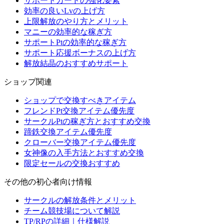
サポートカードの強化要素
効率の良いLvの上げ方
上限解放のやり方とメリット
マニーの効率的な稼ぎ方
サポートPtの効率的な稼ぎ方
サポート応援ボーナスの上げ方
解放結晶のおすすめサポート
ショップ関連
ショップで交換すべきアイテム
フレンドPt交換アイテム優先度
サークルPtの稼ぎ方とおすすめ交換
蹄鉄交換アイテム優先度
クローバー交換アイテム優先度
女神像の入手方法とおすすめ交換
限定セールの交換おすすめ
その他の初心者向け情報
サークルの解放条件とメリット
チーム競技場について解説
TP/RPの詳細｜仕様解説