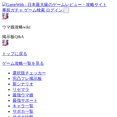
事前ガチャ
ゲーム検索
ログイン
ウマ娘攻略wiki
掲示板Q&A
トップに戻る
ゲーム攻略一覧を見る
選択肢チェッカー
完凸フレ掲示板
新シナリオ
リセマラ
最強ウマ娘
最強サポート
キャラ一覧
サポカ一覧
サポカ比較