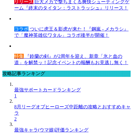
リリース
巨大メカで撃ちまくる爽快シューティングゲ
ーム『終末のタイタン：ラストラッシュ』リリース！
コラボ
ついに虎王＆影虎が来た！『鋼嵐 - メカラシ』
で「魔神英雄伝ワタル」コラボ後半が開催！
特集
『鈴蘭の剣』が2周年を迎え、新章「氷と血の
道」を解禁ッ！記念イベントの報酬もお見逃し無く！
攻略記事ランキング
最強サポートカードランキング
1
8月リーグオブヒーローズ中距離の攻略とおすすめキャ
ラ
2
最強キャラ(ウマ娘)評価ランキング