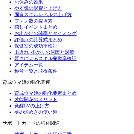
お休みの効果
やる気の影響と上げ方
固有スキルレベルの上げ方
ファン数の稼ぎ方
隠しイベントまとめ
お出かけの確率とタイミング
評価点の計算式まとめ
保健室の成功率検証
出遅れ･掛かりの原因と対策
賢さによるスキル発動率検証
アイテム一覧
称号一覧と取得条件
育成ウマ娘の強化関連
育成ウマ娘の強化要素まとめ
才能開花のメリット
覚醒LVの上げ方
夢の煌めきの使い道
サポートカードの強化関連