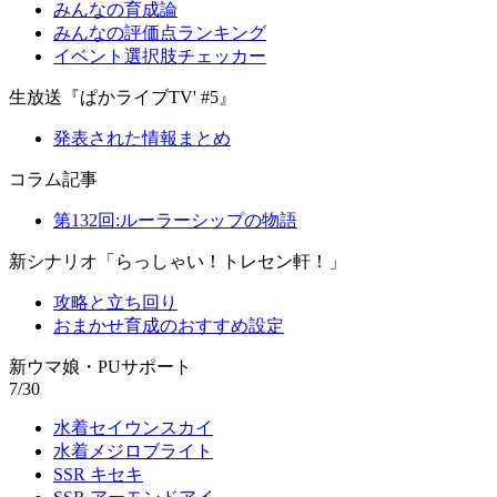
みんなの育成論
みんなの評価点ランキング
イベント選択肢チェッカー
生放送『ぱかライブTV' #5』
発表された情報まとめ
コラム記事
第132回:ルーラーシップの物語
新シナリオ「らっしゃい！トレセン軒！」
攻略と立ち回り
おまかせ育成のおすすめ設定
新ウマ娘・PUサポート
7/30
水着セイウンスカイ
水着メジロブライト
SSR キセキ