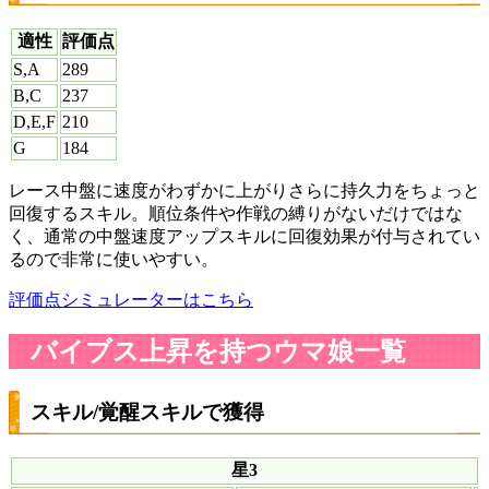
適性
評価点
S,A
289
B,C
237
D,E,F
210
G
184
レース中盤に速度がわずかに上がりさらに持久力をちょっと
回復するスキル。順位条件や作戦の縛りがないだけではな
く、通常の中盤速度アップスキルに回復効果が付与されてい
るので非常に使いやすい。
評価点シミュレーターはこちら
バイブス上昇を持つウマ娘一覧
スキル/覚醒スキルで獲得
星3