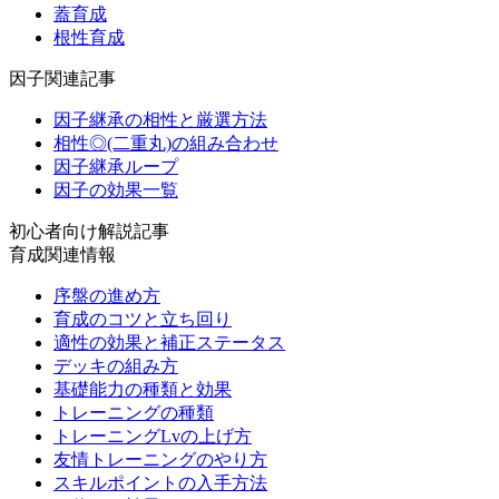
蓋育成
根性育成
因子関連記事
因子継承の相性と厳選方法
相性◎(二重丸)の組み合わせ
因子継承ループ
因子の効果一覧
初心者向け解説記事
育成関連情報
序盤の進め方
育成のコツと立ち回り
適性の効果と補正ステータス
デッキの組み方
基礎能力の種類と効果
トレーニングの種類
トレーニングLvの上げ方
友情トレーニングのやり方
スキルポイントの入手方法