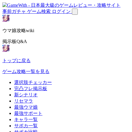
事前ガチャ
ゲーム検索
ログイン
ウマ娘攻略wiki
掲示板Q&A
トップに戻る
ゲーム攻略一覧を見る
選択肢チェッカー
完凸フレ掲示板
新シナリオ
リセマラ
最強ウマ娘
最強サポート
キャラ一覧
サポカ一覧
サポカ比較