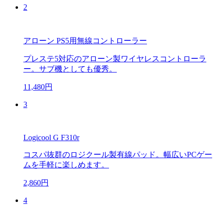
2
アローン PS5用無線コントローラー
プレステ5対応のアローン製ワイヤレスコントローラ
ー。サブ機としても優秀。
11,480円
3
Logicool G F310r
コスパ抜群のロジクール製有線パッド。幅広いPCゲー
ムを手軽に楽しめます。
2,860円
4