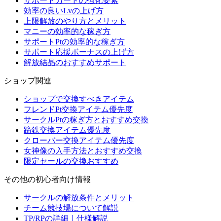
サポートカードの強化要素
効率の良いLvの上げ方
上限解放のやり方とメリット
マニーの効率的な稼ぎ方
サポートPtの効率的な稼ぎ方
サポート応援ボーナスの上げ方
解放結晶のおすすめサポート
ショップ関連
ショップで交換すべきアイテム
フレンドPt交換アイテム優先度
サークルPtの稼ぎ方とおすすめ交換
蹄鉄交換アイテム優先度
クローバー交換アイテム優先度
女神像の入手方法とおすすめ交換
限定セールの交換おすすめ
その他の初心者向け情報
サークルの解放条件とメリット
チーム競技場について解説
TP/RPの詳細｜仕様解説