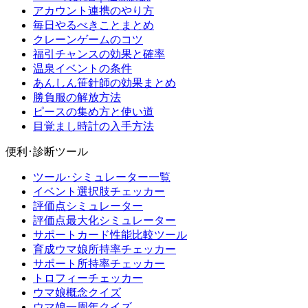
アカウント連携のやり方
毎日やるべきことまとめ
クレーンゲームのコツ
福引チャンスの効果と確率
温泉イベントの条件
あんしん笹針師の効果まとめ
勝負服の解放方法
ピースの集め方と使い道
目覚まし時計の入手方法
便利･診断ツール
ツール･シミュレーター一覧
イベント選択肢チェッカー
評価点シミュレーター
評価点最大化シミュレーター
サポートカード性能比較ツール
育成ウマ娘所持率チェッカー
サポート所持率チェッカー
トロフィーチェッカー
ウマ娘概念クイズ
ウマ娘一周年クイズ