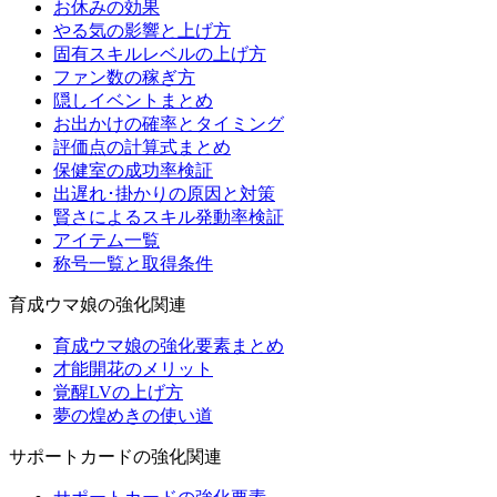
お休みの効果
やる気の影響と上げ方
固有スキルレベルの上げ方
ファン数の稼ぎ方
隠しイベントまとめ
お出かけの確率とタイミング
評価点の計算式まとめ
保健室の成功率検証
出遅れ･掛かりの原因と対策
賢さによるスキル発動率検証
アイテム一覧
称号一覧と取得条件
育成ウマ娘の強化関連
育成ウマ娘の強化要素まとめ
才能開花のメリット
覚醒LVの上げ方
夢の煌めきの使い道
サポートカードの強化関連