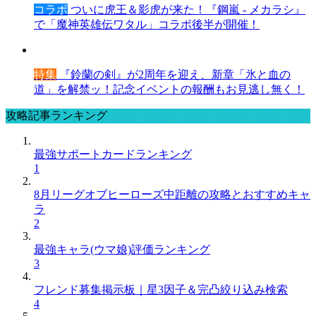
コラボ
ついに虎王＆影虎が来た！『鋼嵐 - メカラシ』
で「魔神英雄伝ワタル」コラボ後半が開催！
特集
『鈴蘭の剣』が2周年を迎え、新章「氷と血の
道」を解禁ッ！記念イベントの報酬もお見逃し無く！
攻略記事ランキング
最強サポートカードランキング
1
8月リーグオブヒーローズ中距離の攻略とおすすめキャ
ラ
2
最強キャラ(ウマ娘)評価ランキング
3
フレンド募集掲示板｜星3因子＆完凸絞り込み検索
4