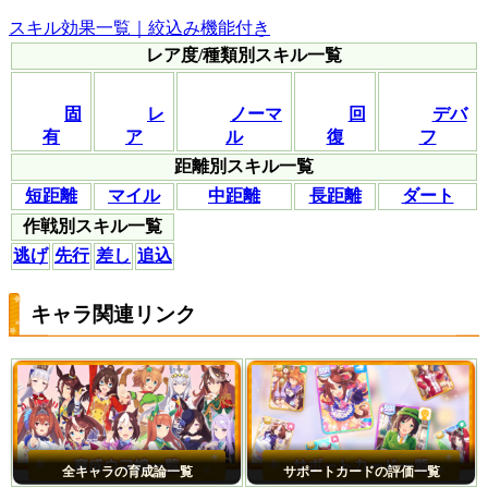
スキル効果一覧｜絞込み機能付き
レア度/種類別スキル一覧
固
レ
ノーマ
回
デバ
有
ア
ル
復
フ
距離別スキル一覧
短距離
マイル
中距離
長距離
ダート
作戦別スキル一覧
逃げ
先行
差し
追込
キャラ関連リンク
全キャラの育成論一覧
サポートカードの評価一覧