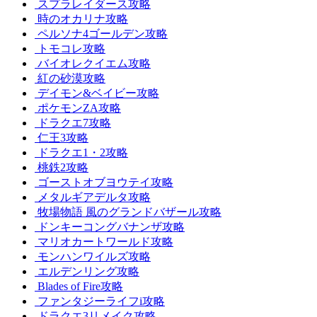
スプラレイダース攻略
時のオカリナ攻略
ペルソナ4ゴールデン攻略
トモコレ攻略
バイオレクイエム攻略
紅の砂漠攻略
デイモン&ベイビー攻略
ポケモンZA攻略
ドラクエ7攻略
仁王3攻略
ドラクエ1・2攻略
桃鉄2攻略
ゴーストオブヨウテイ攻略
メタルギアデルタ攻略
牧場物語 風のグランドバザール攻略
ドンキーコングバナンザ攻略
マリオカートワールド攻略
モンハンワイルズ攻略
エルデンリング攻略
Blades of Fire攻略
ファンタジーライフi攻略
ドラクエ3リメイク攻略