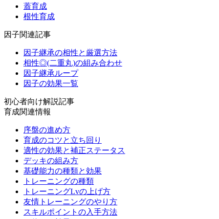
蓋育成
根性育成
因子関連記事
因子継承の相性と厳選方法
相性◎(二重丸)の組み合わせ
因子継承ループ
因子の効果一覧
初心者向け解説記事
育成関連情報
序盤の進め方
育成のコツと立ち回り
適性の効果と補正ステータス
デッキの組み方
基礎能力の種類と効果
トレーニングの種類
トレーニングLvの上げ方
友情トレーニングのやり方
スキルポイントの入手方法