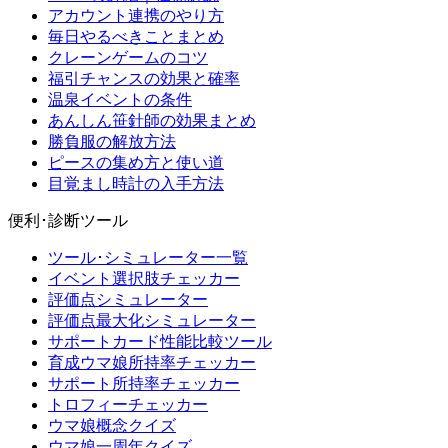
アカウント連携のやり方
毎日やるべきことまとめ
クレーンゲームのコツ
福引チャンスの効果と確率
温泉イベントの条件
あんしん笹針師の効果まとめ
勝負服の解放方法
ピースの集め方と使い道
目覚まし時計の入手方法
便利･診断ツール
ツール･シミュレーター一覧
イベント選択肢チェッカー
評価点シミュレーター
評価点最大化シミュレーター
サポートカード性能比較ツール
育成ウマ娘所持率チェッカー
サポート所持率チェッカー
トロフィーチェッカー
ウマ娘概念クイズ
ウマ娘一周年クイズ