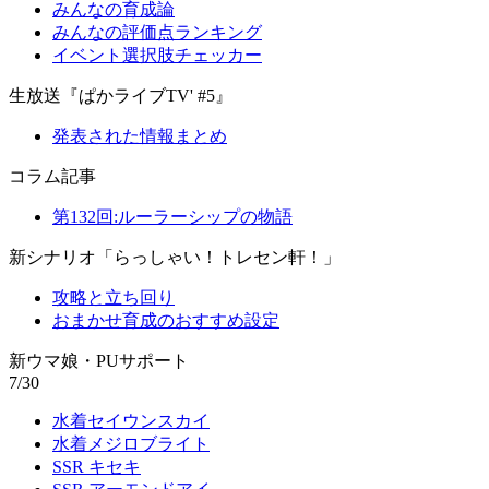
みんなの育成論
みんなの評価点ランキング
イベント選択肢チェッカー
生放送『ぱかライブTV' #5』
発表された情報まとめ
コラム記事
第132回:ルーラーシップの物語
新シナリオ「らっしゃい！トレセン軒！」
攻略と立ち回り
おまかせ育成のおすすめ設定
新ウマ娘・PUサポート
7/30
水着セイウンスカイ
水着メジロブライト
SSR キセキ