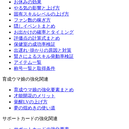
お休みの効果
やる気の影響と上げ方
固有スキルレベルの上げ方
ファン数の稼ぎ方
隠しイベントまとめ
お出かけの確率とタイミング
評価点の計算式まとめ
保健室の成功率検証
出遅れ･掛かりの原因と対策
賢さによるスキル発動率検証
アイテム一覧
称号一覧と取得条件
育成ウマ娘の強化関連
育成ウマ娘の強化要素まとめ
才能開花のメリット
覚醒LVの上げ方
夢の煌めきの使い道
サポートカードの強化関連