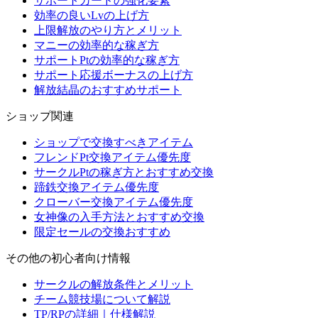
サポートカードの強化要素
効率の良いLvの上げ方
上限解放のやり方とメリット
マニーの効率的な稼ぎ方
サポートPtの効率的な稼ぎ方
サポート応援ボーナスの上げ方
解放結晶のおすすめサポート
ショップ関連
ショップで交換すべきアイテム
フレンドPt交換アイテム優先度
サークルPtの稼ぎ方とおすすめ交換
蹄鉄交換アイテム優先度
クローバー交換アイテム優先度
女神像の入手方法とおすすめ交換
限定セールの交換おすすめ
その他の初心者向け情報
サークルの解放条件とメリット
チーム競技場について解説
TP/RPの詳細｜仕様解説