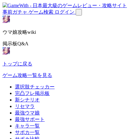
事前ガチャ
ゲーム検索
ログイン
ウマ娘攻略wiki
掲示板Q&A
トップに戻る
ゲーム攻略一覧を見る
選択肢チェッカー
完凸フレ掲示板
新シナリオ
リセマラ
最強ウマ娘
最強サポート
キャラ一覧
サポカ一覧
サポカ比較