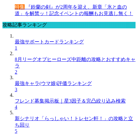
特集
『鈴蘭の剣』が2周年を迎え、新章「氷と血の
道」を解禁ッ！記念イベントの報酬もお見逃し無く！
攻略記事ランキング
最強サポートカードランキング
1
8月リーグオブヒーローズ中距離の攻略とおすすめキャ
ラ
2
最強キャラ(ウマ娘)評価ランキング
3
フレンド募集掲示板｜星3因子＆完凸絞り込み検索
4
新シナリオ「らっしゃい！トレセン軒！」の攻略と立
ち回り
5