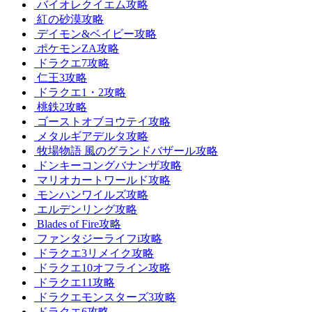
バイオレクイエム攻略
紅の砂漠攻略
デイモン&ベイビー攻略
ポケモンZA攻略
ドラクエ7攻略
仁王3攻略
ドラクエ1・2攻略
桃鉄2攻略
ゴーストオブヨウテイ攻略
メタルギアデルタ攻略
牧場物語 風のグランドバザール攻略
ドンキーコングバナンザ攻略
マリオカートワールド攻略
モンハンワイルズ攻略
エルデンリング攻略
Blades of Fire攻略
ファンタジーライフi攻略
ドラクエ3リメイク攻略
ドラクエ10オフライン攻略
ドラクエ11攻略
ドラクエモンスターズ3攻略
ドラクエ6攻略