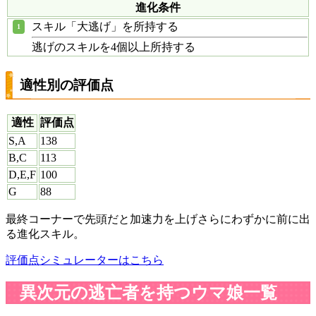
進化条件
スキル「大逃げ」を所持する
逃げのスキルを4個以上所持する
適性別の評価点
適性
評価点
S,A
138
B,C
113
D,E,F
100
G
88
最終コーナーで先頭だと加速力を上げさらにわずかに前に出
る進化スキル。
評価点シミュレーターはこちら
異次元の逃亡者を持つウマ娘一覧