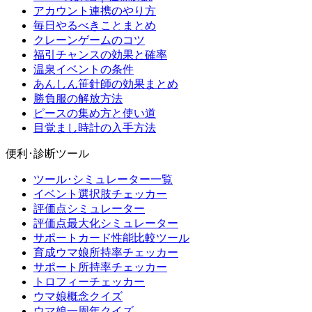
アカウント連携のやり方
毎日やるべきことまとめ
クレーンゲームのコツ
福引チャンスの効果と確率
温泉イベントの条件
あんしん笹針師の効果まとめ
勝負服の解放方法
ピースの集め方と使い道
目覚まし時計の入手方法
便利･診断ツール
ツール･シミュレーター一覧
イベント選択肢チェッカー
評価点シミュレーター
評価点最大化シミュレーター
サポートカード性能比較ツール
育成ウマ娘所持率チェッカー
サポート所持率チェッカー
トロフィーチェッカー
ウマ娘概念クイズ
ウマ娘一周年クイズ