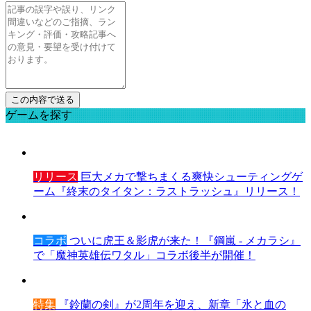
ゲームを探す
リリース
巨大メカで撃ちまくる爽快シューティングゲ
ーム『終末のタイタン：ラストラッシュ』リリース！
コラボ
ついに虎王＆影虎が来た！『鋼嵐 - メカラシ』
で「魔神英雄伝ワタル」コラボ後半が開催！
特集
『鈴蘭の剣』が2周年を迎え、新章「氷と血の