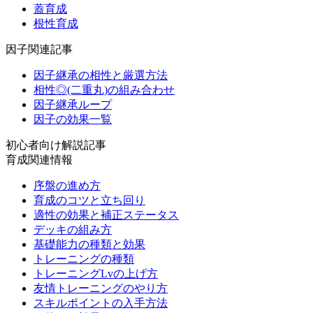
蓋育成
根性育成
因子関連記事
因子継承の相性と厳選方法
相性◎(二重丸)の組み合わせ
因子継承ループ
因子の効果一覧
初心者向け解説記事
育成関連情報
序盤の進め方
育成のコツと立ち回り
適性の効果と補正ステータス
デッキの組み方
基礎能力の種類と効果
トレーニングの種類
トレーニングLvの上げ方
友情トレーニングのやり方
スキルポイントの入手方法