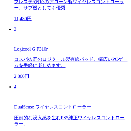
プレステ5対応のアローン製ワイヤレスコントローラ
ー。サブ機としても優秀。
11,480円
3
Logicool G F310r
コスパ抜群のロジクール製有線パッド。幅広いPCゲー
ムを手軽に楽しめます。
2,860円
4
DualSense ワイヤレスコントローラー
圧倒的な没入感を生むPS5純正ワイヤレスコントロー
ラー。