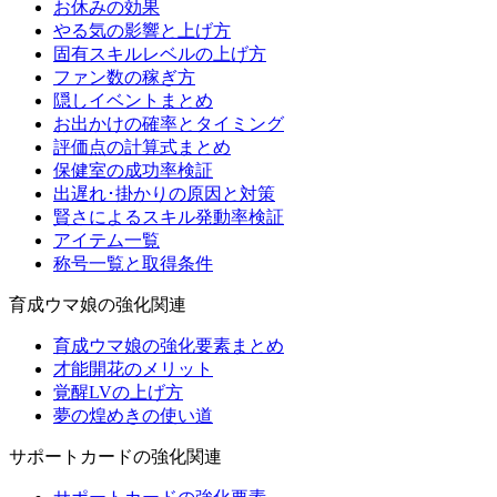
お休みの効果
やる気の影響と上げ方
固有スキルレベルの上げ方
ファン数の稼ぎ方
隠しイベントまとめ
お出かけの確率とタイミング
評価点の計算式まとめ
保健室の成功率検証
出遅れ･掛かりの原因と対策
賢さによるスキル発動率検証
アイテム一覧
称号一覧と取得条件
育成ウマ娘の強化関連
育成ウマ娘の強化要素まとめ
才能開花のメリット
覚醒LVの上げ方
夢の煌めきの使い道
サポートカードの強化関連