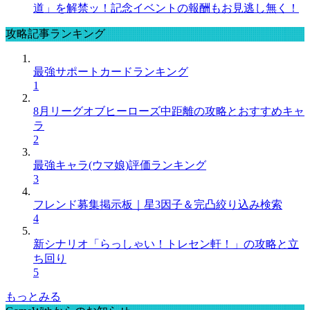
道」を解禁ッ！記念イベントの報酬もお見逃し無く！
攻略記事ランキング
最強サポートカードランキング
1
8月リーグオブヒーローズ中距離の攻略とおすすめキャ
ラ
2
最強キャラ(ウマ娘)評価ランキング
3
フレンド募集掲示板｜星3因子＆完凸絞り込み検索
4
新シナリオ「らっしゃい！トレセン軒！」の攻略と立
ち回り
5
もっとみる