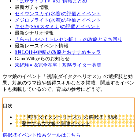
『ぱかライブTV' #5』情報まとめ
最新ガチャ情報
セイウンスカイ(水着)の評価とイベント
メジロブライト(水着)の評価とイベント
キセキ(SSRスタミナ)の評価とイベント
最新シナリオ情報
「らっしゃい！トレセン軒！」の攻略と立ち回り
最新レースイベント情報
8月LOH中距離の攻略とおすすめキャラ
GameWithからのお知らせ
未経験可&完全在宅！攻略ライター募集！
ウマ娘のイベント「初詣(ダイタクヘリオス)」の選択肢と効
果、対象のウマ娘や獲得スキルなどを掲載。関連するイベン
トも掲載しているので、育成の参考にどうぞ。
目次
「初詣(ダイタクヘリオス)」の選択肢・効果
発生するウマ娘と関連イベント
選択肢イベント検索ツールはこちら