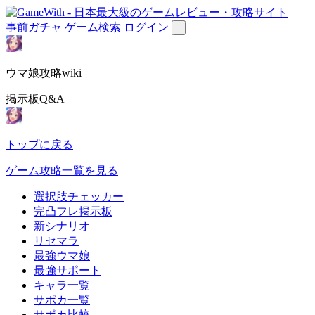
事前ガチャ
ゲーム検索
ログイン
ウマ娘攻略wiki
掲示板Q&A
トップに戻る
ゲーム攻略一覧を見る
選択肢チェッカー
完凸フレ掲示板
新シナリオ
リセマラ
最強ウマ娘
最強サポート
キャラ一覧
サポカ一覧
サポカ比較