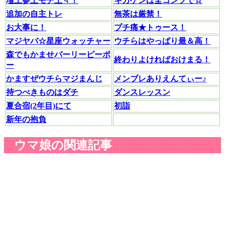
壇上参上モチ上々！
キカゲンは全コンプで☆
追加の自主トレ
無茶は厳禁！
お大事に！
プチ痛★トゥース！
マジヤバ☆星座ウォッチャー
ウチらはやっぱり最＆高！
森でもかませパーリーピーポ
終わりよければおけまる！
ー
かますぜウチらマジまんじ
メンブレありえんてぃー♪
持つべきものはダチ
ダンスレッスン
夏合宿(2年目)にて
初詣
新年の抱負
ウマ娘の関連記事