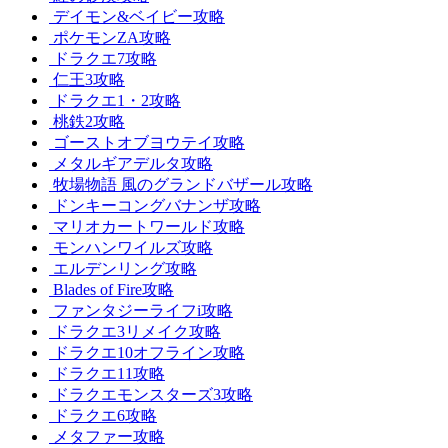
デイモン&ベイビー攻略
ポケモンZA攻略
ドラクエ7攻略
仁王3攻略
ドラクエ1・2攻略
桃鉄2攻略
ゴーストオブヨウテイ攻略
メタルギアデルタ攻略
牧場物語 風のグランドバザール攻略
ドンキーコングバナンザ攻略
マリオカートワールド攻略
モンハンワイルズ攻略
エルデンリング攻略
Blades of Fire攻略
ファンタジーライフi攻略
ドラクエ3リメイク攻略
ドラクエ10オフライン攻略
ドラクエ11攻略
ドラクエモンスターズ3攻略
ドラクエ6攻略
メタファー攻略