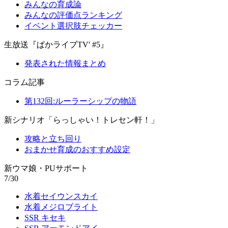
みんなの育成論
みんなの評価点ランキング
イベント選択肢チェッカー
生放送『ぱかライブTV' #5』
発表された情報まとめ
コラム記事
第132回:ルーラーシップの物語
新シナリオ「らっしゃい！トレセン軒！」
攻略と立ち回り
おまかせ育成のおすすめ設定
新ウマ娘・PUサポート
7/30
水着セイウンスカイ
水着メジロブライト
SSR キセキ