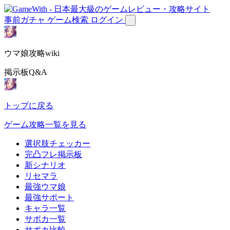
事前ガチャ
ゲーム検索
ログイン
ウマ娘攻略wiki
掲示板Q&A
トップに戻る
ゲーム攻略一覧を見る
選択肢チェッカー
完凸フレ掲示板
新シナリオ
リセマラ
最強ウマ娘
最強サポート
キャラ一覧
サポカ一覧
サポカ比較