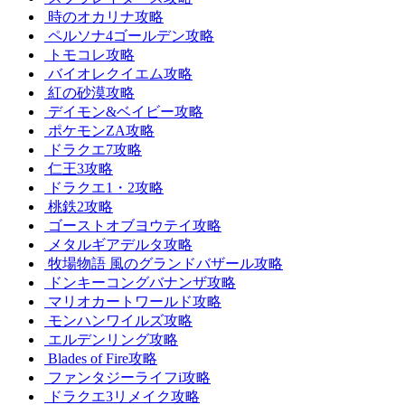
時のオカリナ攻略
ペルソナ4ゴールデン攻略
トモコレ攻略
バイオレクイエム攻略
紅の砂漠攻略
デイモン&ベイビー攻略
ポケモンZA攻略
ドラクエ7攻略
仁王3攻略
ドラクエ1・2攻略
桃鉄2攻略
ゴーストオブヨウテイ攻略
メタルギアデルタ攻略
牧場物語 風のグランドバザール攻略
ドンキーコングバナンザ攻略
マリオカートワールド攻略
モンハンワイルズ攻略
エルデンリング攻略
Blades of Fire攻略
ファンタジーライフi攻略
ドラクエ3リメイク攻略