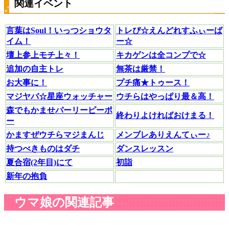
関連イベント
言葉はSoul！いっつショウタ
トレぴ☆えんどれすふぃーば
イム！
ー☆
壇上参上モチ上々！
キカゲンは全コンプで☆
追加の自主トレ
無茶は厳禁！
お大事に！
プチ痛★トゥース！
マジヤバ☆星座ウォッチャー
ウチらはやっぱり最＆高！
森でもかませパーリーピーポ
終わりよければおけまる！
ー
かますぜウチらマジまんじ
メンブレありえんてぃー♪
持つべきものはダチ
ダンスレッスン
夏合宿(2年目)にて
初詣
新年の抱負
ウマ娘の関連記事