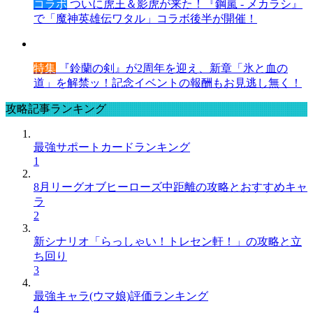
コラボ
ついに虎王＆影虎が来た！『鋼嵐 - メカラシ』
で「魔神英雄伝ワタル」コラボ後半が開催！
特集
『鈴蘭の剣』が2周年を迎え、新章「氷と血の
道」を解禁ッ！記念イベントの報酬もお見逃し無く！
攻略記事ランキング
最強サポートカードランキング
1
8月リーグオブヒーローズ中距離の攻略とおすすめキャ
ラ
2
新シナリオ「らっしゃい！トレセン軒！」の攻略と立
ち回り
3
最強キャラ(ウマ娘)評価ランキング
4