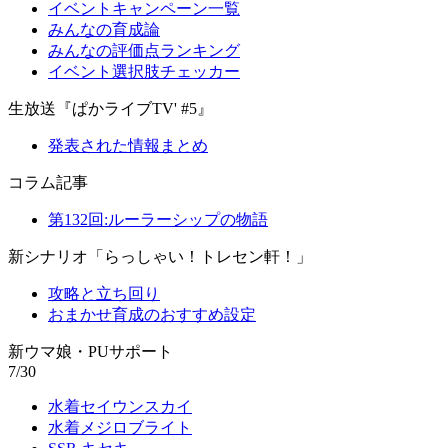
イベントキャンペーン一覧
みんなの育成論
みんなの評価点ランキング
イベント選択肢チェッカー
生放送『ぱかライブTV' #5』
発表された情報まとめ
コラム記事
第132回:ルーラーシップの物語
新シナリオ「らっしゃい！トレセン軒！」
攻略と立ち回り
おまかせ育成のおすすめ設定
新ウマ娘・PUサポート
7/30
水着セイウンスカイ
水着メジロブライト