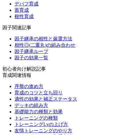
デバフ育成
蓋育成
根性育成
因子関連記事
因子継承の相性と厳選方法
相性◎(二重丸)の組み合わせ
因子継承ループ
因子の効果一覧
初心者向け解説記事
育成関連情報
序盤の進め方
育成のコツと立ち回り
適性の効果と補正ステータス
デッキの組み方
基礎能力の種類と効果
トレーニングの種類
トレーニングLvの上げ方
友情トレーニングのやり方