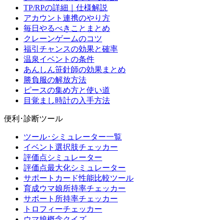
TP/RPの詳細｜仕様解説
アカウント連携のやり方
毎日やるべきことまとめ
クレーンゲームのコツ
福引チャンスの効果と確率
温泉イベントの条件
あんしん笹針師の効果まとめ
勝負服の解放方法
ピースの集め方と使い道
目覚まし時計の入手方法
便利･診断ツール
ツール･シミュレーター一覧
イベント選択肢チェッカー
評価点シミュレーター
評価点最大化シミュレーター
サポートカード性能比較ツール
育成ウマ娘所持率チェッカー
サポート所持率チェッカー
トロフィーチェッカー
ウマ娘概念クイズ