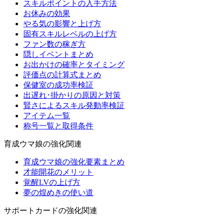
スキルポイントの入手方法
お休みの効果
やる気の影響と上げ方
固有スキルレベルの上げ方
ファン数の稼ぎ方
隠しイベントまとめ
お出かけの確率とタイミング
評価点の計算式まとめ
保健室の成功率検証
出遅れ･掛かりの原因と対策
賢さによるスキル発動率検証
アイテム一覧
称号一覧と取得条件
育成ウマ娘の強化関連
育成ウマ娘の強化要素まとめ
才能開花のメリット
覚醒LVの上げ方
夢の煌めきの使い道
サポートカードの強化関連