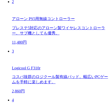
2
アローン PS5用無線コントローラー
プレステ5対応のアローン製ワイヤレスコントローラ
ー。サブ機としても優秀。
11,480円
3
Logicool G F310r
コスパ抜群のロジクール製有線パッド。幅広いPCゲー
ムを手軽に楽しめます。
2,860円
4