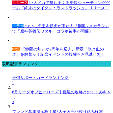
リリース
巨大メカで撃ちまくる爽快シューティングゲ
ーム『終末のタイタン：ラストラッシュ』リリース！
コラボ
ついに虎王＆影虎が来た！『鋼嵐 - メカラシ』
で「魔神英雄伝ワタル」コラボ後半が開催！
特集
『鈴蘭の剣』が2周年を迎え、新章「氷と血の
道」を解禁ッ！記念イベントの報酬もお見逃し無く！
攻略記事ランキング
最強サポートカードランキング
1
8月リーグオブヒーローズ中距離の攻略とおすすめキャ
ラ
2
フレンド募集掲示板｜星3因子＆完凸絞り込み検索