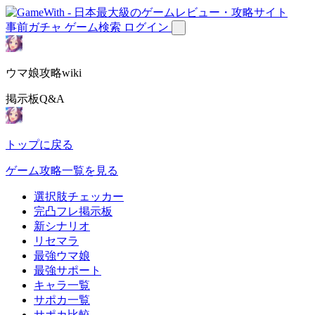
事前ガチャ
ゲーム検索
ログイン
ウマ娘攻略wiki
掲示板Q&A
トップに戻る
ゲーム攻略一覧を見る
選択肢チェッカー
完凸フレ掲示板
新シナリオ
リセマラ
最強ウマ娘
最強サポート
キャラ一覧
サポカ一覧
サポカ比較