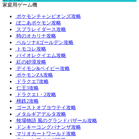
家庭用ゲーム機
ポケモンチャンピオンズ攻略
ぽこあポケモン攻略
スプラレイダース攻略
時のオカリナ攻略
ペルソナ4ゴールデン攻略
トモコレ攻略
バイオレクイエム攻略
紅の砂漠攻略
デイモン&ベイビー攻略
ポケモンZA攻略
ドラクエ7攻略
仁王3攻略
ドラクエ1・2攻略
桃鉄2攻略
ゴーストオブヨウテイ攻略
メタルギアデルタ攻略
牧場物語 風のグランドバザール攻略
ドンキーコングバナンザ攻略
マリオカートワールド攻略