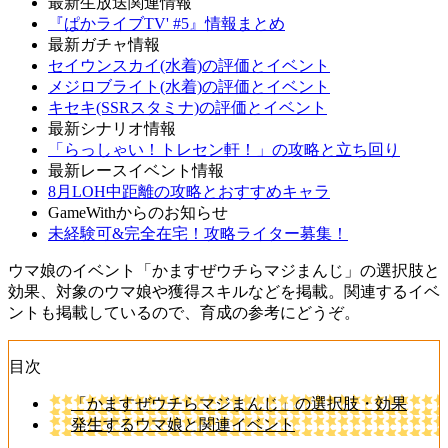
最新生放送関連情報
『ぱかライブTV' #5』情報まとめ
最新ガチャ情報
セイウンスカイ(水着)の評価とイベント
メジロブライト(水着)の評価とイベント
キセキ(SSRスタミナ)の評価とイベント
最新シナリオ情報
「らっしゃい！トレセン軒！」の攻略と立ち回り
最新レースイベント情報
8月LOH中距離の攻略とおすすめキャラ
GameWithからのお知らせ
未経験可&完全在宅！攻略ライター募集！
ウマ娘のイベント「かますぜウチらマジまんじ」の選択肢と
効果、対象のウマ娘や獲得スキルなどを掲載。関連するイベ
ントも掲載しているので、育成の参考にどうぞ。
目次
「かますぜウチらマジまんじ」の選択肢・効果
発生するウマ娘と関連イベント