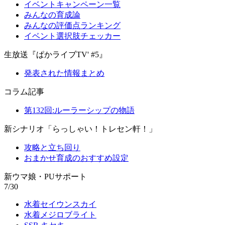
イベントキャンペーン一覧
みんなの育成論
みんなの評価点ランキング
イベント選択肢チェッカー
生放送『ぱかライブTV' #5』
発表された情報まとめ
コラム記事
第132回:ルーラーシップの物語
新シナリオ「らっしゃい！トレセン軒！」
攻略と立ち回り
おまかせ育成のおすすめ設定
新ウマ娘・PUサポート
7/30
水着セイウンスカイ
水着メジロブライト