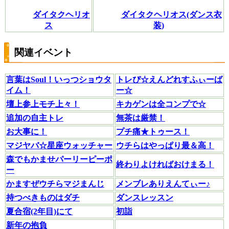
ダイタクヘリオ
ダイタクヘリオス(ダンス衣
ス
装)
関連イベント
言葉はSoul！いっつショウタ
トレぴ☆えんどれすふぃーば
イム！
ー☆
壇上参上モチ上々！
キカゲンは全コンプで☆
追加の自主トレ
無茶は厳禁！
お大事に！
プチ痛★トゥース！
マジヤバ☆星座ウォッチャー
ウチらはやっぱり最＆高！
森でもかませパーリーピーポ
終わりよければおけまる！
ー
かますぜウチらマジまんじ
メンブレありえんてぃー♪
持つべきものはダチ
ダンスレッスン
夏合宿(2年目)にて
初詣
新年の抱負