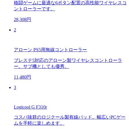
格闘ゲームに最適な6ボタン配置の高性能ワイヤレスコ
ントローラーです。
28,308円
2
アローン PS5用無線コントローラー
プレステ5対応のアローン製ワイヤレスコントローラ
ー。サブ機としても優秀。
11,480円
3
Logicool G F310r
コスパ抜群のロジクール製有線パッド。幅広いPCゲー
ムを手軽に楽しめます。