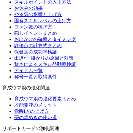
スキルポイントの入手方法
お休みの効果
やる気の影響と上げ方
固有スキルレベルの上げ方
ファン数の稼ぎ方
隠しイベントまとめ
お出かけの確率とタイミング
評価点の計算式まとめ
保健室の成功率検証
出遅れ･掛かりの原因と対策
賢さによるスキル発動率検証
アイテム一覧
称号一覧と取得条件
育成ウマ娘の強化関連
育成ウマ娘の強化要素まとめ
才能開花のメリット
覚醒LVの上げ方
夢の煌めきの使い道
サポートカードの強化関連