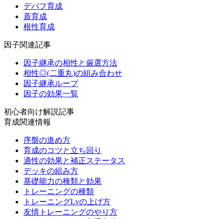
デバフ育成
蓋育成
根性育成
因子関連記事
因子継承の相性と厳選方法
相性◎(二重丸)の組み合わせ
因子継承ループ
因子の効果一覧
初心者向け解説記事
育成関連情報
序盤の進め方
育成のコツと立ち回り
適性の効果と補正ステータス
デッキの組み方
基礎能力の種類と効果
トレーニングの種類
トレーニングLvの上げ方
友情トレーニングのやり方