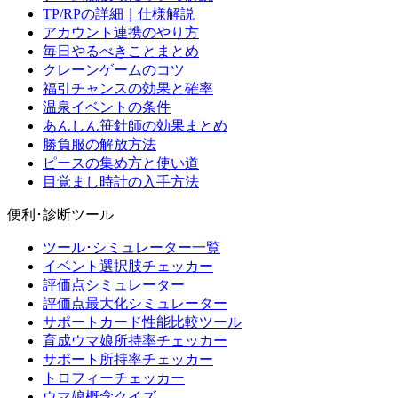
TP/RPの詳細｜仕様解説
アカウント連携のやり方
毎日やるべきことまとめ
クレーンゲームのコツ
福引チャンスの効果と確率
温泉イベントの条件
あんしん笹針師の効果まとめ
勝負服の解放方法
ピースの集め方と使い道
目覚まし時計の入手方法
便利･診断ツール
ツール･シミュレーター一覧
イベント選択肢チェッカー
評価点シミュレーター
評価点最大化シミュレーター
サポートカード性能比較ツール
育成ウマ娘所持率チェッカー
サポート所持率チェッカー
トロフィーチェッカー
ウマ娘概念クイズ