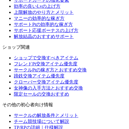
サポートカードの強化要素
効率の良いLvの上げ方
上限解放のやり方とメリット
マニーの効率的な稼ぎ方
サポートPtの効率的な稼ぎ方
サポート応援ボーナスの上げ方
解放結晶のおすすめサポート
ショップ関連
ショップで交換すべきアイテム
フレンドPt交換アイテム優先度
サークルPtの稼ぎ方とおすすめ交換
蹄鉄交換アイテム優先度
クローバー交換アイテム優先度
女神像の入手方法とおすすめ交換
限定セールの交換おすすめ
その他の初心者向け情報
サークルの解放条件とメリット
チーム競技場について解説
TP/RPの詳細｜仕様解説