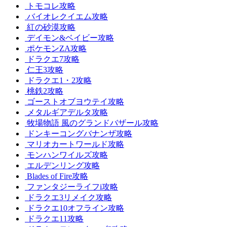
トモコレ攻略
バイオレクイエム攻略
紅の砂漠攻略
デイモン&ベイビー攻略
ポケモンZA攻略
ドラクエ7攻略
仁王3攻略
ドラクエ1・2攻略
桃鉄2攻略
ゴーストオブヨウテイ攻略
メタルギアデルタ攻略
牧場物語 風のグランドバザール攻略
ドンキーコングバナンザ攻略
マリオカートワールド攻略
モンハンワイルズ攻略
エルデンリング攻略
Blades of Fire攻略
ファンタジーライフi攻略
ドラクエ3リメイク攻略
ドラクエ10オフライン攻略
ドラクエ11攻略