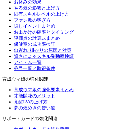
お休みの効果
やる気の影響と上げ方
固有スキルレベルの上げ方
ファン数の稼ぎ方
隠しイベントまとめ
お出かけの確率とタイミング
評価点の計算式まとめ
保健室の成功率検証
出遅れ･掛かりの原因と対策
賢さによるスキル発動率検証
アイテム一覧
称号一覧と取得条件
育成ウマ娘の強化関連
育成ウマ娘の強化要素まとめ
才能開花のメリット
覚醒LVの上げ方
夢の煌めきの使い道
サポートカードの強化関連