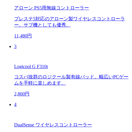
アローン PS5用無線コントローラー
プレステ5対応のアローン製ワイヤレスコントローラ
ー。サブ機としても優秀。
11,480円
3
Logicool G F310r
コスパ抜群のロジクール製有線パッド。幅広いPCゲー
ムを手軽に楽しめます。
2,860円
4
DualSense ワイヤレスコントローラー