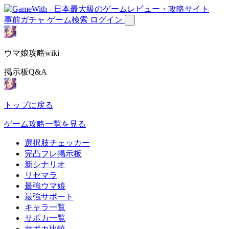
事前ガチャ
ゲーム検索
ログイン
ウマ娘攻略wiki
掲示板Q&A
トップに戻る
ゲーム攻略一覧を見る
選択肢チェッカー
完凸フレ掲示板
新シナリオ
リセマラ
最強ウマ娘
最強サポート
キャラ一覧
サポカ一覧
サポカ比較