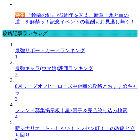
特集
『鈴蘭の剣』が2周年を迎え、新章「氷と血の
道」を解禁ッ！記念イベントの報酬もお見逃し無く！
攻略記事ランキング
最強サポートカードランキング
1
最強キャラ(ウマ娘)評価ランキング
2
8月リーグオブヒーローズ中距離の攻略とおすすめキャ
ラ
3
フレンド募集掲示板｜星3因子＆完凸絞り込み検索
4
新シナリオ「らっしゃい！トレセン軒！」の攻略と立
ち回り