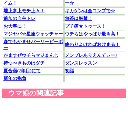
イム！
ー☆
壇上参上モチ上々！
キカゲンは全コンプで☆
追加の自主トレ
無茶は厳禁！
お大事に！
プチ痛★トゥース！
マジヤバ☆星座ウォッチャー
ウチらはやっぱり最＆高！
森でもかませパーリーピーポ
終わりよければおけまる！
ー
かますぜウチらマジまんじ
メンブレありえんてぃー♪
持つべきものはダチ
ダンスレッスン
夏合宿(2年目)にて
初詣
新年の抱負
ウマ娘の関連記事