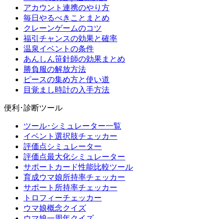
アカウント連携のやり方
毎日やるべきことまとめ
クレーンゲームのコツ
福引チャンスの効果と確率
温泉イベントの条件
あんしん笹針師の効果まとめ
勝負服の解放方法
ピースの集め方と使い道
目覚まし時計の入手方法
便利･診断ツール
ツール･シミュレーター一覧
イベント選択肢チェッカー
評価点シミュレーター
評価点最大化シミュレーター
サポートカード性能比較ツール
育成ウマ娘所持率チェッカー
サポート所持率チェッカー
トロフィーチェッカー
ウマ娘概念クイズ
ウマ娘一周年クイズ