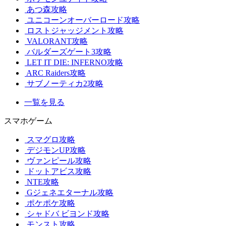
あつ森攻略
ユニコーンオーバーロード攻略
ロストジャッジメント攻略
VALORANT攻略
バルダーズゲート3攻略
LET IT DIE: INFERNO攻略
ARC Raiders攻略
サブノーティカ2攻略
一覧を見る
スマホゲーム
スマグロ攻略
デジモンUP攻略
ヴァンピール攻略
ドットアビス攻略
NTE攻略
Gジェネエターナル攻略
ポケポケ攻略
シャドバ ビヨンド攻略
モンスト攻略