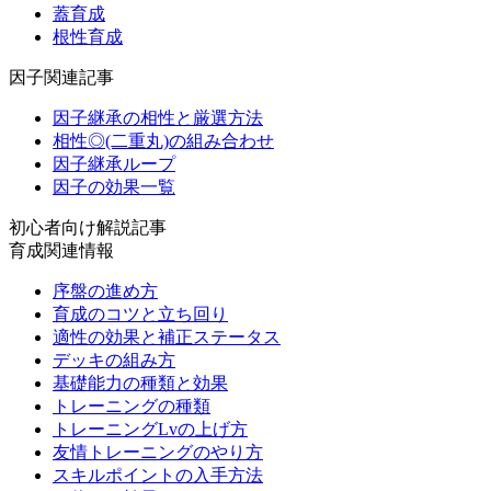
蓋育成
根性育成
因子関連記事
因子継承の相性と厳選方法
相性◎(二重丸)の組み合わせ
因子継承ループ
因子の効果一覧
初心者向け解説記事
育成関連情報
序盤の進め方
育成のコツと立ち回り
適性の効果と補正ステータス
デッキの組み方
基礎能力の種類と効果
トレーニングの種類
トレーニングLvの上げ方
友情トレーニングのやり方
スキルポイントの入手方法