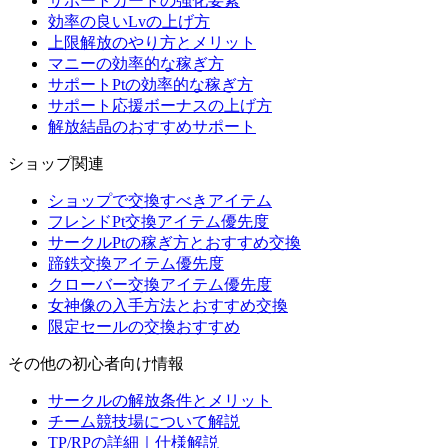
サポートカードの強化要素
効率の良いLvの上げ方
上限解放のやり方とメリット
マニーの効率的な稼ぎ方
サポートPtの効率的な稼ぎ方
サポート応援ボーナスの上げ方
解放結晶のおすすめサポート
ショップ関連
ショップで交換すべきアイテム
フレンドPt交換アイテム優先度
サークルPtの稼ぎ方とおすすめ交換
蹄鉄交換アイテム優先度
クローバー交換アイテム優先度
女神像の入手方法とおすすめ交換
限定セールの交換おすすめ
その他の初心者向け情報
サークルの解放条件とメリット
チーム競技場について解説
TP/RPの詳細｜仕様解説