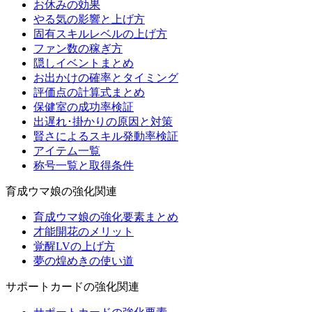
お休みの効果
やる気の影響と上げ方
固有スキルレベルの上げ方
ファン数の稼ぎ方
隠しイベントまとめ
お出かけの確率とタイミング
評価点の計算式まとめ
保健室の成功率検証
出遅れ･掛かりの原因と対策
賢さによるスキル発動率検証
アイテム一覧
称号一覧と取得条件
育成ウマ娘の強化関連
育成ウマ娘の強化要素まとめ
才能開花のメリット
覚醒LVの上げ方
夢の煌めきの使い道
サポートカードの強化関連