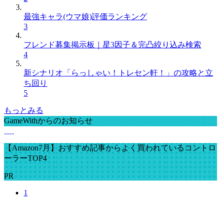
最強キャラ(ウマ娘)評価ランキング
3
フレンド募集掲示板｜星3因子＆完凸絞り込み検索
4
新シナリオ「らっしゃい！トレセン軒！」の攻略と立
ち回り
5
もっとみる
GameWithからのお知らせ
【Amazon7月】おすすめ記事からよく買われているコントロ
ーラーTOP4
PR
1