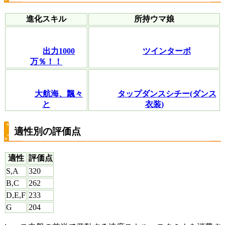
進化スキル
所持ウマ娘
出力1000
ツインターボ
万％！！
大航海、飄々
タップダンスシチー(ダンス
と
衣装)
適性別の評価点
適性
評価点
S,A
320
B,C
262
D,E,F
233
G
204