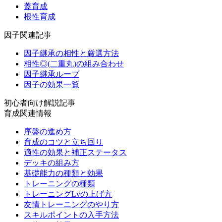
蓋育成
根性育成
因子関連記事
因子継承の相性と厳選方法
相性◎(二重丸)の組み合わせ
因子継承ループ
因子の効果一覧
初心者向け解説記事
育成関連情報
序盤の進め方
育成のコツと立ち回り
適性の効果と補正ステータス
デッキの組み方
基礎能力の種類と効果
トレーニングの種類
トレーニングLvの上げ方
友情トレーニングのやり方
スキルポイントの入手方法