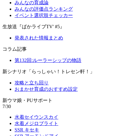
みんなの育成論
みんなの評価点ランキング
イベント選択肢チェッカー
生放送『ぱかライブTV' #5』
発表された情報まとめ
コラム記事
第132回:ルーラーシップの物語
新シナリオ「らっしゃい！トレセン軒！」
攻略と立ち回り
おまかせ育成のおすすめ設定
新ウマ娘・PUサポート
7/30
水着セイウンスカイ
水着メジロブライト
SSR キセキ