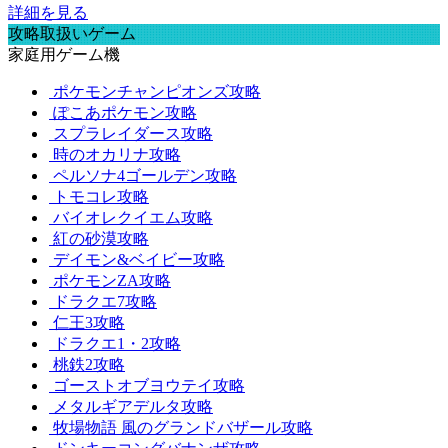
詳細を見る
攻略取扱いゲーム
家庭用ゲーム機
ポケモンチャンピオンズ攻略
ぽこあポケモン攻略
スプラレイダース攻略
時のオカリナ攻略
ペルソナ4ゴールデン攻略
トモコレ攻略
バイオレクイエム攻略
紅の砂漠攻略
デイモン&ベイビー攻略
ポケモンZA攻略
ドラクエ7攻略
仁王3攻略
ドラクエ1・2攻略
桃鉄2攻略
ゴーストオブヨウテイ攻略
メタルギアデルタ攻略
牧場物語 風のグランドバザール攻略