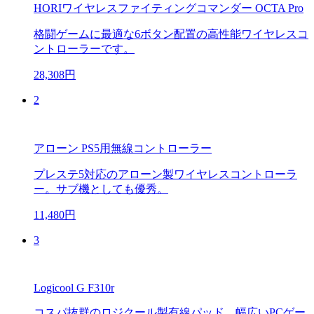
HORIワイヤレスファイティングコマンダー OCTA Pro
格闘ゲームに最適な6ボタン配置の高性能ワイヤレスコ
ントローラーです。
28,308円
2
アローン PS5用無線コントローラー
プレステ5対応のアローン製ワイヤレスコントローラ
ー。サブ機としても優秀。
11,480円
3
Logicool G F310r
コスパ抜群のロジクール製有線パッド。幅広いPCゲー