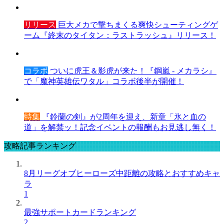
リリース
巨大メカで撃ちまくる爽快シューティングゲ
ーム『終末のタイタン：ラストラッシュ』リリース！
コラボ
ついに虎王＆影虎が来た！『鋼嵐 - メカラシ』
で「魔神英雄伝ワタル」コラボ後半が開催！
特集
『鈴蘭の剣』が2周年を迎え、新章「氷と血の
道」を解禁ッ！記念イベントの報酬もお見逃し無く！
攻略記事ランキング
8月リーグオブヒーローズ中距離の攻略とおすすめキャ
ラ
1
最強サポートカードランキング
2