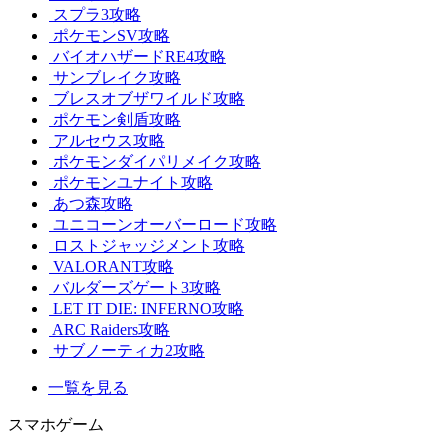
スプラ3攻略
ポケモンSV攻略
バイオハザードRE4攻略
サンブレイク攻略
ブレスオブザワイルド攻略
ポケモン剣盾攻略
アルセウス攻略
ポケモンダイパリメイク攻略
ポケモンユナイト攻略
あつ森攻略
ユニコーンオーバーロード攻略
ロストジャッジメント攻略
VALORANT攻略
バルダーズゲート3攻略
LET IT DIE: INFERNO攻略
ARC Raiders攻略
サブノーティカ2攻略
一覧を見る
スマホゲーム