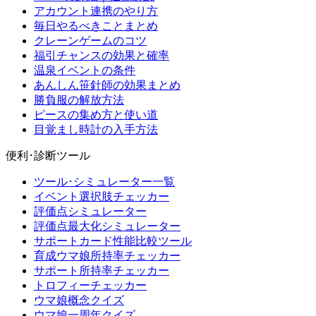
アカウント連携のやり方
毎日やるべきことまとめ
クレーンゲームのコツ
福引チャンスの効果と確率
温泉イベントの条件
あんしん笹針師の効果まとめ
勝負服の解放方法
ピースの集め方と使い道
目覚まし時計の入手方法
便利･診断ツール
ツール･シミュレーター一覧
イベント選択肢チェッカー
評価点シミュレーター
評価点最大化シミュレーター
サポートカード性能比較ツール
育成ウマ娘所持率チェッカー
サポート所持率チェッカー
トロフィーチェッカー
ウマ娘概念クイズ
ウマ娘一周年クイズ