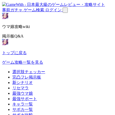
事前ガチャ
ゲーム検索
ログイン
ウマ娘攻略wiki
掲示板Q&A
トップに戻る
ゲーム攻略一覧を見る
選択肢チェッカー
完凸フレ掲示板
新シナリオ
リセマラ
最強ウマ娘
最強サポート
キャラ一覧
サポカ一覧
サポカ比較