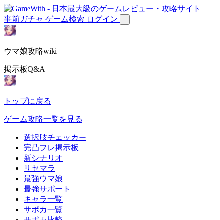
事前ガチャ
ゲーム検索
ログイン
ウマ娘攻略wiki
掲示板Q&A
トップに戻る
ゲーム攻略一覧を見る
選択肢チェッカー
完凸フレ掲示板
新シナリオ
リセマラ
最強ウマ娘
最強サポート
キャラ一覧
サポカ一覧
サポカ比較