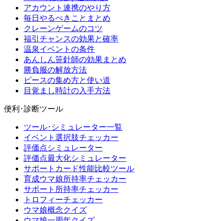
アカウント連携のやり方
毎日やるべきことまとめ
クレーンゲームのコツ
福引チャンスの効果と確率
温泉イベントの条件
あんしん笹針師の効果まとめ
勝負服の解放方法
ピースの集め方と使い道
目覚まし時計の入手方法
便利･診断ツール
ツール･シミュレーター一覧
イベント選択肢チェッカー
評価点シミュレーター
評価点最大化シミュレーター
サポートカード性能比較ツール
育成ウマ娘所持率チェッカー
サポート所持率チェッカー
トロフィーチェッカー
ウマ娘概念クイズ
ウマ娘一周年クイズ