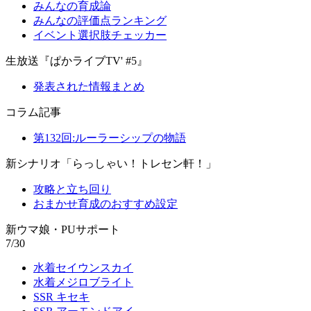
みんなの育成論
みんなの評価点ランキング
イベント選択肢チェッカー
生放送『ぱかライブTV' #5』
発表された情報まとめ
コラム記事
第132回:ルーラーシップの物語
新シナリオ「らっしゃい！トレセン軒！」
攻略と立ち回り
おまかせ育成のおすすめ設定
新ウマ娘・PUサポート
7/30
水着セイウンスカイ
水着メジロブライト
SSR キセキ