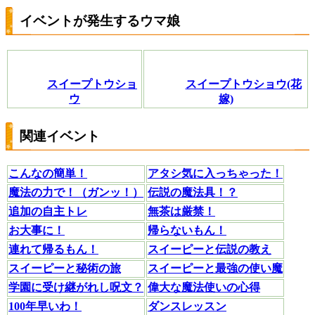
イベントが発生するウマ娘
スイープトウショ
スイープトウショウ(花
ウ
嫁)
関連イベント
こんなの簡単！
アタシ気に入っちゃった！
魔法の力で！（ガンッ！）
伝説の魔法具！？
追加の自主トレ
無茶は厳禁！
お大事に！
帰らないもん！
連れて帰るもん！
スイーピーと伝説の教え
スイーピーと秘術の旅
スイーピーと最強の使い魔
学園に受け継がれし呪文？
偉大な魔法使いの心得
100年早いわ！
ダンスレッスン