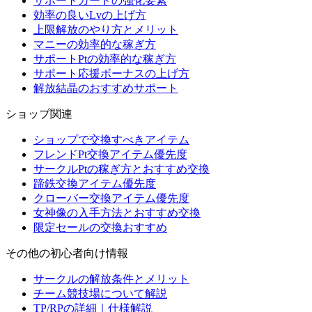
サポートカードの強化要素
効率の良いLvの上げ方
上限解放のやり方とメリット
マニーの効率的な稼ぎ方
サポートPtの効率的な稼ぎ方
サポート応援ボーナスの上げ方
解放結晶のおすすめサポート
ショップ関連
ショップで交換すべきアイテム
フレンドPt交換アイテム優先度
サークルPtの稼ぎ方とおすすめ交換
蹄鉄交換アイテム優先度
クローバー交換アイテム優先度
女神像の入手方法とおすすめ交換
限定セールの交換おすすめ
その他の初心者向け情報
サークルの解放条件とメリット
チーム競技場について解説
TP/RPの詳細｜仕様解説