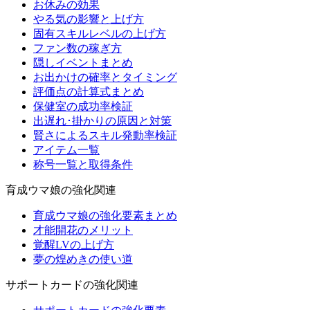
お休みの効果
やる気の影響と上げ方
固有スキルレベルの上げ方
ファン数の稼ぎ方
隠しイベントまとめ
お出かけの確率とタイミング
評価点の計算式まとめ
保健室の成功率検証
出遅れ･掛かりの原因と対策
賢さによるスキル発動率検証
アイテム一覧
称号一覧と取得条件
育成ウマ娘の強化関連
育成ウマ娘の強化要素まとめ
才能開花のメリット
覚醒LVの上げ方
夢の煌めきの使い道
サポートカードの強化関連