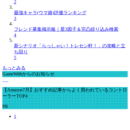
2
最強キャラ(ウマ娘)評価ランキング
3
フレンド募集掲示板｜星3因子＆完凸絞り込み検索
4
新シナリオ「らっしゃい！トレセン軒！」の攻略と立
ち回り
5
もっとみる
GameWithからのお知らせ
【Amazon7月】おすすめ記事からよく買われているコントロ
ーラーTOP4
PR
1