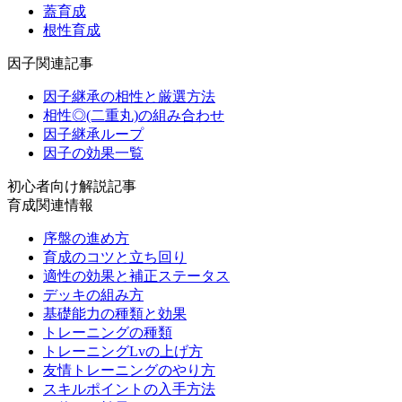
蓋育成
根性育成
因子関連記事
因子継承の相性と厳選方法
相性◎(二重丸)の組み合わせ
因子継承ループ
因子の効果一覧
初心者向け解説記事
育成関連情報
序盤の進め方
育成のコツと立ち回り
適性の効果と補正ステータス
デッキの組み方
基礎能力の種類と効果
トレーニングの種類
トレーニングLvの上げ方
友情トレーニングのやり方
スキルポイントの入手方法