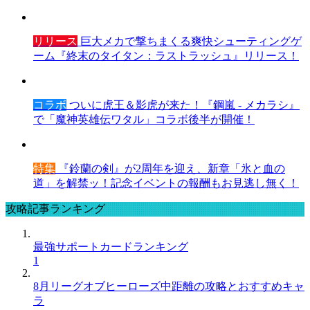
リリース
巨大メカで撃ちまくる爽快シューティングゲ
ーム『終末のタイタン：ラストラッシュ』リリース！
コラボ
ついに虎王＆影虎が来た！『鋼嵐 - メカラシ』
で「魔神英雄伝ワタル」コラボ後半が開催！
特集
『鈴蘭の剣』が2周年を迎え、新章「氷と血の
道」を解禁ッ！記念イベントの報酬もお見逃し無く！
攻略記事ランキング
最強サポートカードランキング
1
8月リーグオブヒーローズ中距離の攻略とおすすめキャ
ラ