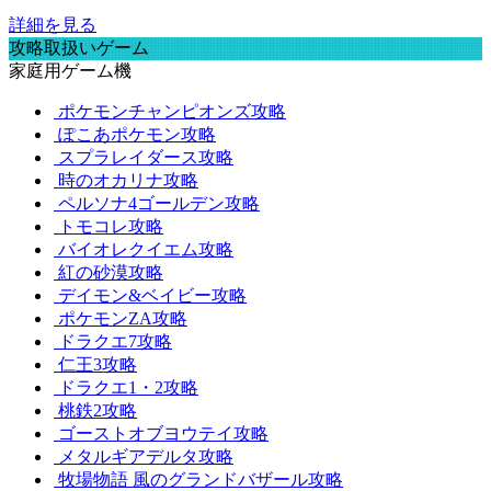
詳細を見る
攻略取扱いゲーム
家庭用ゲーム機
ポケモンチャンピオンズ攻略
ぽこあポケモン攻略
スプラレイダース攻略
時のオカリナ攻略
ペルソナ4ゴールデン攻略
トモコレ攻略
バイオレクイエム攻略
紅の砂漠攻略
デイモン&ベイビー攻略
ポケモンZA攻略
ドラクエ7攻略
仁王3攻略
ドラクエ1・2攻略
桃鉄2攻略
ゴーストオブヨウテイ攻略
メタルギアデルタ攻略
牧場物語 風のグランドバザール攻略