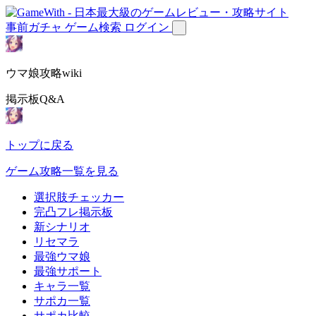
事前ガチャ
ゲーム検索
ログイン
ウマ娘攻略wiki
掲示板Q&A
トップに戻る
ゲーム攻略一覧を見る
選択肢チェッカー
完凸フレ掲示板
新シナリオ
リセマラ
最強ウマ娘
最強サポート
キャラ一覧
サポカ一覧
サポカ比較