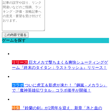
ゲームを探す
リリース
巨大メカで撃ちまくる爽快シューティングゲ
ーム『終末のタイタン：ラストラッシュ』リリース！
コラボ
ついに虎王＆影虎が来た！『鋼嵐 - メカラシ』
で「魔神英雄伝ワタル」コラボ後半が開催！
特集
『鈴蘭の剣』が2周年を迎え、新章「氷と血の