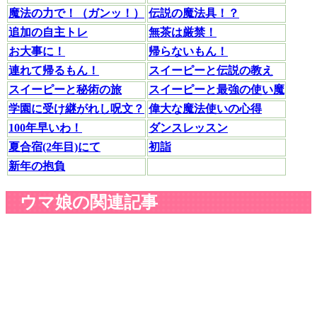
魔法の力で！（ガンッ！）
伝説の魔法具！？
追加の自主トレ
無茶は厳禁！
お大事に！
帰らないもん！
連れて帰るもん！
スイーピーと伝説の教え
スイーピーと秘術の旅
スイーピーと最強の使い魔
学園に受け継がれし呪文？
偉大な魔法使いの心得
100年早いわ！
ダンスレッスン
夏合宿(2年目)にて
初詣
新年の抱負
ウマ娘の関連記事