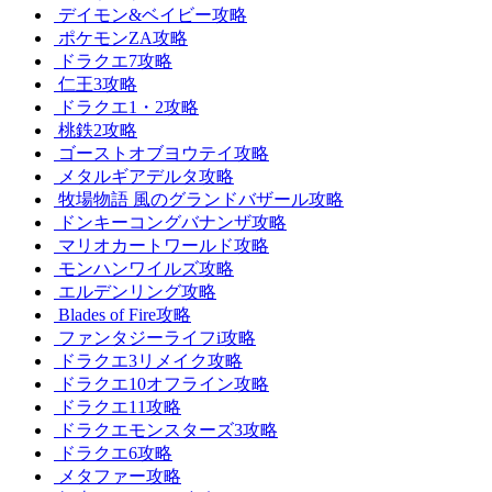
デイモン&ベイビー攻略
ポケモンZA攻略
ドラクエ7攻略
仁王3攻略
ドラクエ1・2攻略
桃鉄2攻略
ゴーストオブヨウテイ攻略
メタルギアデルタ攻略
牧場物語 風のグランドバザール攻略
ドンキーコングバナンザ攻略
マリオカートワールド攻略
モンハンワイルズ攻略
エルデンリング攻略
Blades of Fire攻略
ファンタジーライフi攻略
ドラクエ3リメイク攻略
ドラクエ10オフライン攻略
ドラクエ11攻略
ドラクエモンスターズ3攻略
ドラクエ6攻略
メタファー攻略