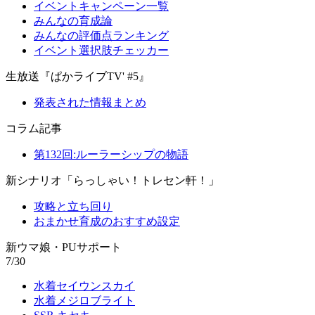
イベントキャンペーン一覧
みんなの育成論
みんなの評価点ランキング
イベント選択肢チェッカー
生放送『ぱかライブTV' #5』
発表された情報まとめ
コラム記事
第132回:ルーラーシップの物語
新シナリオ「らっしゃい！トレセン軒！」
攻略と立ち回り
おまかせ育成のおすすめ設定
新ウマ娘・PUサポート
7/30
水着セイウンスカイ
水着メジロブライト