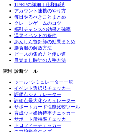
TP/RPの詳細｜仕様解説
アカウント連携のやり方
毎日やるべきことまとめ
クレーンゲームのコツ
福引チャンスの効果と確率
温泉イベントの条件
あんしん笹針師の効果まとめ
勝負服の解放方法
ピースの集め方と使い道
目覚まし時計の入手方法
便利･診断ツール
ツール･シミュレーター一覧
イベント選択肢チェッカー
評価点シミュレーター
評価点最大化シミュレーター
サポートカード性能比較ツール
育成ウマ娘所持率チェッカー
サポート所持率チェッカー
トロフィーチェッカー
ウマ娘概念クイズ