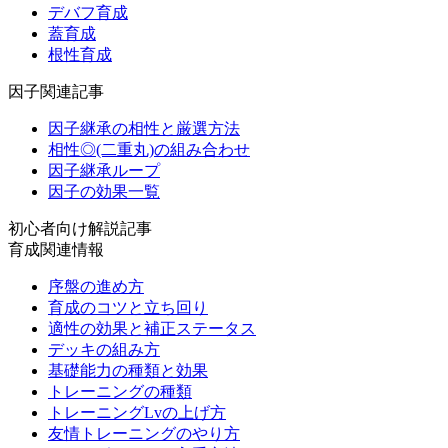
デバフ育成
蓋育成
根性育成
因子関連記事
因子継承の相性と厳選方法
相性◎(二重丸)の組み合わせ
因子継承ループ
因子の効果一覧
初心者向け解説記事
育成関連情報
序盤の進め方
育成のコツと立ち回り
適性の効果と補正ステータス
デッキの組み方
基礎能力の種類と効果
トレーニングの種類
トレーニングLvの上げ方
友情トレーニングのやり方