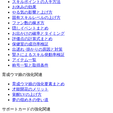
スキルポイントの入手方法
お休みの効果
やる気の影響と上げ方
固有スキルレベルの上げ方
ファン数の稼ぎ方
隠しイベントまとめ
お出かけの確率とタイミング
評価点の計算式まとめ
保健室の成功率検証
出遅れ･掛かりの原因と対策
賢さによるスキル発動率検証
アイテム一覧
称号一覧と取得条件
育成ウマ娘の強化関連
育成ウマ娘の強化要素まとめ
才能開花のメリット
覚醒LVの上げ方
夢の煌めきの使い道
サポートカードの強化関連