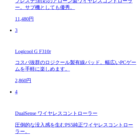
プレステ5対応のアローン製ワイヤレスコントローラ
ー。サブ機としても優秀。
11,480円
3
Logicool G F310r
コスパ抜群のロジクール製有線パッド。幅広いPCゲー
ムを手軽に楽しめます。
2,860円
4
DualSense ワイヤレスコントローラー
圧倒的な没入感を生むPS5純正ワイヤレスコントロー
ラー。