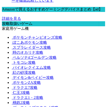
ーを徹底比較しています
Amazonで買えるおすすめゲーミングデバイスまとめ【ad】
詳細を見る
攻略取扱いゲーム
家庭用ゲーム機
ポケモンチャンピオンズ攻略
ぽこあポケモン攻略
スプラレイダース攻略
時のオカリナ攻略
ペルソナ4ゴールデン攻略
トモコレ攻略
バイオレクイエム攻略
紅の砂漠攻略
デイモン&ベイビー攻略
ポケモンZA攻略
ドラクエ7攻略
仁王3攻略
ドラクエ1・2攻略
桃鉄2攻略