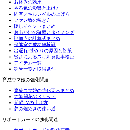
お休みの効果
やる気の影響と上げ方
固有スキルレベルの上げ方
ファン数の稼ぎ方
隠しイベントまとめ
お出かけの確率とタイミング
評価点の計算式まとめ
保健室の成功率検証
出遅れ･掛かりの原因と対策
賢さによるスキル発動率検証
アイテム一覧
称号一覧と取得条件
育成ウマ娘の強化関連
育成ウマ娘の強化要素まとめ
才能開花のメリット
覚醒LVの上げ方
夢の煌めきの使い道
サポートカードの強化関連