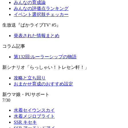
みんなの育成論
みんなの評価点ランキング
イベント選択肢チェッカー
生放送『ぱかライブTV' #5』
発表された情報まとめ
コラム記事
第132回:ルーラーシップの物語
新シナリオ「らっしゃい！トレセン軒！」
攻略と立ち回り
おまかせ育成のおすすめ設定
新ウマ娘・PUサポート
7/30
水着セイウンスカイ
水着メジロブライト
SSR キセキ