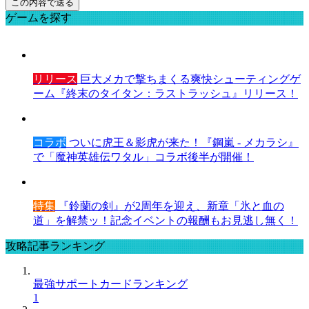
ゲームを探す
リリース
巨大メカで撃ちまくる爽快シューティングゲ
ーム『終末のタイタン：ラストラッシュ』リリース！
コラボ
ついに虎王＆影虎が来た！『鋼嵐 - メカラシ』
で「魔神英雄伝ワタル」コラボ後半が開催！
特集
『鈴蘭の剣』が2周年を迎え、新章「氷と血の
道」を解禁ッ！記念イベントの報酬もお見逃し無く！
攻略記事ランキング
最強サポートカードランキング
1