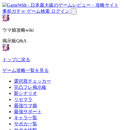
事前ガチャ
ゲーム検索
ログイン
ウマ娘攻略wiki
掲示板Q&A
トップに戻る
ゲーム攻略一覧を見る
選択肢チェッカー
完凸フレ掲示板
新シナリオ
リセマラ
最強ウマ娘
最強サポート
キャラ一覧
サポカ一覧
サポカ比較