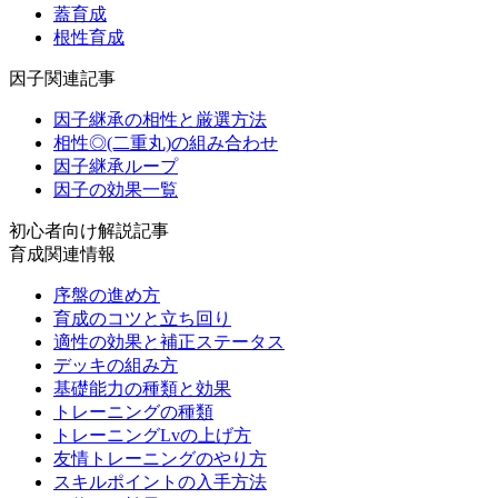
蓋育成
根性育成
因子関連記事
因子継承の相性と厳選方法
相性◎(二重丸)の組み合わせ
因子継承ループ
因子の効果一覧
初心者向け解説記事
育成関連情報
序盤の進め方
育成のコツと立ち回り
適性の効果と補正ステータス
デッキの組み方
基礎能力の種類と効果
トレーニングの種類
トレーニングLvの上げ方
友情トレーニングのやり方
スキルポイントの入手方法