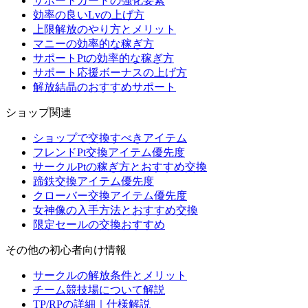
サポートカードの強化要素
効率の良いLvの上げ方
上限解放のやり方とメリット
マニーの効率的な稼ぎ方
サポートPtの効率的な稼ぎ方
サポート応援ボーナスの上げ方
解放結晶のおすすめサポート
ショップ関連
ショップで交換すべきアイテム
フレンドPt交換アイテム優先度
サークルPtの稼ぎ方とおすすめ交換
蹄鉄交換アイテム優先度
クローバー交換アイテム優先度
女神像の入手方法とおすすめ交換
限定セールの交換おすすめ
その他の初心者向け情報
サークルの解放条件とメリット
チーム競技場について解説
TP/RPの詳細｜仕様解説