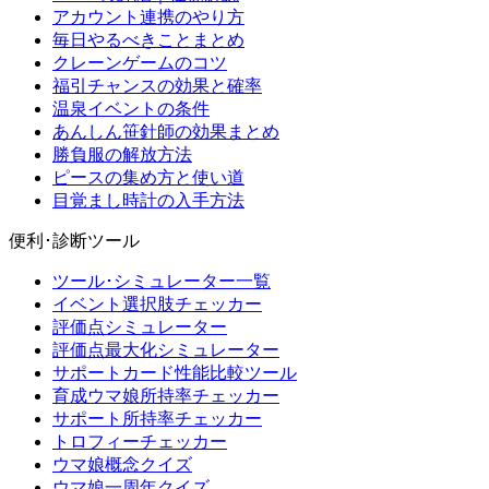
アカウント連携のやり方
毎日やるべきことまとめ
クレーンゲームのコツ
福引チャンスの効果と確率
温泉イベントの条件
あんしん笹針師の効果まとめ
勝負服の解放方法
ピースの集め方と使い道
目覚まし時計の入手方法
便利･診断ツール
ツール･シミュレーター一覧
イベント選択肢チェッカー
評価点シミュレーター
評価点最大化シミュレーター
サポートカード性能比較ツール
育成ウマ娘所持率チェッカー
サポート所持率チェッカー
トロフィーチェッカー
ウマ娘概念クイズ
ウマ娘一周年クイズ