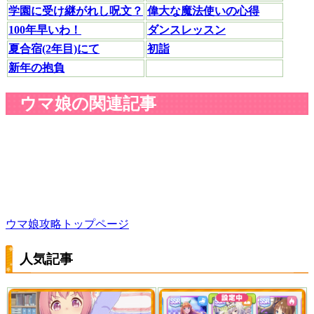
学園に受け継がれし呪文？
偉大な魔法使いの心得
100年早いわ！
ダンスレッスン
夏合宿(2年目)にて
初詣
新年の抱負
ウマ娘の関連記事
ウマ娘攻略トップページ
人気記事