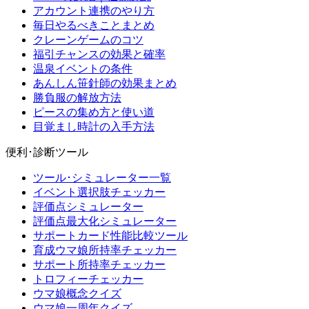
アカウント連携のやり方
毎日やるべきことまとめ
クレーンゲームのコツ
福引チャンスの効果と確率
温泉イベントの条件
あんしん笹針師の効果まとめ
勝負服の解放方法
ピースの集め方と使い道
目覚まし時計の入手方法
便利･診断ツール
ツール･シミュレーター一覧
イベント選択肢チェッカー
評価点シミュレーター
評価点最大化シミュレーター
サポートカード性能比較ツール
育成ウマ娘所持率チェッカー
サポート所持率チェッカー
トロフィーチェッカー
ウマ娘概念クイズ
ウマ娘一周年クイズ