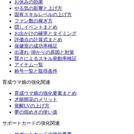
お休みの効果
やる気の影響と上げ方
固有スキルレベルの上げ方
ファン数の稼ぎ方
隠しイベントまとめ
お出かけの確率とタイミング
評価点の計算式まとめ
保健室の成功率検証
出遅れ･掛かりの原因と対策
賢さによるスキル発動率検証
アイテム一覧
称号一覧と取得条件
育成ウマ娘の強化関連
育成ウマ娘の強化要素まとめ
才能開花のメリット
覚醒LVの上げ方
夢の煌めきの使い道
サポートカードの強化関連