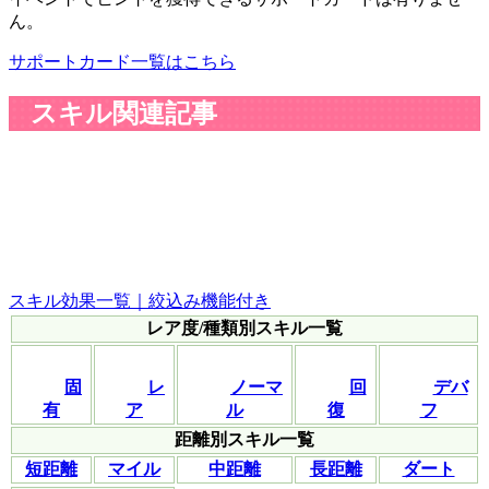
ん。
サポートカード一覧はこちら
スキル関連記事
スキル効果一覧｜絞込み機能付き
レア度/種類別スキル一覧
固
レ
ノーマ
回
デバ
有
ア
ル
復
フ
距離別スキル一覧
短距離
マイル
中距離
長距離
ダート