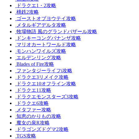
ドラクエ1・2攻略
桃鉄2攻略
ゴーストオブヨウテイ攻略
メタルギアデルタ攻略
牧場物語 風のグランドバザール攻略
ドンキーコングバナンザ攻略
マリオカートワールド攻略
モンハンワイルズ攻略
エルデンリング攻略
Blades of Fire攻略
ファンタジーライフi攻略
ドラクエ3リメイク攻略
ドラクエ10オフライン攻略
ドラクエ11攻略
ドラクエモンスターズ3攻略
ドラクエ6攻略
メタファー攻略
知恵のかりもの攻略
魔女の泉R攻略
ドラゴンズドグマ2攻略
TGS攻略