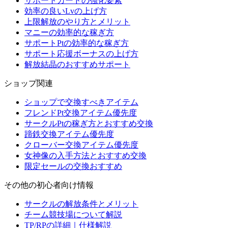
サポートカードの強化要素
効率の良いLvの上げ方
上限解放のやり方とメリット
マニーの効率的な稼ぎ方
サポートPtの効率的な稼ぎ方
サポート応援ボーナスの上げ方
解放結晶のおすすめサポート
ショップ関連
ショップで交換すべきアイテム
フレンドPt交換アイテム優先度
サークルPtの稼ぎ方とおすすめ交換
蹄鉄交換アイテム優先度
クローバー交換アイテム優先度
女神像の入手方法とおすすめ交換
限定セールの交換おすすめ
その他の初心者向け情報
サークルの解放条件とメリット
チーム競技場について解説
TP/RPの詳細｜仕様解説