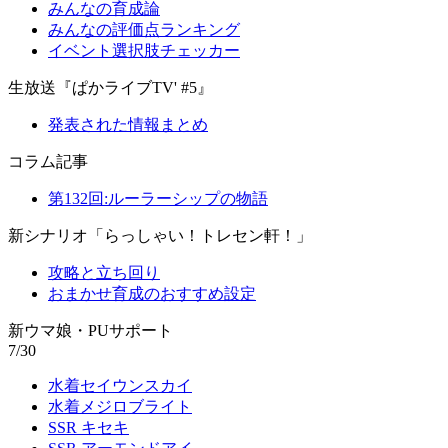
みんなの育成論
みんなの評価点ランキング
イベント選択肢チェッカー
生放送『ぱかライブTV' #5』
発表された情報まとめ
コラム記事
第132回:ルーラーシップの物語
新シナリオ「らっしゃい！トレセン軒！」
攻略と立ち回り
おまかせ育成のおすすめ設定
新ウマ娘・PUサポート
7/30
水着セイウンスカイ
水着メジロブライト
SSR キセキ