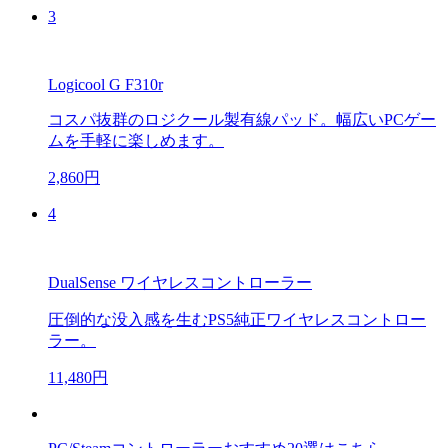
3
Logicool G F310r
コスパ抜群のロジクール製有線パッド。幅広いPCゲー
ムを手軽に楽しめます。
2,860円
4
DualSense ワイヤレスコントローラー
圧倒的な没入感を生むPS5純正ワイヤレスコントロー
ラー。
11,480円