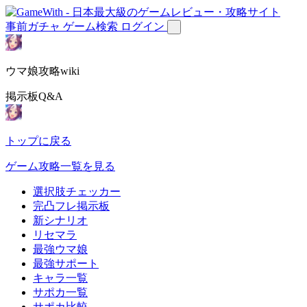
事前ガチャ
ゲーム検索
ログイン
ウマ娘攻略wiki
掲示板Q&A
トップに戻る
ゲーム攻略一覧を見る
選択肢チェッカー
完凸フレ掲示板
新シナリオ
リセマラ
最強ウマ娘
最強サポート
キャラ一覧
サポカ一覧
サポカ比較