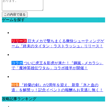
ゲームを探す
リリース
巨大メカで撃ちまくる爽快シューティングゲ
ーム『終末のタイタン：ラストラッシュ』リリース！
コラボ
ついに虎王＆影虎が来た！『鋼嵐 - メカラシ』
で「魔神英雄伝ワタル」コラボ後半が開催！
特集
『鈴蘭の剣』が2周年を迎え、新章「氷と血の
道」を解禁ッ！記念イベントの報酬もお見逃し無く！
攻略記事ランキング