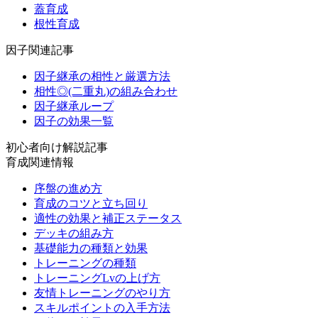
蓋育成
根性育成
因子関連記事
因子継承の相性と厳選方法
相性◎(二重丸)の組み合わせ
因子継承ループ
因子の効果一覧
初心者向け解説記事
育成関連情報
序盤の進め方
育成のコツと立ち回り
適性の効果と補正ステータス
デッキの組み方
基礎能力の種類と効果
トレーニングの種類
トレーニングLvの上げ方
友情トレーニングのやり方
スキルポイントの入手方法