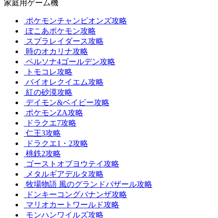
家庭用ゲーム機
ポケモンチャンピオンズ攻略
ぽこあポケモン攻略
スプラレイダース攻略
時のオカリナ攻略
ペルソナ4ゴールデン攻略
トモコレ攻略
バイオレクイエム攻略
紅の砂漠攻略
デイモン&ベイビー攻略
ポケモンZA攻略
ドラクエ7攻略
仁王3攻略
ドラクエ1・2攻略
桃鉄2攻略
ゴーストオブヨウテイ攻略
メタルギアデルタ攻略
牧場物語 風のグランドバザール攻略
ドンキーコングバナンザ攻略
マリオカートワールド攻略
モンハンワイルズ攻略