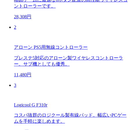
ントローラーです。
28,308円
2
アローン PS5用無線コントローラー
プレステ5対応のアローン製ワイヤレスコントローラ
ー。サブ機としても優秀。
11,480円
3
Logicool G F310r
コスパ抜群のロジクール製有線パッド。幅広いPCゲー
ムを手軽に楽しめます。