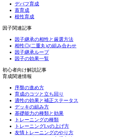
デバフ育成
蓋育成
根性育成
因子関連記事
因子継承の相性と厳選方法
相性◎(二重丸)の組み合わせ
因子継承ループ
因子の効果一覧
初心者向け解説記事
育成関連情報
序盤の進め方
育成のコツと立ち回り
適性の効果と補正ステータス
デッキの組み方
基礎能力の種類と効果
トレーニングの種類
トレーニングLvの上げ方
友情トレーニングのやり方