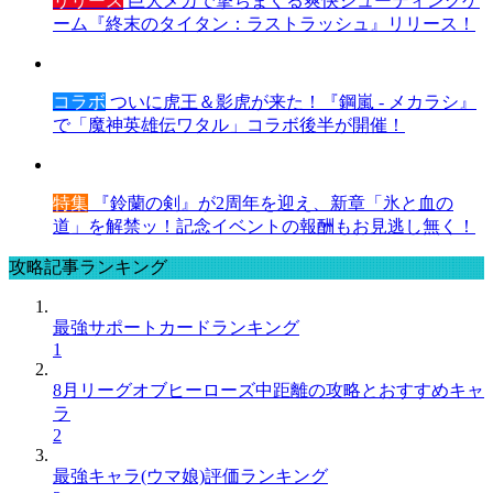
リリース
巨大メカで撃ちまくる爽快シューティングゲ
ーム『終末のタイタン：ラストラッシュ』リリース！
コラボ
ついに虎王＆影虎が来た！『鋼嵐 - メカラシ』
で「魔神英雄伝ワタル」コラボ後半が開催！
特集
『鈴蘭の剣』が2周年を迎え、新章「氷と血の
道」を解禁ッ！記念イベントの報酬もお見逃し無く！
攻略記事ランキング
最強サポートカードランキング
1
8月リーグオブヒーローズ中距離の攻略とおすすめキャ
ラ
2
最強キャラ(ウマ娘)評価ランキング