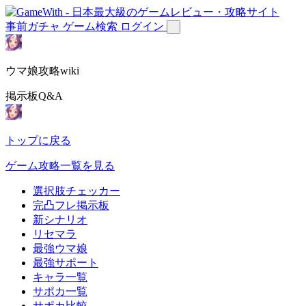
事前ガチャ
ゲーム検索
ログイン
ウマ娘攻略wiki
掲示板Q&A
トップに戻る
ゲーム攻略一覧を見る
選択肢チェッカー
完凸フレ掲示板
新シナリオ
リセマラ
最強ウマ娘
最強サポート
キャラ一覧
サポカ一覧
サポカ比較