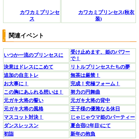
カワカミプリンセ
カワカミプリンセス(秋衣
ス
装)
関連イベント
受け止めます、姫のパワー
いつか一流のプリンセスに
で！
決意はドレスにこめて
リトルプリンセスたちの夢
追加の自主トレ
無茶は厳禁！
お大事に！
完成！究極フォーム！
この胸にあふれる想いは！
努力の円舞曲
元ガキ大将の誓い
元ガキ大将の背中
元ガキ大将の風格
王子様の優雅なる休日
マスコット対決！
じゃじゃウマ姫のパーティー
ダンスレッスン
夏合宿(2年目)にて
初詣
新年の抱負