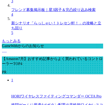
3
フレンド募集掲示板｜星3因子＆完凸絞り込み検索
4
新シナリオ「らっしゃい！トレセン軒！」の攻略と立
ち回り
5
もっとみる
GameWithからのお知らせ
【Amazon7月】おすすめ記事からよく買われているコントロ
ーラーTOP4
PR
1
HORIワイヤレスファイティングコマンダー OCTA Pro
格闘ゲームに最適な6ボタン配置の高性能ワイヤレスコ