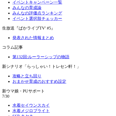
イベントキャンペーン一覧
みんなの育成論
みんなの評価点ランキング
イベント選択肢チェッカー
生放送『ぱかライブTV' #5』
発表された情報まとめ
コラム記事
第132回:ルーラーシップの物語
新シナリオ「らっしゃい！トレセン軒！」
攻略と立ち回り
おまかせ育成のおすすめ設定
新ウマ娘・PUサポート
7/30
水着セイウンスカイ
水着メジロブライト