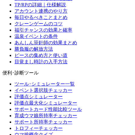
TP/RPの詳細｜仕様解説
アカウント連携のやり方
毎日やるべきことまとめ
クレーンゲームのコツ
福引チャンスの効果と確率
温泉イベントの条件
あんしん笹針師の効果まとめ
勝負服の解放方法
ピースの集め方と使い道
目覚まし時計の入手方法
便利･診断ツール
ツール･シミュレーター一覧
イベント選択肢チェッカー
評価点シミュレーター
評価点最大化シミュレーター
サポートカード性能比較ツール
育成ウマ娘所持率チェッカー
サポート所持率チェッカー
トロフィーチェッカー
ウマ娘概念クイズ