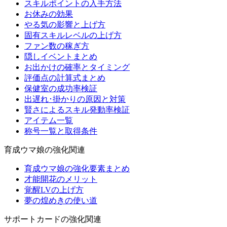
スキルポイントの入手方法
お休みの効果
やる気の影響と上げ方
固有スキルレベルの上げ方
ファン数の稼ぎ方
隠しイベントまとめ
お出かけの確率とタイミング
評価点の計算式まとめ
保健室の成功率検証
出遅れ･掛かりの原因と対策
賢さによるスキル発動率検証
アイテム一覧
称号一覧と取得条件
育成ウマ娘の強化関連
育成ウマ娘の強化要素まとめ
才能開花のメリット
覚醒LVの上げ方
夢の煌めきの使い道
サポートカードの強化関連