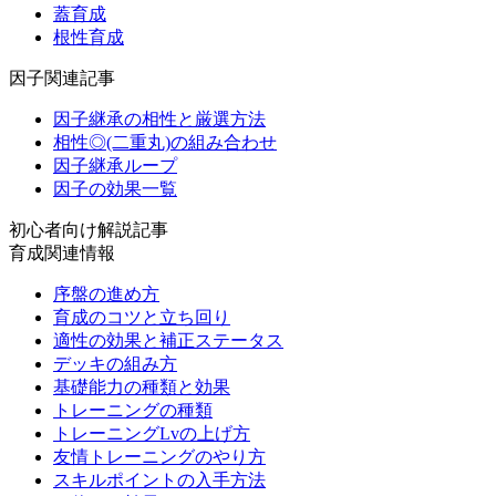
蓋育成
根性育成
因子関連記事
因子継承の相性と厳選方法
相性◎(二重丸)の組み合わせ
因子継承ループ
因子の効果一覧
初心者向け解説記事
育成関連情報
序盤の進め方
育成のコツと立ち回り
適性の効果と補正ステータス
デッキの組み方
基礎能力の種類と効果
トレーニングの種類
トレーニングLvの上げ方
友情トレーニングのやり方
スキルポイントの入手方法