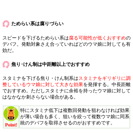
ためらい系は腐りづらい
スピードを下げるためらい系は
腐る可能性が低くおすすめ
の
デバフ。発動対象さえ合っていればどのウマ娘に対しても有
効だ。
焦り･けん制は中距離以上でおすすめ
スタミナを下げる焦り・けん制系は
スタミナをギリギリに調
整しているウマ娘に対して大きな効果
を発揮する。中長距離
でおすすめ。ただしスタミナに余裕を持ったウマ娘に対して
はなかなか刺さらない場合がある。
特にスタミナ低下は複数回発動を狙わなければ効果
が薄い場合も多く、狙いを絞って複数ウマ娘に同系
統のデバフを取得させるのがおすすめです。
Point!