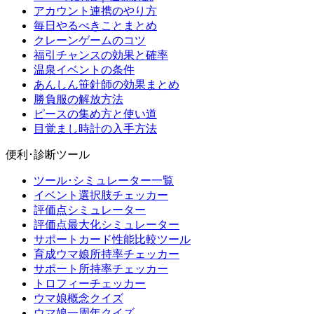
アカウント連携のやり方
毎日やるべきことまとめ
クレーンゲームのコツ
福引チャンスの効果と確率
温泉イベントの条件
あんしん笹針師の効果まとめ
勝負服の解放方法
ピースの集め方と使い道
目覚まし時計の入手方法
便利･診断ツール
ツール･シミュレーター一覧
イベント選択肢チェッカー
評価点シミュレーター
評価点最大化シミュレーター
サポートカード性能比較ツール
育成ウマ娘所持率チェッカー
サポート所持率チェッカー
トロフィーチェッカー
ウマ娘概念クイズ
ウマ娘一周年クイズ