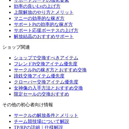
サポートカードの強化要素
効率の良いLvの上げ方
上限解放のやり方とメリット
マニーの効率的な稼ぎ方
サポートPtの効率的な稼ぎ方
サポート応援ボーナスの上げ方
解放結晶のおすすめサポート
ショップ関連
ショップで交換すべきアイテム
フレンドPt交換アイテム優先度
サークルPtの稼ぎ方とおすすめ交換
蹄鉄交換アイテム優先度
クローバー交換アイテム優先度
女神像の入手方法とおすすめ交換
限定セールの交換おすすめ
その他の初心者向け情報
サークルの解放条件とメリット
チーム競技場について解説
TP/RPの詳細｜仕様解説