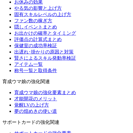
お休みの効果
やる気の影響と上げ方
固有スキルレベルの上げ方
ファン数の稼ぎ方
隠しイベントまとめ
お出かけの確率とタイミング
評価点の計算式まとめ
保健室の成功率検証
出遅れ･掛かりの原因と対策
賢さによるスキル発動率検証
アイテム一覧
称号一覧と取得条件
育成ウマ娘の強化関連
育成ウマ娘の強化要素まとめ
才能開花のメリット
覚醒LVの上げ方
夢の煌めきの使い道
サポートカードの強化関連