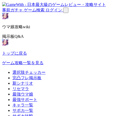
事前ガチャ
ゲーム検索
ログイン
ウマ娘攻略wiki
掲示板Q&A
トップに戻る
ゲーム攻略一覧を見る
選択肢チェッカー
完凸フレ掲示板
新シナリオ
リセマラ
最強ウマ娘
最強サポート
キャラ一覧
サポカ一覧
サポカ比較