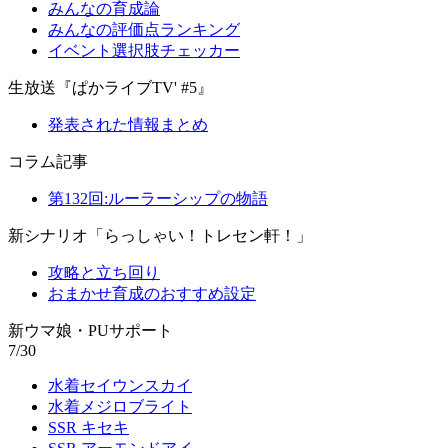
みんなの育成論
みんなの評価点ランキング
イベント選択肢チェッカー
生放送『ぱかライブTV' #5』
発表された情報まとめ
コラム記事
第132回:ルーラーシップの物語
新シナリオ「らっしゃい！トレセン軒！」
攻略と立ち回り
おまかせ育成のおすすめ設定
新ウマ娘・PUサポート
7/30
水着セイウンスカイ
水着メジロブライト
SSR キセキ