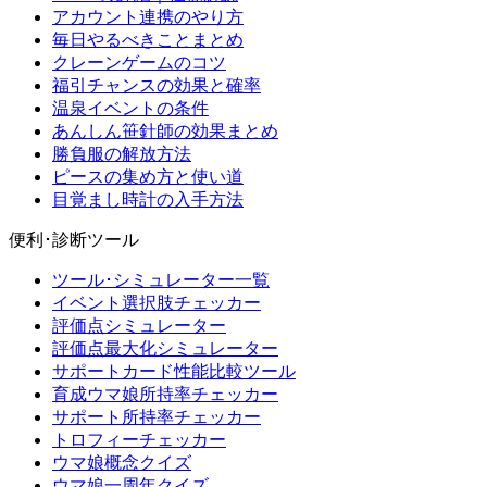
アカウント連携のやり方
毎日やるべきことまとめ
クレーンゲームのコツ
福引チャンスの効果と確率
温泉イベントの条件
あんしん笹針師の効果まとめ
勝負服の解放方法
ピースの集め方と使い道
目覚まし時計の入手方法
便利･診断ツール
ツール･シミュレーター一覧
イベント選択肢チェッカー
評価点シミュレーター
評価点最大化シミュレーター
サポートカード性能比較ツール
育成ウマ娘所持率チェッカー
サポート所持率チェッカー
トロフィーチェッカー
ウマ娘概念クイズ
ウマ娘一周年クイズ