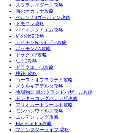
スプラレイダース攻略
時のオカリナ攻略
ペルソナ4ゴールデン攻略
トモコレ攻略
バイオレクイエム攻略
紅の砂漠攻略
デイモン&ベイビー攻略
ポケモンZA攻略
ドラクエ7攻略
仁王3攻略
ドラクエ1・2攻略
桃鉄2攻略
ゴーストオブヨウテイ攻略
メタルギアデルタ攻略
牧場物語 風のグランドバザール攻略
ドンキーコングバナンザ攻略
マリオカートワールド攻略
モンハンワイルズ攻略
エルデンリング攻略
Blades of Fire攻略
ファンタジーライフi攻略