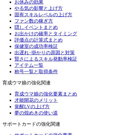
お休みの効果
やる気の影響と上げ方
固有スキルレベルの上げ方
ファン数の稼ぎ方
隠しイベントまとめ
お出かけの確率とタイミング
評価点の計算式まとめ
保健室の成功率検証
出遅れ･掛かりの原因と対策
賢さによるスキル発動率検証
アイテム一覧
称号一覧と取得条件
育成ウマ娘の強化関連
育成ウマ娘の強化要素まとめ
才能開花のメリット
覚醒LVの上げ方
夢の煌めきの使い道
サポートカードの強化関連