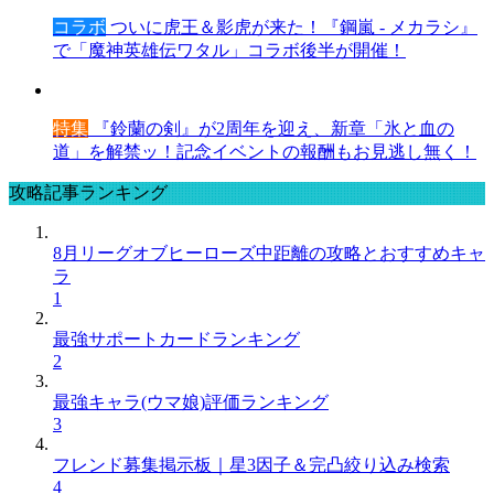
コラボ
ついに虎王＆影虎が来た！『鋼嵐 - メカラシ』
で「魔神英雄伝ワタル」コラボ後半が開催！
特集
『鈴蘭の剣』が2周年を迎え、新章「氷と血の
道」を解禁ッ！記念イベントの報酬もお見逃し無く！
攻略記事ランキング
8月リーグオブヒーローズ中距離の攻略とおすすめキャ
ラ
1
最強サポートカードランキング
2
最強キャラ(ウマ娘)評価ランキング
3
フレンド募集掲示板｜星3因子＆完凸絞り込み検索
4