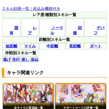
スキル効果一覧｜絞込み機能付き
レア度/種類別スキル一覧
固
レ
ノーマ
回
デバ
有
ア
ル
復
フ
距離別スキル一覧
短距離
マイル
中距離
長距離
ダート
作戦別スキル一覧
逃げ
先行
差し
追込
キャラ関連リンク
全キャラの育成論一覧
サポートカードの評価一覧