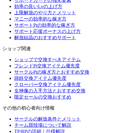
サポートカードの強化要素
効率の良いLvの上げ方
上限解放のやり方とメリット
マニーの効率的な稼ぎ方
サポートPtの効率的な稼ぎ方
サポート応援ボーナスの上げ方
解放結晶のおすすめサポート
ショップ関連
ショップで交換すべきアイテム
フレンドPt交換アイテム優先度
サークルPtの稼ぎ方とおすすめ交換
蹄鉄交換アイテム優先度
クローバー交換アイテム優先度
女神像の入手方法とおすすめ交換
限定セールの交換おすすめ
その他の初心者向け情報
サークルの解放条件とメリット
チーム競技場について解説
TP/RPの詳細｜仕様解説