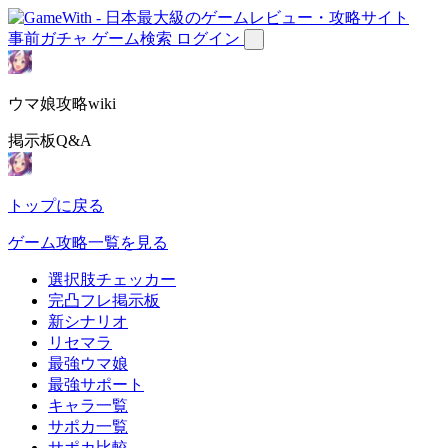
事前ガチャ
ゲーム検索
ログイン
ウマ娘攻略wiki
掲示板Q&A
トップに戻る
ゲーム攻略一覧を見る
選択肢チェッカー
完凸フレ掲示板
新シナリオ
リセマラ
最強ウマ娘
最強サポート
キャラ一覧
サポカ一覧
サポカ比較