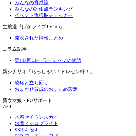
みんなの育成論
みんなの評価点ランキング
イベント選択肢チェッカー
生放送『ぱかライブTV' #5』
発表された情報まとめ
コラム記事
第132回:ルーラーシップの物語
新シナリオ「らっしゃい！トレセン軒！」
攻略と立ち回り
おまかせ育成のおすすめ設定
新ウマ娘・PUサポート
7/30
水着セイウンスカイ
水着メジロブライト
SSR キセキ