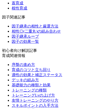
蓋育成
根性育成
因子関連記事
因子継承の相性と厳選方法
相性◎(二重丸)の組み合わせ
因子継承ループ
因子の効果一覧
初心者向け解説記事
育成関連情報
序盤の進め方
育成のコツと立ち回り
適性の効果と補正ステータス
デッキの組み方
基礎能力の種類と効果
トレーニングの種類
トレーニングLvの上げ方
友情トレーニングのやり方
スキルポイントの入手方法