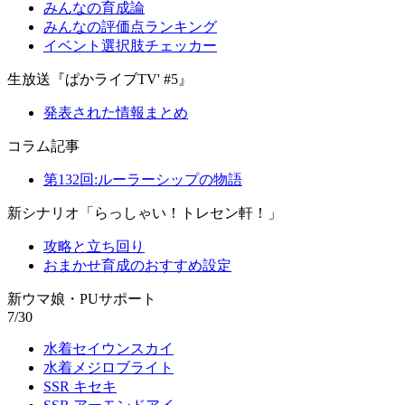
みんなの育成論
みんなの評価点ランキング
イベント選択肢チェッカー
生放送『ぱかライブTV' #5』
発表された情報まとめ
コラム記事
第132回:ルーラーシップの物語
新シナリオ「らっしゃい！トレセン軒！」
攻略と立ち回り
おまかせ育成のおすすめ設定
新ウマ娘・PUサポート
7/30
水着セイウンスカイ
水着メジロブライト
SSR キセキ