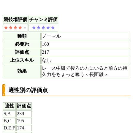
競技場評価
チャンミ評価
種類
ノーマル
必要Pt
160
評価点
217
上位スキル
なし
レース中盤で後ろの方にいると前方の持
効果
久力をちょっと奪う＜長距離＞
適性別の評価点
適性
評価点
S,A
239
B,C
195
D,E,F
174