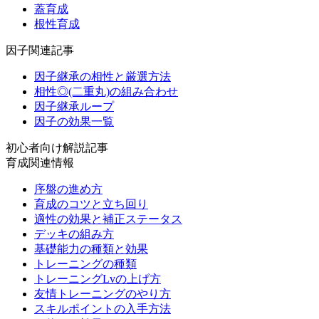
蓋育成
根性育成
因子関連記事
因子継承の相性と厳選方法
相性◎(二重丸)の組み合わせ
因子継承ループ
因子の効果一覧
初心者向け解説記事
育成関連情報
序盤の進め方
育成のコツと立ち回り
適性の効果と補正ステータス
デッキの組み方
基礎能力の種類と効果
トレーニングの種類
トレーニングLvの上げ方
友情トレーニングのやり方
スキルポイントの入手方法