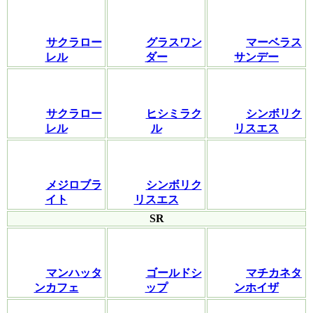
サクラロー
グラスワン
マーベラス
レル
ダー
サンデー
サクラロー
ヒシミラク
シンボリク
レル
ル
リスエス
メジロブラ
シンボリク
イト
リスエス
SR
マンハッタ
ゴールドシ
マチカネタ
ンカフェ
ップ
ンホイザ