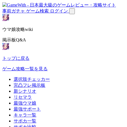
事前ガチャ
ゲーム検索
ログイン
ウマ娘攻略wiki
掲示板Q&A
トップに戻る
ゲーム攻略一覧を見る
選択肢チェッカー
完凸フレ掲示板
新シナリオ
リセマラ
最強ウマ娘
最強サポート
キャラ一覧
サポカ一覧
サポカ比較