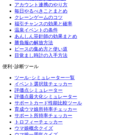
アカウント連携のやり方
毎日やるべきことまとめ
クレーンゲームのコツ
福引チャンスの効果と確率
温泉イベントの条件
あんしん笹針師の効果まとめ
勝負服の解放方法
ピースの集め方と使い道
目覚まし時計の入手方法
便利･診断ツール
ツール･シミュレーター一覧
イベント選択肢チェッカー
評価点シミュレーター
評価点最大化シミュレーター
サポートカード性能比較ツール
育成ウマ娘所持率チェッカー
サポート所持率チェッカー
トロフィーチェッカー
ウマ娘概念クイズ
ウマ娘一周年クイズ