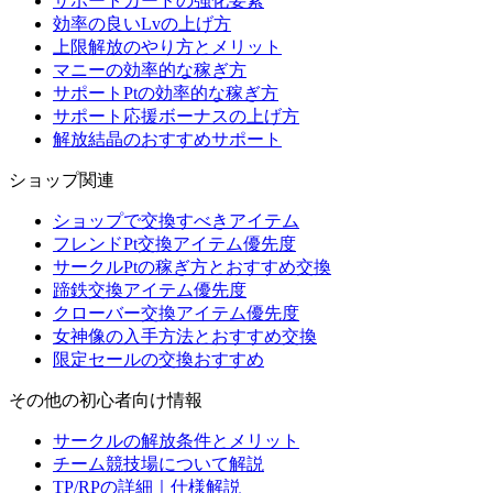
サポートカードの強化要素
効率の良いLvの上げ方
上限解放のやり方とメリット
マニーの効率的な稼ぎ方
サポートPtの効率的な稼ぎ方
サポート応援ボーナスの上げ方
解放結晶のおすすめサポート
ショップ関連
ショップで交換すべきアイテム
フレンドPt交換アイテム優先度
サークルPtの稼ぎ方とおすすめ交換
蹄鉄交換アイテム優先度
クローバー交換アイテム優先度
女神像の入手方法とおすすめ交換
限定セールの交換おすすめ
その他の初心者向け情報
サークルの解放条件とメリット
チーム競技場について解説
TP/RPの詳細｜仕様解説