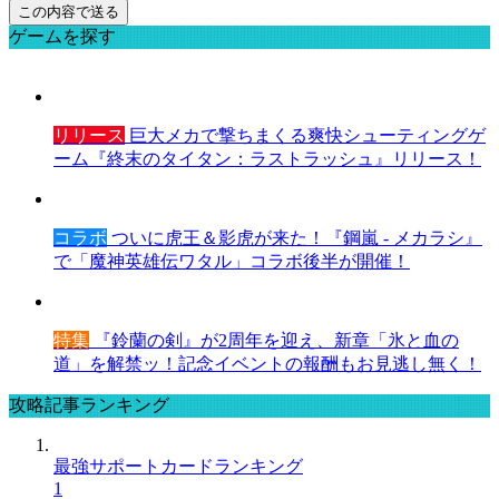
ゲームを探す
リリース
巨大メカで撃ちまくる爽快シューティングゲ
ーム『終末のタイタン：ラストラッシュ』リリース！
コラボ
ついに虎王＆影虎が来た！『鋼嵐 - メカラシ』
で「魔神英雄伝ワタル」コラボ後半が開催！
特集
『鈴蘭の剣』が2周年を迎え、新章「氷と血の
道」を解禁ッ！記念イベントの報酬もお見逃し無く！
攻略記事ランキング
最強サポートカードランキング
1