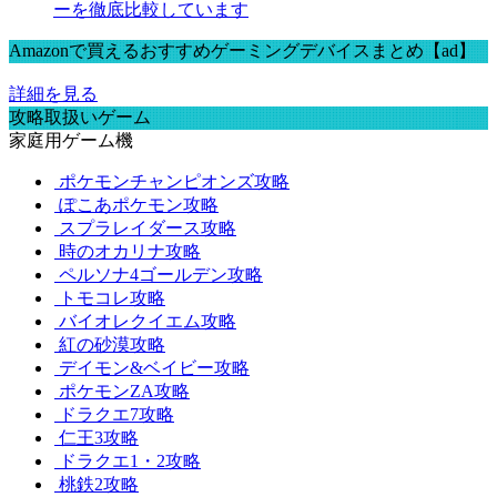
ーを徹底比較しています
Amazonで買えるおすすめゲーミングデバイスまとめ【ad】
詳細を見る
攻略取扱いゲーム
家庭用ゲーム機
ポケモンチャンピオンズ攻略
ぽこあポケモン攻略
スプラレイダース攻略
時のオカリナ攻略
ペルソナ4ゴールデン攻略
トモコレ攻略
バイオレクイエム攻略
紅の砂漠攻略
デイモン&ベイビー攻略
ポケモンZA攻略
ドラクエ7攻略
仁王3攻略
ドラクエ1・2攻略
桃鉄2攻略