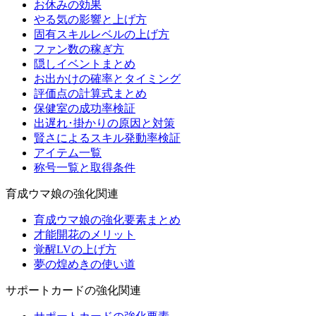
お休みの効果
やる気の影響と上げ方
固有スキルレベルの上げ方
ファン数の稼ぎ方
隠しイベントまとめ
お出かけの確率とタイミング
評価点の計算式まとめ
保健室の成功率検証
出遅れ･掛かりの原因と対策
賢さによるスキル発動率検証
アイテム一覧
称号一覧と取得条件
育成ウマ娘の強化関連
育成ウマ娘の強化要素まとめ
才能開花のメリット
覚醒LVの上げ方
夢の煌めきの使い道
サポートカードの強化関連