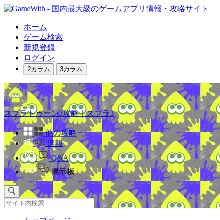
ホーム
ゲーム検索
新規登録
ログイン
2カラム
3カラム
スプラトゥーン3攻略｜スプラ3
他の攻略
速報
Q&A
掲示板