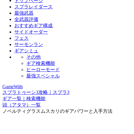
トップページ
スプラレイダース
最強武器
全武器評価
おすすめギア構成
サイドオーダー
フェス
サーモンラン
ギアシミュ
その他
ギア検索機能
ヒーローモード
最強スペシャル
GameWith
スプラトゥーン3攻略｜スプラ3
ギア一覧｜検索機能
頭（アタマ）一覧
ノベルティグラスムスカリのギアパワーと入手方法