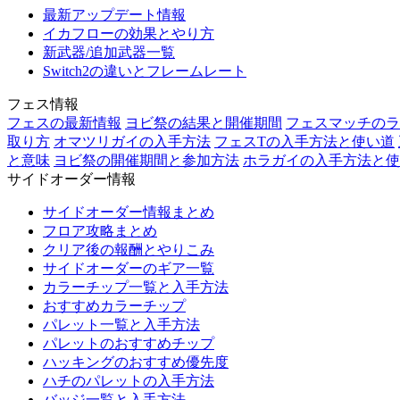
最新アップデート情報
イカフローの効果とやり方
新武器/追加武器一覧
Switch2の違いとフレームレート
フェス情報
フェスの最新情報
ヨビ祭の結果と開催期間
フェスマッチのラ
取り方
オマツリガイの入手方法
フェスTの入手方法と使い道
と意味
ヨビ祭の開催期間と参加方法
ホラガイの入手方法と使
サイドオーダー情報
サイドオーダー情報まとめ
フロア攻略まとめ
クリア後の報酬とやりこみ
サイドオーダーのギア一覧
カラーチップ一覧と入手方法
おすすめカラーチップ
パレット一覧と入手方法
パレットのおすすめチップ
ハッキングのおすすめ優先度
ハチのパレットの入手方法
バッジ一覧と入手方法