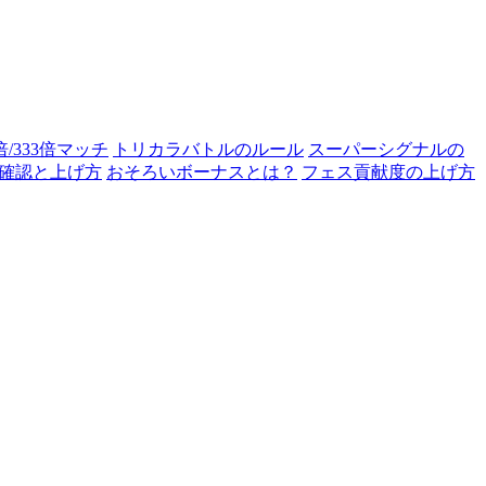
0倍/333倍マッチ
トリカラバトルのルール
スーパーシグナルの
確認と上げ方
おそろいボーナスとは？
フェス貢献度の上げ方