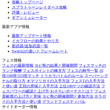
攻略トップページ
スプラトゥーンレイダース攻略
評価・レビュー
ギアシミュレーター
最新アプデ情報
最新アップデート情報
イカフローの効果とやり方
新武器/追加武器一覧
Switch2の違いとフレームレート
フェス情報
フェスの最新情報
ヨビ祭の結果と開催期間
フェスマッチの
ランク報酬
フェスポイントの稼ぎ方
フェスの称号一覧
10
倍/100倍/333倍マッチ
トリカラバトルのルール
スーパーシグ
ナルの取り方
オマツリガイの入手方法
フェスTの入手方法
と使い道
王冠の意味と入手方法
上位100ケツの確認方法
フ
ェスパワーの確認と上げ方
おそろいボーナスとは？
フェス
貢献度の上げ方と意味
ヨビ祭の開催期間と参加方法
ホラガ
イの入手方法と使い道
グランドフェスティバル
サイドオーダー情報