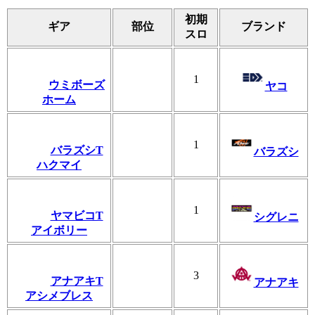
初期
ギア
部位
ブランド
スロ
1
ウミボーズ
ヤコ
ホーム
1
バラズシT
バラズシ
ハクマイ
1
ヤマビコT
シグレニ
アイボリー
3
アナアキT
アナアキ
アシメブレス