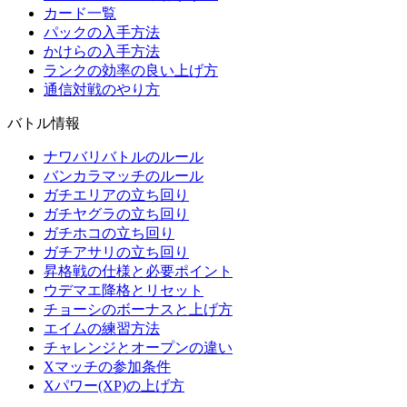
カード一覧
パックの入手方法
かけらの入手方法
ランクの効率の良い上げ方
通信対戦のやり方
バトル情報
ナワバリバトルのルール
バンカラマッチのルール
ガチエリアの立ち回り
ガチヤグラの立ち回り
ガチホコの立ち回り
ガチアサリの立ち回り
昇格戦の仕様と必要ポイント
ウデマエ降格とリセット
チョーシのボーナスと上げ方
エイムの練習方法
チャレンジとオープンの違い
Xマッチの参加条件
Xパワー(XP)の上げ方