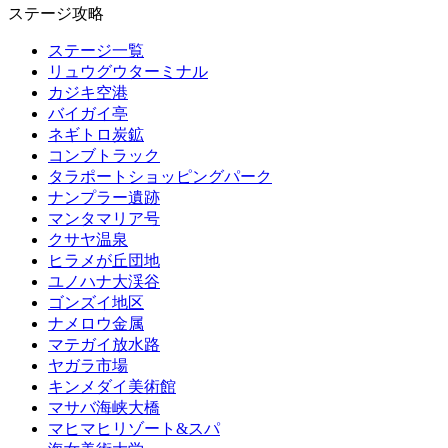
ステージ攻略
ステージ一覧
リュウグウターミナル
カジキ空港
バイガイ亭
ネギトロ炭鉱
コンブトラック
タラポートショッピングパーク
ナンプラー遺跡
マンタマリア号
クサヤ温泉
ヒラメが丘団地
ユノハナ大渓谷
ゴンズイ地区
ナメロウ金属
マテガイ放水路
ヤガラ市場
キンメダイ美術館
マサバ海峡大橋
マヒマヒリゾート&スパ