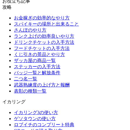
お役立ち記事
攻略
お金稼ぎの効率的なやり方
スパイキーの場所と出来ること
さんぽのやり方
ランク上げの効率良いやり方
ドリンクチケットの入手方法
フードチケットの入手方法
くじ引きの景品とやり方
ザッカ屋の商品一覧
ステッカーの入手方法
バッジ一覧と解放条件
二つ名一覧
武器熟練度の上げ方と報酬
表彰の種類一覧
イカリング
イカリング3の使い方
ゲソタウンの使い方
ロブイチのコンプリート特典