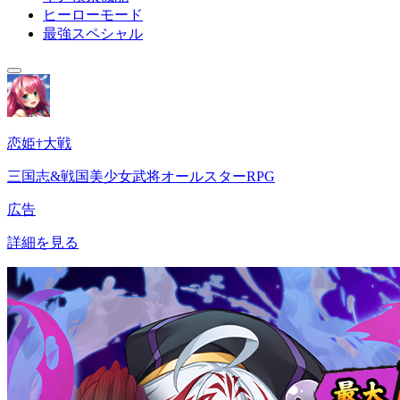
ヒーローモード
最強スペシャル
恋姫†大戦
三国志&戦国美少女武将オールスターRPG
広告
詳細を見る