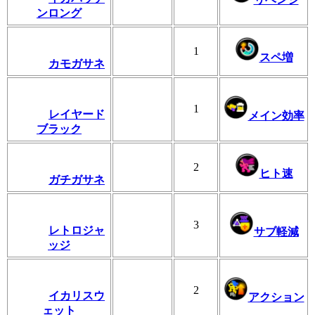
ンロング
1
スペ増
カモガサネ
1
レイヤード
メイン効率
ブラック
2
ヒト速
ガチガサネ
3
レトロジャ
サブ軽減
ッジ
2
イカリスウ
アクション
ェット