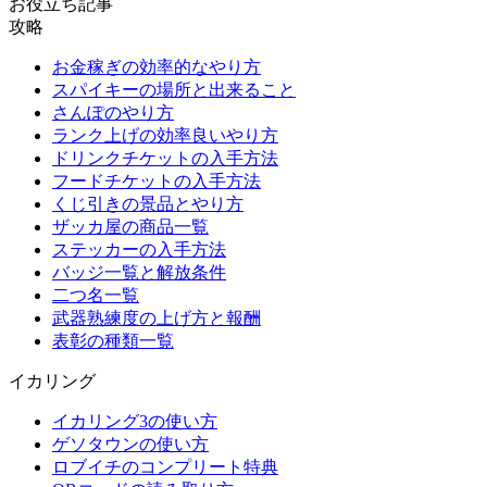
お役立ち記事
攻略
お金稼ぎの効率的なやり方
スパイキーの場所と出来ること
さんぽのやり方
ランク上げの効率良いやり方
ドリンクチケットの入手方法
フードチケットの入手方法
くじ引きの景品とやり方
ザッカ屋の商品一覧
ステッカーの入手方法
バッジ一覧と解放条件
二つ名一覧
武器熟練度の上げ方と報酬
表彰の種類一覧
イカリング
イカリング3の使い方
ゲソタウンの使い方
ロブイチのコンプリート特典