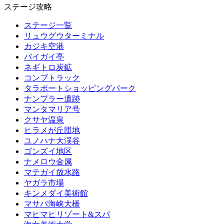
ステージ攻略
ステージ一覧
リュウグウターミナル
カジキ空港
バイガイ亭
ネギトロ炭鉱
コンブトラック
タラポートショッピングパーク
ナンプラー遺跡
マンタマリア号
クサヤ温泉
ヒラメが丘団地
ユノハナ大渓谷
ゴンズイ地区
ナメロウ金属
マテガイ放水路
ヤガラ市場
キンメダイ美術館
マサバ海峡大橋
マヒマヒリゾート&スパ