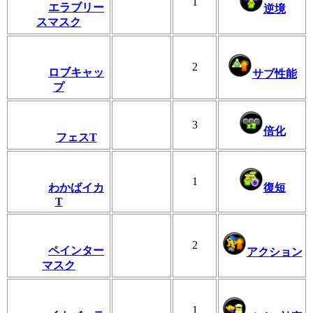
1
エラブリー
逆境
スマスク
2
ロブキャッ
サブ性能
プ
3
倍化
フェスT
1
わかばイカ
復短
T
2
ペインター
アクション
マスク
1