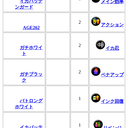
イカバッテ
メイン効率
ンガード
2
アクション
AGE262
2
ガチホワイ
イカ忍
ト
2
ガチブラッ
ペナアップ
ク
1
バトロング
インク回復
ホワイト
1
イカバッテ
リベンジ