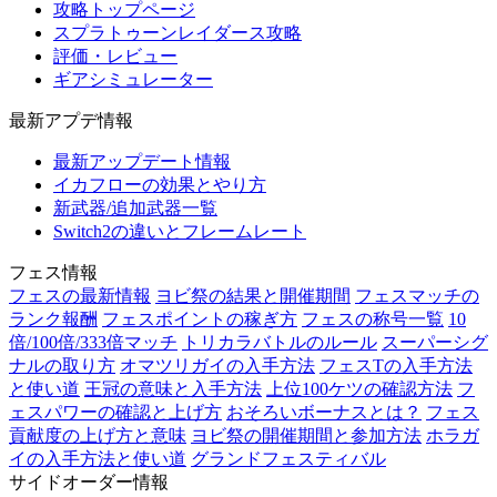
攻略トップページ
スプラトゥーンレイダース攻略
評価・レビュー
ギアシミュレーター
最新アプデ情報
最新アップデート情報
イカフローの効果とやり方
新武器/追加武器一覧
Switch2の違いとフレームレート
フェス情報
フェスの最新情報
ヨビ祭の結果と開催期間
フェスマッチの
ランク報酬
フェスポイントの稼ぎ方
フェスの称号一覧
10
倍/100倍/333倍マッチ
トリカラバトルのルール
スーパーシグ
ナルの取り方
オマツリガイの入手方法
フェスTの入手方法
と使い道
王冠の意味と入手方法
上位100ケツの確認方法
フ
ェスパワーの確認と上げ方
おそろいボーナスとは？
フェス
貢献度の上げ方と意味
ヨビ祭の開催期間と参加方法
ホラガ
イの入手方法と使い道
グランドフェスティバル
サイドオーダー情報