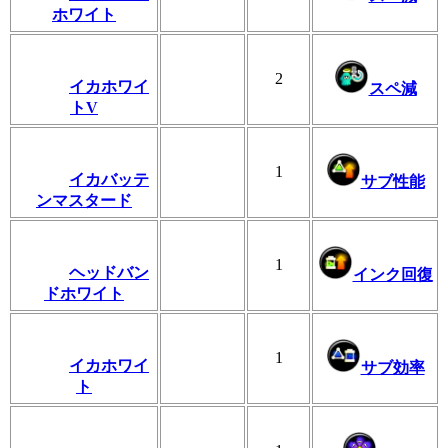
ホワイト
2
イカホワイ
スペ減
トV
1
イカバッテ
サブ性能
ンマスタード
1
ヘッドバン
インク回復
ドホワイト
1
イカホワイ
サブ効率
ト