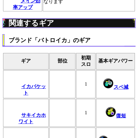
メイン効
なります
率アップ
関連するギア
ブランド「バトロイカ」のギア
初期
ギア
部位
基本ギアパワー
スロ
1
イカバケッ
スペ減
ト
1
サキイカホ
復短
ワイト