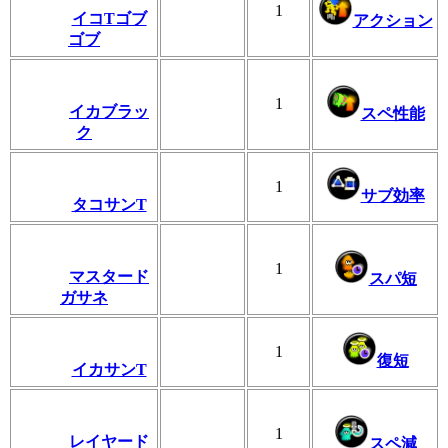
1
イコTゴブ
アクション
ゴブ
1
イカブラッ
スペ性能
ク
1
サブ効率
タコサンT
1
マスタード
スパ短
ガサネ
1
復短
イカサンT
1
レイヤード
スペ減