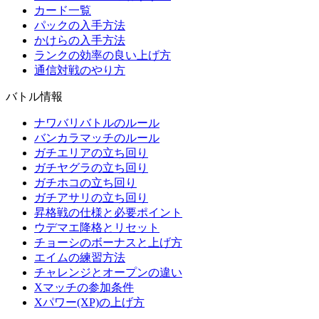
カード一覧
パックの入手方法
かけらの入手方法
ランクの効率の良い上げ方
通信対戦のやり方
バトル情報
ナワバリバトルのルール
バンカラマッチのルール
ガチエリアの立ち回り
ガチヤグラの立ち回り
ガチホコの立ち回り
ガチアサリの立ち回り
昇格戦の仕様と必要ポイント
ウデマエ降格とリセット
チョーシのボーナスと上げ方
エイムの練習方法
チャレンジとオープンの違い
Xマッチの参加条件
Xパワー(XP)の上げ方