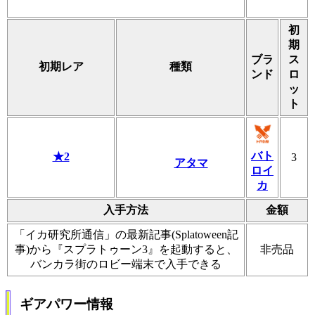
初
期
ブラ
ス
初期レア
種類
ンド
ロ
ッ
ト
バト
★2
3
アタマ
ロイ
カ
入手方法
金額
「イカ研究所通信」の最新記事(Splatoween記
事)から『スプラトゥーン3』を起動すると、
非売品
バンカラ街のロビー端末で入手できる
ギアパワー情報