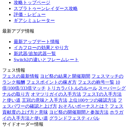
攻略トップページ
スプラトゥーンレイダース攻略
評価・レビュー
ギアシミュレーター
最新アプデ情報
最新アップデート情報
イカフローの効果とやり方
新武器/追加武器一覧
Switch2の違いとフレームレート
フェス情報
フェスの最新情報
ヨビ祭の結果と開催期間
フェスマッチの
ランク報酬
フェスポイントの稼ぎ方
フェスの称号一覧
10
倍/100倍/333倍マッチ
トリカラバトルのルール
スーパーシグ
ナルの取り方
オマツリガイの入手方法
フェスTの入手方法
と使い道
王冠の意味と入手方法
上位100ケツの確認方法
フ
ェスパワーの確認と上げ方
おそろいボーナスとは？
フェス
貢献度の上げ方と意味
ヨビ祭の開催期間と参加方法
ホラガ
イの入手方法と使い道
グランドフェスティバル
サイドオーダー情報