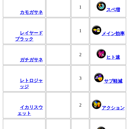
1
スペ増
カモガサネ
1
レイヤード
メイン効率
ブラック
2
ヒト速
ガチガサネ
3
レトロジャ
サブ軽減
ッジ
2
イカリスウ
アクション
ェット