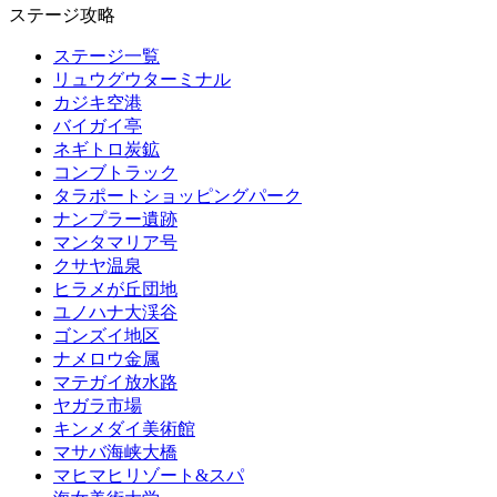
ステージ攻略
ステージ一覧
リュウグウターミナル
カジキ空港
バイガイ亭
ネギトロ炭鉱
コンブトラック
タラポートショッピングパーク
ナンプラー遺跡
マンタマリア号
クサヤ温泉
ヒラメが丘団地
ユノハナ大渓谷
ゴンズイ地区
ナメロウ金属
マテガイ放水路
ヤガラ市場
キンメダイ美術館
マサバ海峡大橋
マヒマヒリゾート&スパ