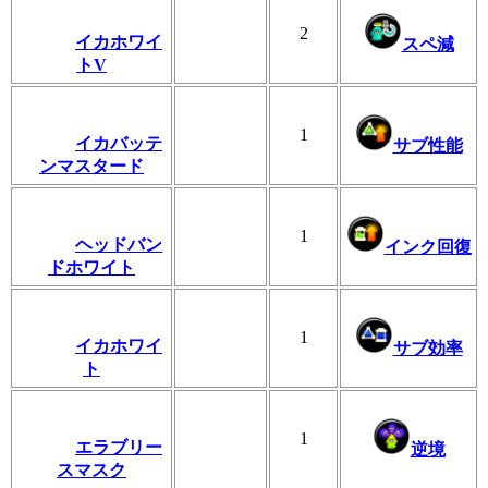
2
イカホワイ
スペ減
トV
1
イカバッテ
サブ性能
ンマスタード
1
ヘッドバン
インク回復
ドホワイト
1
イカホワイ
サブ効率
ト
1
エラブリー
逆境
スマスク