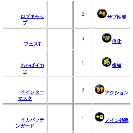
2
ロブキャッ
サブ性能
プ
3
倍化
フェスT
1
わかばイカ
復短
T
2
ペインター
アクション
マスク
1
イカバッテ
メイン効率
ンガード