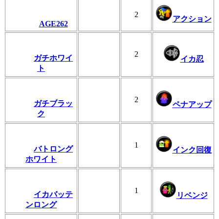
2
アクション
AGE262
2
ガチホワイ
イカ忍
ト
2
ガチブラッ
ペナアップ
ク
1
バトロング
インク回復
ホワイト
1
イカバッテ
リベンジ
ンロング