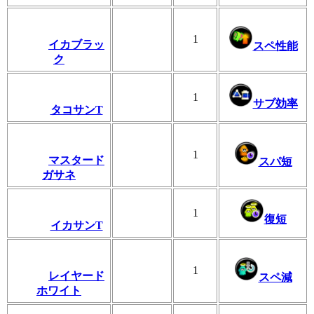
1
イカブラッ
スペ性能
ク
1
サブ効率
タコサンT
1
マスタード
スパ短
ガサネ
1
復短
イカサンT
1
レイヤード
スペ減
ホワイト