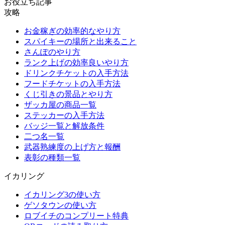
お役立ち記事
攻略
お金稼ぎの効率的なやり方
スパイキーの場所と出来ること
さんぽのやり方
ランク上げの効率良いやり方
ドリンクチケットの入手方法
フードチケットの入手方法
くじ引きの景品とやり方
ザッカ屋の商品一覧
ステッカーの入手方法
バッジ一覧と解放条件
二つ名一覧
武器熟練度の上げ方と報酬
表彰の種類一覧
イカリング
イカリング3の使い方
ゲソタウンの使い方
ロブイチのコンプリート特典