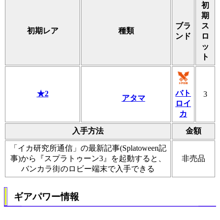
初
期
ブラ
ス
初期レア
種類
ンド
ロ
ッ
ト
バト
★2
3
アタマ
ロイ
カ
入手方法
金額
「イカ研究所通信」の最新記事(Splatoween記
事)から『スプラトゥーン3』を起動すると、
非売品
バンカラ街のロビー端末で入手できる
ギアパワー情報