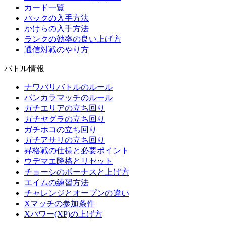
カード一覧
パックの入手方法
かけらの入手方法
ランクの効率の良い上げ方
通信対戦のやり方
バトル情報
ナワバリバトルのルール
バンカラマッチのルール
ガチエリアの立ち回り
ガチヤグラの立ち回り
ガチホコの立ち回り
ガチアサリの立ち回り
昇格戦の仕様と必要ポイント
ウデマエ降格とリセット
チョーシのボーナスと上げ方
エイムの練習方法
チャレンジとオープンの違い
Xマッチの参加条件
Xパワー(XP)の上げ方