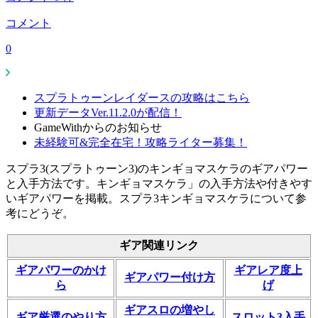
コメント
0
スプラトゥーンレイダースの攻略はこちら
更新データVer.11.2.0が配信！
GameWithからのお知らせ
未経験可&完全在宅！攻略ライター募集！
スプラ3(スプラトゥーン3)のキンギョマスケラのギアパワー
と入手方法です。キンギョマスケラ」の入手方法や付きやす
いギアパワーを掲載。スプラ3キンギョマスケラについて参
考にどうぞ。
ギア関連リンク
ギアパワーのかけ
ギアレア度上
ギアパワー付け方
ら
げ
ギアスロの増やし
ギア厳選のやり方
スロット3入手