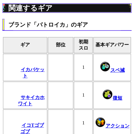
関連するギア
ブランド「バトロイカ」のギア
初期
ギア
部位
基本ギアパワー
スロ
1
イカバケッ
スペ減
ト
1
サキイカホ
復短
ワイト
1
イコTゴブ
アクション
ゴブ