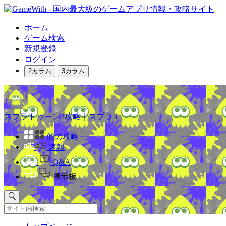
ホーム
ゲーム検索
新規登録
ログイン
2カラム
3カラム
スプラトゥーン3攻略｜スプラ3
他の攻略
速報
Q&A
掲示板