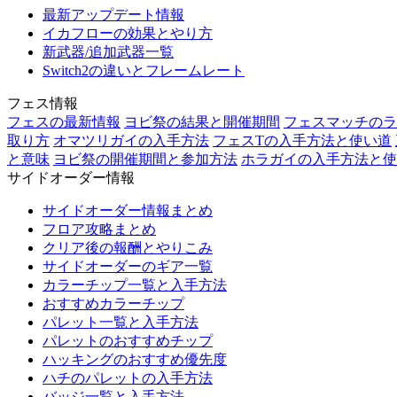
最新アップデート情報
イカフローの効果とやり方
新武器/追加武器一覧
Switch2の違いとフレームレート
フェス情報
フェスの最新情報
ヨビ祭の結果と開催期間
フェスマッチのラ
取り方
オマツリガイの入手方法
フェスTの入手方法と使い道
と意味
ヨビ祭の開催期間と参加方法
ホラガイの入手方法と使
サイドオーダー情報
サイドオーダー情報まとめ
フロア攻略まとめ
クリア後の報酬とやりこみ
サイドオーダーのギア一覧
カラーチップ一覧と入手方法
おすすめカラーチップ
パレット一覧と入手方法
パレットのおすすめチップ
ハッキングのおすすめ優先度
ハチのパレットの入手方法
バッジ一覧と入手方法