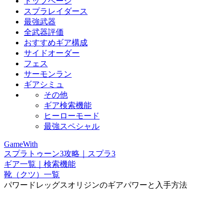
トップページ
スプラレイダース
最強武器
全武器評価
おすすめギア構成
サイドオーダー
フェス
サーモンラン
ギアシミュ
その他
ギア検索機能
ヒーローモード
最強スペシャル
GameWith
スプラトゥーン3攻略｜スプラ3
ギア一覧｜検索機能
靴（クツ）一覧
パワードレッグスオリジンのギアパワーと入手方法