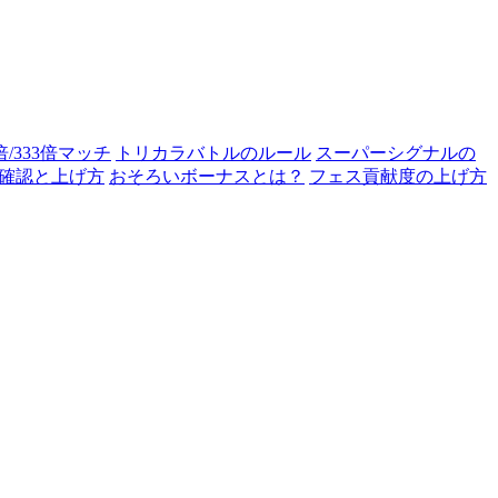
0倍/333倍マッチ
トリカラバトルのルール
スーパーシグナルの
確認と上げ方
おそろいボーナスとは？
フェス貢献度の上げ方