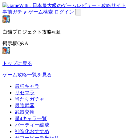
事前ガチャ
ゲーム検索
ログイン
白猫プロジェクト攻略wiki
掲示板Q&A
トップに戻る
ゲーム攻略一覧を見る
最強キャラ
リセマラ
当たりガチャ
最強武器
武器交換
星4キャラ一覧
パーティー編成
神進化おすすめ
サマービーチ当たり