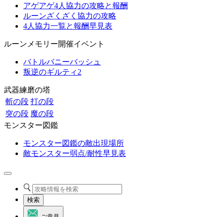
アゲアゲ4人協力の攻略と報酬
ルーンざくざく協力の攻略
4人協力一覧と報酬早見表
ルーンメモリー開催イベント
バトルバニーバッシュ
叛逆のギルティ2
武器練磨の塔
斬の段
打の段
突の段
魔の段
モンスター図鑑
モンスター図鑑の敵出現場所
敵モンスター弱点/耐性早見表
検索
ご意見