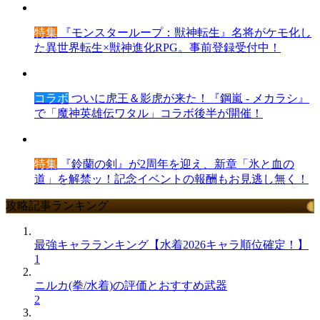
特集
『モンスターループ：獣神転生』名将がケモ化し
た異世界転生×獣神進化RPG。事前登録受付中！
コラボ
ついに虎王＆影虎が来た！『鋼嵐 - メカラシ』
で「魔神英雄伝ワタル」コラボ後半が開催！
特集
『鈴蘭の剣』が2周年を迎え、新章「氷と血の
道」を解禁ッ！記念イベントの報酬もお見逃し無く！
攻略記事ランキング
最強キャラランキング【水着2026キャラ順位確定！】
1
ニルカ(拳/水着)の評価とおすすめ武器
2