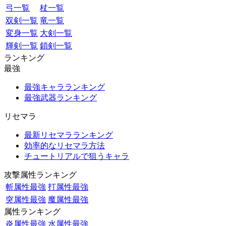
弓一覧
杖一覧
双剣一覧
竜一覧
変身一覧
大剣一覧
輝剣一覧
鎖剣一覧
ランキング
最強
最強キャラランキング
最強武器ランキング
リセマラ
最新リセマラランキング
効率的なリセマラ方法
チュートリアルで狙うキャラ
攻撃属性ランキング
斬属性最強
打属性最強
突属性最強
魔属性最強
属性ランキング
炎属性最強
水属性最強