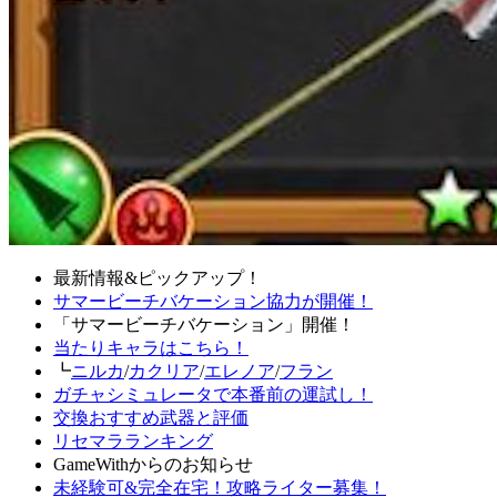
最新情報&ピックアップ！
サマービーチバケーション協力が開催！
「サマービーチバケーション」開催！
当たりキャラはこちら！
┗
ニルカ
/
カクリア
/
エレノア
/
フラン
ガチャシミュレータで本番前の運試し！
交換おすすめ武器と評価
リセマラランキング
GameWithからのお知らせ
未経験可&完全在宅！攻略ライター募集！