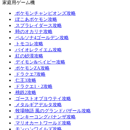
家庭用ゲーム機
ポケモンチャンピオンズ攻略
ぽこあポケモン攻略
スプラレイダース攻略
時のオカリナ攻略
ペルソナ4ゴールデン攻略
トモコレ攻略
バイオレクイエム攻略
紅の砂漠攻略
デイモン&ベイビー攻略
ポケモンZA攻略
ドラクエ7攻略
仁王3攻略
ドラクエ1・2攻略
桃鉄2攻略
ゴーストオブヨウテイ攻略
メタルギアデルタ攻略
牧場物語 風のグランドバザール攻略
ドンキーコングバナンザ攻略
マリオカートワールド攻略
モンハンワイルズ攻略