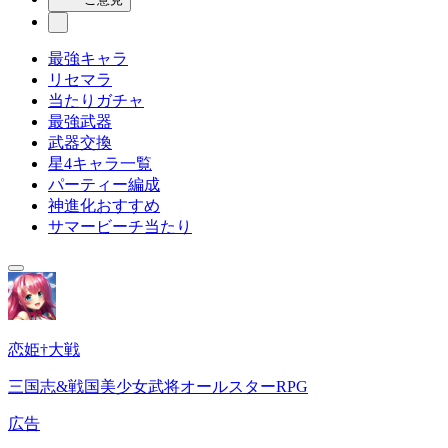
最強キャラ
リセマラ
当たりガチャ
最強武器
武器交換
星4キャラ一覧
パーティー編成
神進化おすすめ
サマービーチ当たり
恋姫†大戦
三国志&戦国美少女武将オールスターRPG
広告