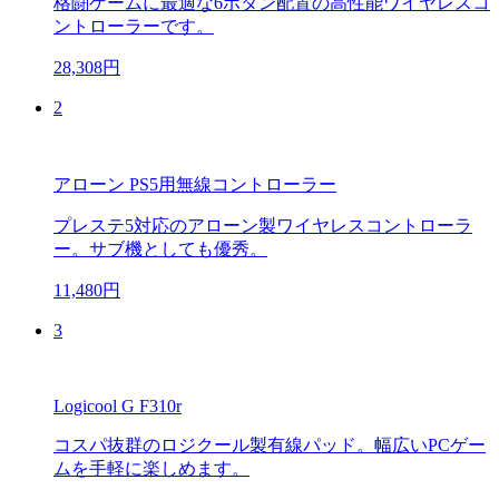
格闘ゲームに最適な6ボタン配置の高性能ワイヤレスコ
ントローラーです。
28,308円
2
アローン PS5用無線コントローラー
プレステ5対応のアローン製ワイヤレスコントローラ
ー。サブ機としても優秀。
11,480円
3
Logicool G F310r
コスパ抜群のロジクール製有線パッド。幅広いPCゲー
ムを手軽に楽しめます。