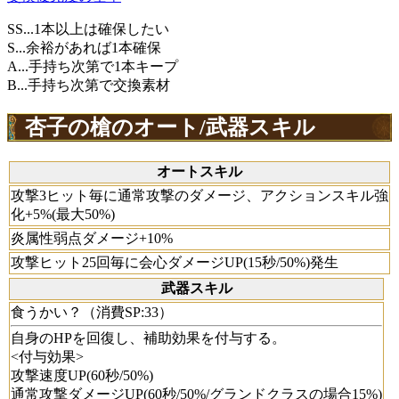
SS...1本以上は確保したい
S...余裕があれば1本確保
A...手持ち次第で1本キープ
B...手持ち次第で交換素材
杏子の槍のオート/武器スキル
オートスキル
攻撃3ヒット毎に通常攻撃のダメージ、アクションスキル強
化+5%(最大50%)
炎属性弱点ダメージ+10%
攻撃ヒット25回毎に会心ダメージUP(15秒/50%)発生
武器スキル
食うかい？（消費SP:33）
自身のHPを回復し、補助効果を付与する。
<付与効果>
攻撃速度UP(60秒/50%)
通常攻撃ダメージUP(60秒/50%/グランドクラスの場合15%)