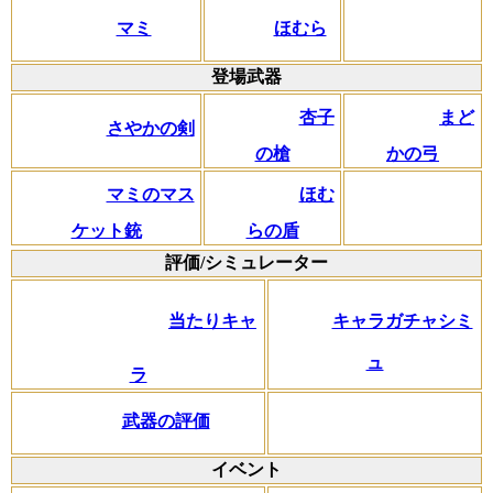
マミ
ほむら
登場武器
杏子
まど
さやかの剣
の槍
かの弓
マミのマス
ほむ
ケット銃
らの盾
評価/シミュレーター
当たりキャ
キャラガチャシミ
ュ
ラ
武器の評価
イベント