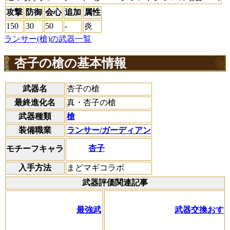
攻撃
防御
会心
追加
属性
150
30
50
-
炎
ランサー(槍)の武器一覧
杏子の槍の基本情報
武器名
杏子の槍
最終進化名
真・杏子の槍
武器種類
槍
装備職業
ランサー/ガーディアン
杏子
モチーフキャラ
入手方法
まどマギコラボ
武器評価関連記事
最強武
武器交換おす