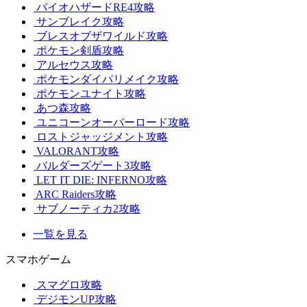
バイオハザードRE4攻略
サンブレイク攻略
ブレスオブザワイルド攻略
ポケモン剣盾攻略
アルセウス攻略
ポケモンダイパリメイク攻略
ポケモンユナイト攻略
あつ森攻略
ユニコーンオーバーロード攻略
ロストジャッジメント攻略
VALORANT攻略
バルダーズゲート3攻略
LET IT DIE: INFERNO攻略
ARC Raiders攻略
サブノーティカ2攻略
一覧を見る
スマホゲーム
スマグロ攻略
デジモンUP攻略