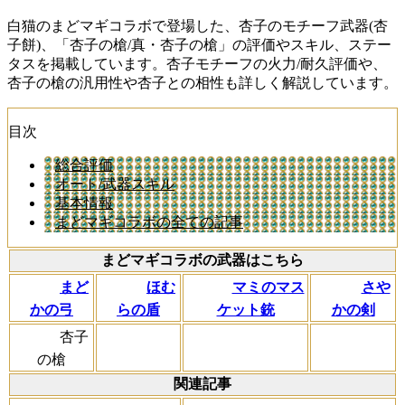
白猫のまどマギコラボで登場した、杏子のモチーフ武器(杏
子餅)、「杏子の槍/真・杏子の槍」の評価やスキル、ステー
タスを掲載しています。杏子モチーフの火力/耐久評価や、
杏子の槍の汎用性や杏子との相性も詳しく解説しています。
目次
総合評価
オート/武器スキル
基本情報
まどマギコラボの全ての記事
まどマギコラボの武器はこちら
まど
ほむ
マミのマス
さや
かの弓
らの盾
ケット銃
かの剣
杏子
の槍
関連記事