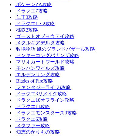
ポケモンZA攻略
ドラクエ7攻略
仁王3攻略
ドラクエ1・2攻略
桃鉄2攻略
ゴーストオブヨウテイ攻略
メタルギアデルタ攻略
牧場物語 風のグランドバザール攻略
ドンキーコングバナンザ攻略
マリオカートワールド攻略
モンハンワイルズ攻略
エルデンリング攻略
Blades of Fire攻略
ファンタジーライフi攻略
ドラクエ3リメイク攻略
ドラクエ10オフライン攻略
ドラクエ11攻略
ドラクエモンスターズ3攻略
ドラクエ6攻略
メタファー攻略
知恵のかりもの攻略