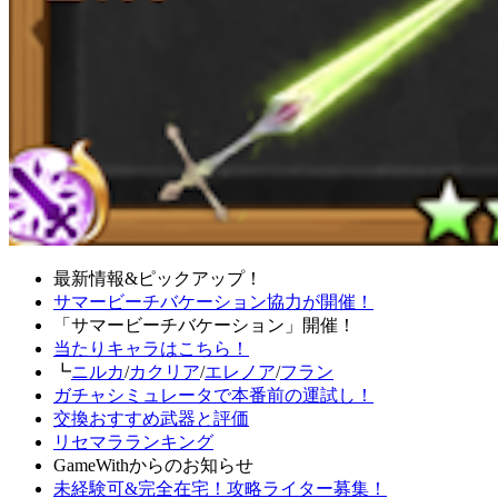
最新情報&ピックアップ！
サマービーチバケーション協力が開催！
「サマービーチバケーション」開催！
当たりキャラはこちら！
┗
ニルカ
/
カクリア
/
エレノア
/
フラン
ガチャシミュレータで本番前の運試し！
交換おすすめ武器と評価
リセマラランキング
GameWithからのお知らせ
未経験可&完全在宅！攻略ライター募集！