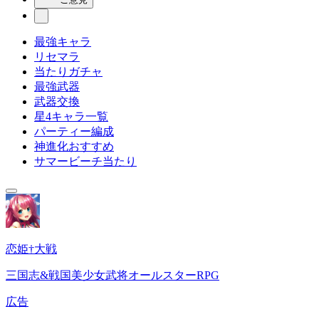
最強キャラ
リセマラ
当たりガチャ
最強武器
武器交換
星4キャラ一覧
パーティー編成
神進化おすすめ
サマービーチ当たり
恋姫†大戦
三国志&戦国美少女武将オールスターRPG
広告