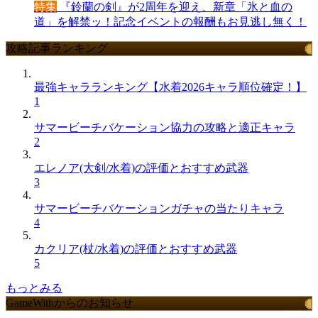
特集
『鈴蘭の剣』が2周年を迎え、新章「氷と血の
道」を解禁ッ！記念イベントの報酬もお見逃し無く！
攻略記事ランキング
最強キャラランキング【水着2026キャラ順位確定！】
1
サマービーチバケーション協力の攻略と適正キャラ
2
エレノア(大剣/水着)の評価とおすすめ武器
3
サマービーチバケーションガチャの当たりキャラ
4
カクリア(杖/水着)の評価とおすすめ武器
5
もっとみる
GameWithからのお知らせ