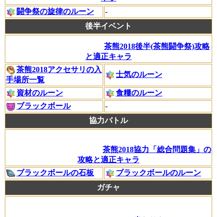
闘争祭の旋律のルーン
-
後半イベント
茶熊2018後半(茶熊闘争祭)攻略
と適正キャラ
茶熊2018アクセサリの入
士気のルーン
手場所一覧
資材のルーン
食糧のルーン
ブラックボール
-
協力バトル
茶熊2018協力「総合問題集」の
攻略と適正キャラ
ブラックボールの石板
ブラックボールのルーン
ガチャ