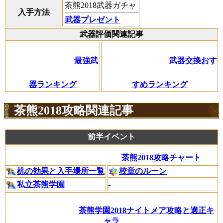
茶熊2018武器ガチャ
入手方法
武器プレゼント
武器評価関連記事
最強武
武器交換おす
器ランキング
すめランキング
茶熊2018攻略関連記事
前半イベント
茶熊2018攻略チャート
机の効果と入手場所一覧
校章のルーン
私立茶熊学園
-
茶熊学園2018ナイトメア攻略と適正キ
ャラ