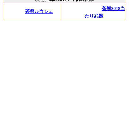
茶熊2018当
茶熊ルウシェ
たり武器