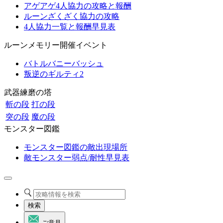
アゲアゲ4人協力の攻略と報酬
ルーンざくざく協力の攻略
4人協力一覧と報酬早見表
ルーンメモリー開催イベント
バトルバニーバッシュ
叛逆のギルティ2
武器練磨の塔
斬の段
打の段
突の段
魔の段
モンスター図鑑
モンスター図鑑の敵出現場所
敵モンスター弱点/耐性早見表
検索
ご意見