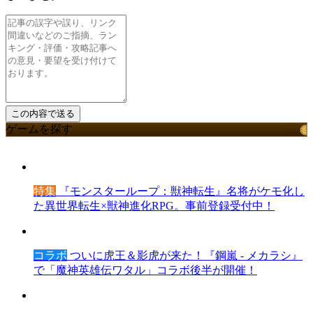
ゲームを探す
特集
『モンスターループ：獣神転生』名将がケモ化し
た異世界転生×獣神進化RPG。事前登録受付中！
コラボ
ついに虎王＆影虎が来た！『鋼嵐 - メカラシ』
で「魔神英雄伝ワタル」コラボ後半が開催！