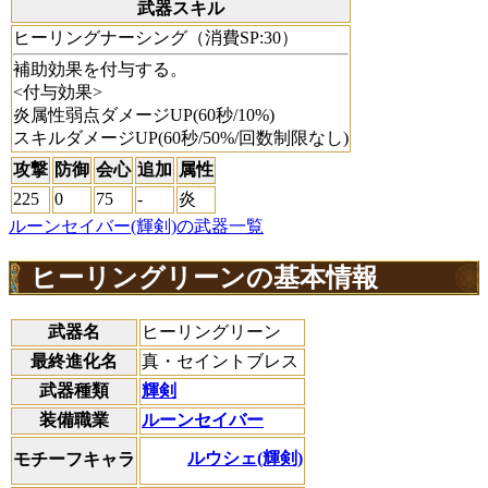
武器スキル
ヒーリングナーシング（消費SP:30）
補助効果を付与する。
<付与効果>
炎属性弱点ダメージUP(60秒/10%)
スキルダメージUP(60秒/50%/回数制限なし)
攻撃
防御
会心
追加
属性
225
0
75
-
炎
ルーンセイバー(輝剣)の武器一覧
ヒーリングリーンの基本情報
武器名
ヒーリングリーン
最終進化名
真・セイントブレス
武器種類
輝剣
装備職業
ルーンセイバー
ルウシェ(輝剣)
モチーフキャラ