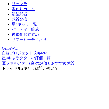
リセマラ
当たりガチャ
最強武器
武器交換
星4キャラ一覧
パーティー編成
神進化おすすめ
サマービーチ当たり
GameWith
白猫プロジェクト攻略wiki
星4キャラクターの評価一覧
夏ファルファラ(魔)の評価とおすすめ武器
トライドル2キャラは誰が強い？