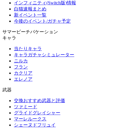
インフィニティ(Switch版)情報
白猫速報まとめ
新イベント一覧
今後のイベント/ガチャ予定
サマービーチバケーション
キャラ
当たりキャラ
キャラガチャシミュレーター
ニルカ
フラン
カクリア
エレノア
武器
交換おすすめ武器と評価
ツァミード
グライドグレイシャー
マーレルークス
シェーヌドフリュイ