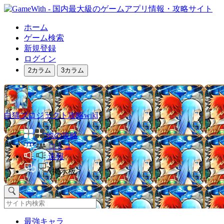
ホーム
ゲーム検索
新規登録
ログイン
2カラム
3カラム
白猫プロジェクト攻略wiki
他の攻略
コミュ
速報
掲示板
最強キャラ