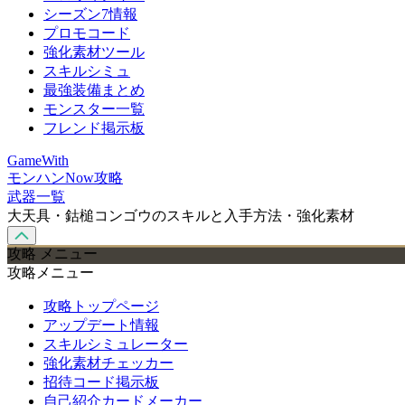
シーズン7情報
プロモコード
強化素材ツール
スキルシミュ
最強装備まとめ
モンスター一覧
フレンド掲示板
GameWith
モンハンNow攻略
武器一覧
大天具・鈷槌コンゴウのスキルと入手方法・強化素材
攻略 メニュー
攻略メニュー
攻略トップページ
アップデート情報
スキルシミュレーター
強化素材チェッカー
招待コード掲示板
自己紹介カードメーカー