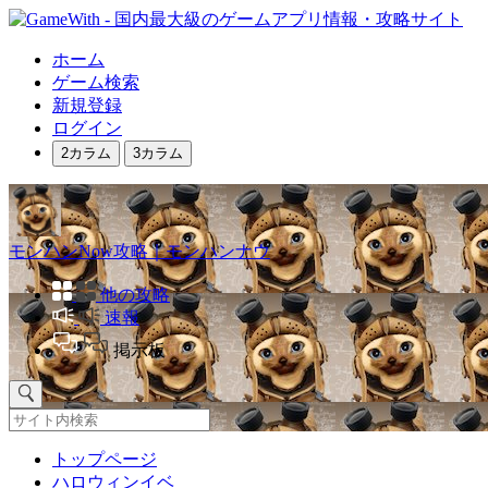
ホーム
ゲーム検索
新規登録
ログイン
2カラム
3カラム
モンハンNow攻略｜モンハンナウ
他の攻略
速報
掲示板
トップページ
ハロウィンイベ