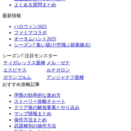
よくある質問まとめ
最新情報
ハロウィン2025
ファミマコラボ
オータムハント2025
シーズン7 集い築け!空飛ぶ探索拠点!
シーズン7 注目モンスター
ティガレックス亜種
メル・ゼナ
エスピナス
ルナガロン
ガランゴルム
アンジャナフ亜種
おすすめ攻略記事
序盤の効率的な進め方
ストーリー攻略チャート
クリア後の解放要素とやり込み
マップ情報まとめ
操作方法まとめ
武器種別の操作方法