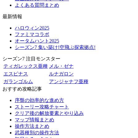
よくある質問まとめ
最新情報
ハロウィン2025
ファミマコラボ
オータムハント2025
シーズン7 集い築け!空飛ぶ探索拠点!
シーズン7 注目モンスター
ティガレックス亜種
メル・ゼナ
エスピナス
ルナガロン
ガランゴルム
アンジャナフ亜種
おすすめ攻略記事
序盤の効率的な進め方
ストーリー攻略チャート
クリア後の解放要素とやり込み
マップ情報まとめ
操作方法まとめ
武器種別の操作方法