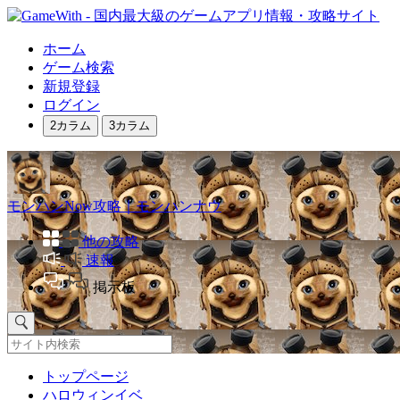
ホーム
ゲーム検索
新規登録
ログイン
2カラム
3カラム
モンハンNow攻略｜モンハンナウ
他の攻略
速報
掲示板
トップページ
ハロウィンイベ