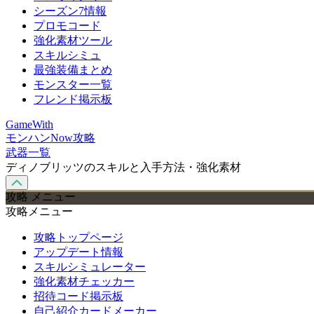
シーズン7情報
プロモコード
強化素材ツール
スキルシミュ
最強装備まとめ
モンスター一覧
フレンド掲示板
GameWith
モンハンNow攻略
武器一覧
ディノブリッツのスキルと入手方法・強化素材
攻略 メニュー
攻略メニュー
攻略トップページ
アップデート情報
スキルシミュレーター
強化素材チェッカー
招待コード掲示板
自己紹介カードメーカー