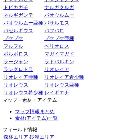
トビカガチ
ナルガクルガ
ネルギガンテ
パオウルムー
パオウルムー亜種
バサルモス
バゼルギウス
バフバロ
プケプケ
プケプケ亜種
フルフル
ベリオロス
ボルボロス
マガイマガド
ラージャン
ラドバルキン
ラングロトラ
リオレイア
リオレイア亜種
リオレイア希少種
リオレウス
リオレウス亜種
リオレウス希少種
レイギエナ
マップ・素材・アイテム
マップ情報まとめ
素材(アイテム)一覧
フィールド情報
森林エリア
砂漠エリア