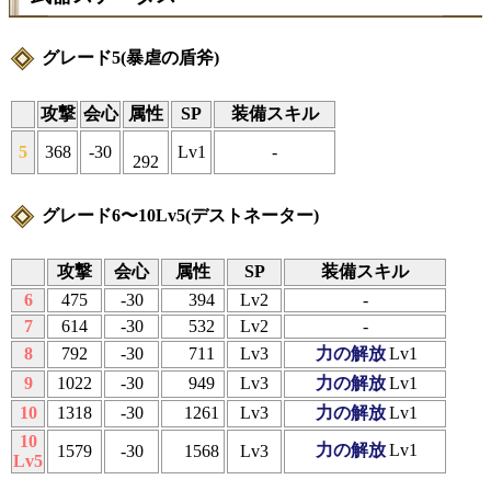
グレード5(暴虐の盾斧)
攻撃
会心
属性
SP
装備スキル
5
368
-30
Lv1
-
292
グレード6〜10Lv5(デストネーター)
攻撃
会心
属性
SP
装備スキル
6
475
-30
394
Lv2
-
7
614
-30
532
Lv2
-
8
792
-30
711
Lv3
力の解放
Lv1
9
1022
-30
949
Lv3
力の解放
Lv1
10
1318
-30
1261
Lv3
力の解放
Lv1
10
力の解放
Lv1
1579
-30
1568
Lv3
Lv5