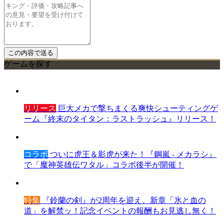
ゲームを探す
リリース
巨大メカで撃ちまくる爽快シューティングゲ
ーム『終末のタイタン：ラストラッシュ』リリース！
コラボ
ついに虎王＆影虎が来た！『鋼嵐 - メカラシ』
で「魔神英雄伝ワタル」コラボ後半が開催！
特集
『鈴蘭の剣』が2周年を迎え、新章「氷と血の
道」を解禁ッ！記念イベントの報酬もお見逃し無く！