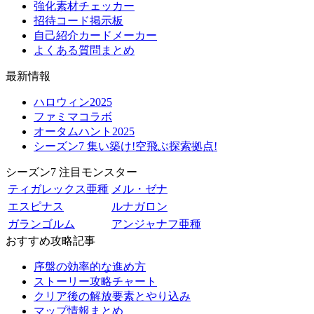
強化素材チェッカー
招待コード掲示板
自己紹介カードメーカー
よくある質問まとめ
最新情報
ハロウィン2025
ファミマコラボ
オータムハント2025
シーズン7 集い築け!空飛ぶ探索拠点!
シーズン7 注目モンスター
ティガレックス亜種
メル・ゼナ
エスピナス
ルナガロン
ガランゴルム
アンジャナフ亜種
おすすめ攻略記事
序盤の効率的な進め方
ストーリー攻略チャート
クリア後の解放要素とやり込み
マップ情報まとめ