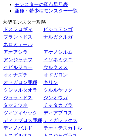
モンスターの弱点早見表
亜種・希少種モンスター一覧
大型モンスター攻略
ドスフロギィ
ビシュテンゴ
ブラントドス
ナルガクルガ
ネロミェール
アオアシラ
アケノシルム
アンジャナフ
イソネミクニ
イビルジョー
ウルクスス
オオナズチ
オドガロン
オドガロン亜種
キリン
クシャルダオラ
クルルヤック
ジュラトドス
ジンオウガ
タマミツネ
チャタカブラ
ツィツィヤック
ディアブロス
ディアブロス亜種
ティガレックス
ディノバルド
テオ・テスカトル
ドスギルオス
ドスジャグラス