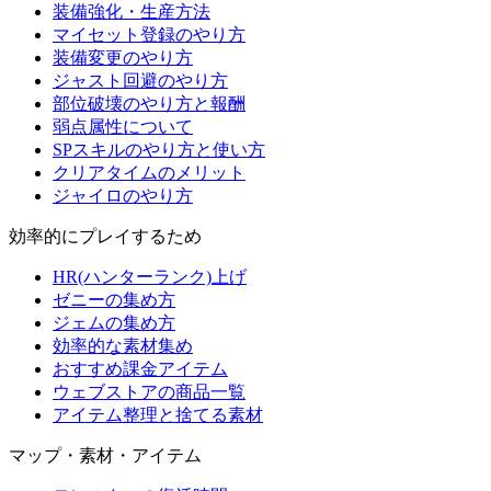
装備強化・生産方法
マイセット登録のやり方
装備変更のやり方
ジャスト回避のやり方
部位破壊のやり方と報酬
弱点属性について
SPスキルのやり方と使い方
クリアタイムのメリット
ジャイロのやり方
効率的にプレイするため
HR(ハンターランク)上げ
ゼニーの集め方
ジェムの集め方
効率的な素材集め
おすすめ課金アイテム
ウェブストアの商品一覧
アイテム整理と捨てる素材
マップ・素材・アイテム