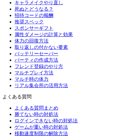
キャラメイクやり直し
死ぬとどうなる？
招待コードの報酬
推奨スペック
スポンサーギフト
属性ダメージの計算と効果
体力の回復方法
取り返しの付かない要素
バッテリーセーバー
パーティの作成方法
フレンド登録のやり方
マルチプレイ方法
マルチ時の体力
リアル集会所の活用方法
よくある質問
よくある質問まとめ
勝てない時の対処法
ログインできない時の対処法
ゲームが重い時の対処法
移動速度制限の解除方法