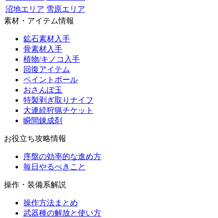
沼地エリア
雪原エリア
素材・アイテム情報
鉱石素材入手
骨素材入手
植物/キノコ入手
回復アイテム
ペイントボール
おさんぽ玉
特製剥ぎ取りナイフ
大連続狩猟チケット
瞬間錬成剤
お役立ち攻略情報
序盤の効率的な進め方
毎日やるべきこと
操作・装備系解説
操作方法まとめ
武器種の解放と使い方