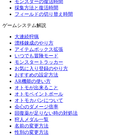
モンスターの復活時間
採集方法と復活時間
フィールドの切り替え時間
ゲームシステム解説
大連続狩猟
漂移錬成のやり方
アイテムボックス拡張
いつでも冒険モード
モンスタートラッカー
お気に入り登録のやり方
おすすめの設定方法
AR機能の使い方
オトモが出来ること
オトモペイントボール
オトモカバンについて
会心のダメージ倍率
回復薬が足りない時の対処法
狩人メダル一覧
名前の変更方法
性別の変更方法