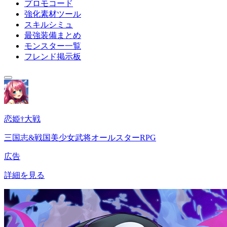
プロモコード
強化素材ツール
スキルシミュ
最強装備まとめ
モンスター一覧
フレンド掲示板
恋姫†大戦
三国志&戦国美少女武将オールスターRPG
広告
詳細を見る