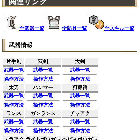
関連リンク
全武器一覧
全防具一覧
全スキル一覧
武器情報
片手剣
双剣
大剣
武器一覧
武器一覧
武器一覧
操作方法
操作方法
操作方法
太刀
ハンマー
狩猟笛
武器一覧
武器一覧
武器一覧
操作方法
操作方法
操作方法
ランス
ガンランス
チャアク
武器一覧
武器一覧
武器一覧
操作方法
操作方法
操作方法
スラアク
ライトボウガン
ヘビィボウガン