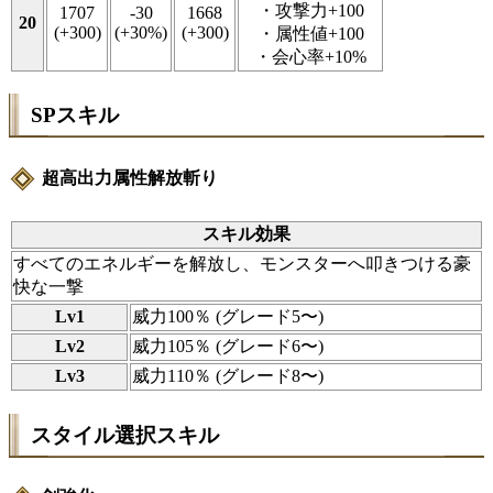
・攻撃力+100
1707
-30
1668
20
(+300)
(+30%)
(+300)
・属性値+100
・会心率+10%
SPスキル
超高出力属性解放斬り
スキル効果
すべてのエネルギーを解放し、モンスターへ叩きつける豪
快な一撃
Lv1
威力100％ (グレード5〜)
Lv2
威力105％ (グレード6〜)
Lv3
威力110％ (グレード8〜)
スタイル選択スキル