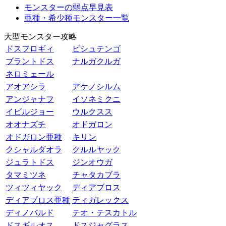
モンスターの弱点早見表
亜種・希少種モンスター一覧
大型モンスター攻略
ドスフロギィ
ビシュテンゴ
ブラントドス
ナルガクルガ
ネロミェール
アオアシラ
アケノシルム
アンジャナフ
イソネミクニ
イビルジョー
ウルクスス
オオナズチ
オドガロン
オドガロン亜種
キリン
クシャルダオラ
クルルヤック
ジュラトドス
ジンオウガ
タマミツネ
チャタカブラ
ツィツィヤック
ディアブロス
ディアブロス亜種
ティガレックス
ディノバルド
テオ・テスカトル
ドスギルオス
ドスジャグラス