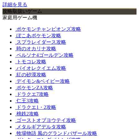
詳細を見る
攻略取扱いゲーム
家庭用ゲーム機
ポケモンチャンピオンズ攻略
ぽこあポケモン攻略
スプラレイダース攻略
時のオカリナ攻略
ペルソナ4ゴールデン攻略
トモコレ攻略
バイオレクイエム攻略
紅の砂漠攻略
デイモン&ベイビー攻略
ポケモンZA攻略
ドラクエ7攻略
仁王3攻略
ドラクエ1・2攻略
桃鉄2攻略
ゴーストオブヨウテイ攻略
メタルギアデルタ攻略
牧場物語 風のグランドバザール攻略