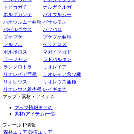
トビカガチ
ナルガクルガ
ネルギガンテ
パオウルムー
パオウルムー亜種
バサルモス
バゼルギウス
バフバロ
プケプケ
プケプケ亜種
フルフル
ベリオロス
ボルボロス
マガイマガド
ラージャン
ラドバルキン
ラングロトラ
リオレイア
リオレイア亜種
リオレイア希少種
リオレウス
リオレウス亜種
リオレウス希少種
レイギエナ
マップ・素材・アイテム
マップ情報まとめ
素材(アイテム)一覧
フィールド情報
森林エリア
砂漠エリア