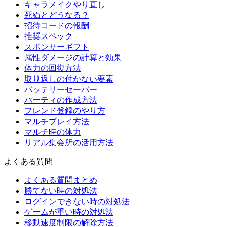
キャラメイクやり直し
死ぬとどうなる？
招待コードの報酬
推奨スペック
スポンサーギフト
属性ダメージの計算と効果
体力の回復方法
取り返しの付かない要素
バッテリーセーバー
パーティの作成方法
フレンド登録のやり方
マルチプレイ方法
マルチ時の体力
リアル集会所の活用方法
よくある質問
よくある質問まとめ
勝てない時の対処法
ログインできない時の対処法
ゲームが重い時の対処法
移動速度制限の解除方法