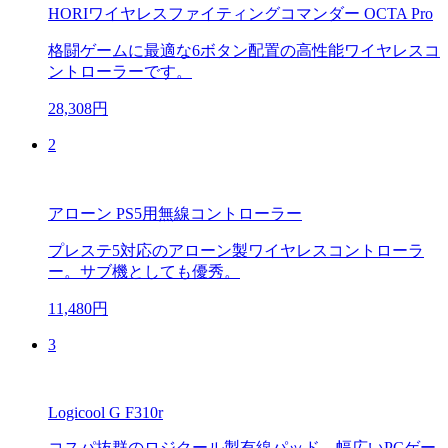
HORIワイヤレスファイティングコマンダー OCTA Pro
格闘ゲームに最適な6ボタン配置の高性能ワイヤレスコ
ントローラーです。
28,308円
2
アローン PS5用無線コントローラー
プレステ5対応のアローン製ワイヤレスコントローラ
ー。サブ機としても優秀。
11,480円
3
Logicool G F310r
コスパ抜群のロジクール製有線パッド。幅広いPCゲー