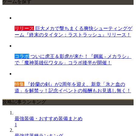
ゲームを探す
リリース
巨大メカで撃ちまくる爽快シューティングゲ
ーム『終末のタイタン：ラストラッシュ』リリース！
コラボ
ついに虎王＆影虎が来た！『鋼嵐 - メカラシ』
で「魔神英雄伝ワタル」コラボ後半が開催！
特集
『鈴蘭の剣』が2周年を迎え、新章「氷と血の
道」を解禁ッ！記念イベントの報酬もお見逃し無く！
攻略記事ランキング
最強装備・おすすめ装備まとめ
1
最強武器種ランキング