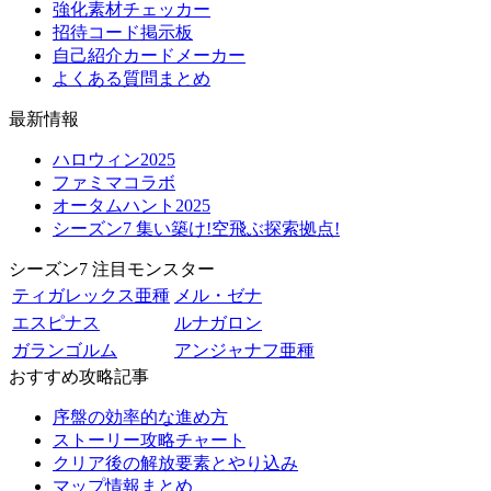
強化素材チェッカー
招待コード掲示板
自己紹介カードメーカー
よくある質問まとめ
最新情報
ハロウィン2025
ファミマコラボ
オータムハント2025
シーズン7 集い築け!空飛ぶ探索拠点!
シーズン7 注目モンスター
ティガレックス亜種
メル・ゼナ
エスピナス
ルナガロン
ガランゴルム
アンジャナフ亜種
おすすめ攻略記事
序盤の効率的な進め方
ストーリー攻略チャート
クリア後の解放要素とやり込み
マップ情報まとめ