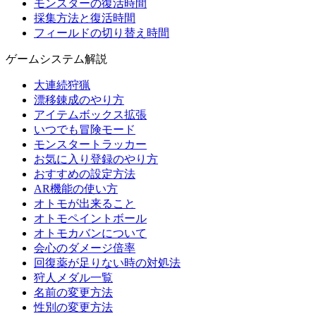
モンスターの復活時間
採集方法と復活時間
フィールドの切り替え時間
ゲームシステム解説
大連続狩猟
漂移錬成のやり方
アイテムボックス拡張
いつでも冒険モード
モンスタートラッカー
お気に入り登録のやり方
おすすめの設定方法
AR機能の使い方
オトモが出来ること
オトモペイントボール
オトモカバンについて
会心のダメージ倍率
回復薬が足りない時の対処法
狩人メダル一覧
名前の変更方法
性別の変更方法