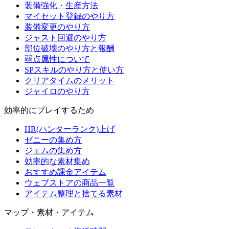
装備強化・生産方法
マイセット登録のやり方
装備変更のやり方
ジャスト回避のやり方
部位破壊のやり方と報酬
弱点属性について
SPスキルのやり方と使い方
クリアタイムのメリット
ジャイロのやり方
効率的にプレイするため
HR(ハンターランク)上げ
ゼニーの集め方
ジェムの集め方
効率的な素材集め
おすすめ課金アイテム
ウェブストアの商品一覧
アイテム整理と捨てる素材
マップ・素材・アイテム