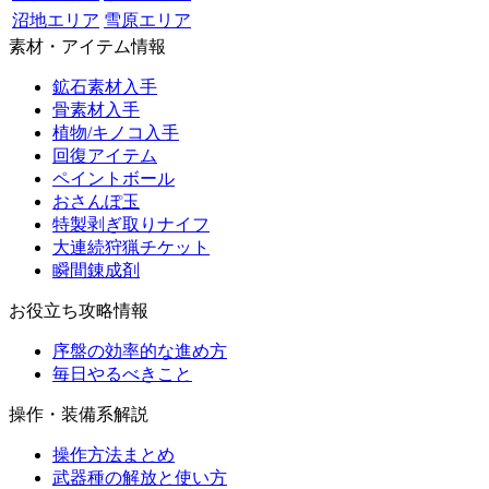
沼地エリア
雪原エリア
素材・アイテム情報
鉱石素材入手
骨素材入手
植物/キノコ入手
回復アイテム
ペイントボール
おさんぽ玉
特製剥ぎ取りナイフ
大連続狩猟チケット
瞬間錬成剤
お役立ち攻略情報
序盤の効率的な進め方
毎日やるべきこと
操作・装備系解説
操作方法まとめ
武器種の解放と使い方