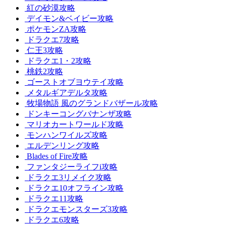
紅の砂漠攻略
デイモン&ベイビー攻略
ポケモンZA攻略
ドラクエ7攻略
仁王3攻略
ドラクエ1・2攻略
桃鉄2攻略
ゴーストオブヨウテイ攻略
メタルギアデルタ攻略
牧場物語 風のグランドバザール攻略
ドンキーコングバナンザ攻略
マリオカートワールド攻略
モンハンワイルズ攻略
エルデンリング攻略
Blades of Fire攻略
ファンタジーライフi攻略
ドラクエ3リメイク攻略
ドラクエ10オフライン攻略
ドラクエ11攻略
ドラクエモンスターズ3攻略
ドラクエ6攻略