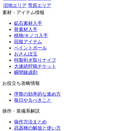
沼地エリア
雪原エリア
素材・アイテム情報
鉱石素材入手
骨素材入手
植物/キノコ入手
回復アイテム
ペイントボール
おさんぽ玉
特製剥ぎ取りナイフ
大連続狩猟チケット
瞬間錬成剤
お役立ち攻略情報
序盤の効率的な進め方
毎日やるべきこと
操作・装備系解説
操作方法まとめ
武器種の解放と使い方