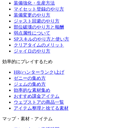
装備強化・生産方法
マイセット登録のやり方
装備変更のやり方
ジャスト回避のやり方
部位破壊のやり方と報酬
弱点属性について
SPスキルのやり方と使い方
クリアタイムのメリット
ジャイロのやり方
効率的にプレイするため
HR(ハンターランク)上げ
ゼニーの集め方
ジェムの集め方
効率的な素材集め
おすすめ課金アイテム
ウェブストアの商品一覧
アイテム整理と捨てる素材
マップ・素材・アイテム