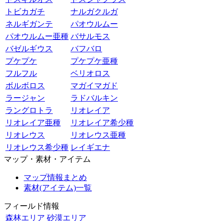
トビカガチ
ナルガクルガ
ネルギガンテ
パオウルムー
パオウルムー亜種
バサルモス
バゼルギウス
バフバロ
プケプケ
プケプケ亜種
フルフル
ベリオロス
ボルボロス
マガイマガド
ラージャン
ラドバルキン
ラングロトラ
リオレイア
リオレイア亜種
リオレイア希少種
リオレウス
リオレウス亜種
リオレウス希少種
レイギエナ
マップ・素材・アイテム
マップ情報まとめ
素材(アイテム)一覧
フィールド情報
森林エリア
砂漠エリア