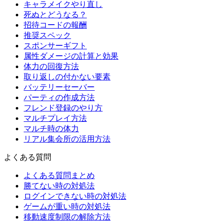
キャラメイクやり直し
死ぬとどうなる？
招待コードの報酬
推奨スペック
スポンサーギフト
属性ダメージの計算と効果
体力の回復方法
取り返しの付かない要素
バッテリーセーバー
パーティの作成方法
フレンド登録のやり方
マルチプレイ方法
マルチ時の体力
リアル集会所の活用方法
よくある質問
よくある質問まとめ
勝てない時の対処法
ログインできない時の対処法
ゲームが重い時の対処法
移動速度制限の解除方法