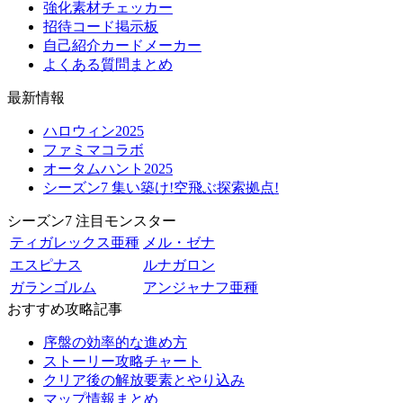
強化素材チェッカー
招待コード掲示板
自己紹介カードメーカー
よくある質問まとめ
最新情報
ハロウィン2025
ファミマコラボ
オータムハント2025
シーズン7 集い築け!空飛ぶ探索拠点!
シーズン7 注目モンスター
ティガレックス亜種
メル・ゼナ
エスピナス
ルナガロン
ガランゴルム
アンジャナフ亜種
おすすめ攻略記事
序盤の効率的な進め方
ストーリー攻略チャート
クリア後の解放要素とやり込み
マップ情報まとめ