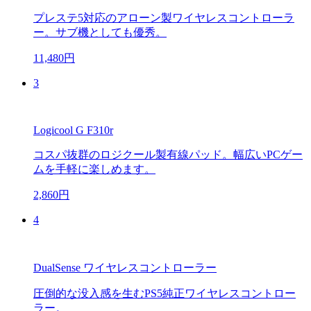
プレステ5対応のアローン製ワイヤレスコントローラ
ー。サブ機としても優秀。
11,480円
3
Logicool G F310r
コスパ抜群のロジクール製有線パッド。幅広いPCゲー
ムを手軽に楽しめます。
2,860円
4
DualSense ワイヤレスコントローラー
圧倒的な没入感を生むPS5純正ワイヤレスコントロー
ラー。