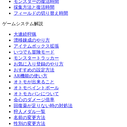
モンスターの復活時間
採集方法と復活時間
フィールドの切り替え時間
ゲームシステム解説
大連続狩猟
漂移錬成のやり方
アイテムボックス拡張
いつでも冒険モード
モンスタートラッカー
お気に入り登録のやり方
おすすめの設定方法
AR機能の使い方
オトモが出来ること
オトモペイントボール
オトモカバンについて
会心のダメージ倍率
回復薬が足りない時の対処法
狩人メダル一覧
名前の変更方法
性別の変更方法