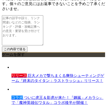
す。個々のご意見にはお返事できないことを予めご了承くだ
さいませ。
ゲームを探す
リリース
巨大メカで撃ちまくる爽快シューティングゲ
ーム『終末のタイタン：ラストラッシュ』リリース！
コラボ
ついに虎王＆影虎が来た！『鋼嵐 - メカラシ』
で「魔神英雄伝ワタル」コラボ後半が開催！