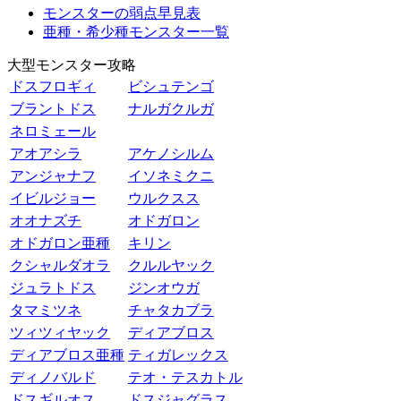
モンスターの弱点早見表
亜種・希少種モンスター一覧
大型モンスター攻略
ドスフロギィ
ビシュテンゴ
ブラントドス
ナルガクルガ
ネロミェール
アオアシラ
アケノシルム
アンジャナフ
イソネミクニ
イビルジョー
ウルクスス
オオナズチ
オドガロン
オドガロン亜種
キリン
クシャルダオラ
クルルヤック
ジュラトドス
ジンオウガ
タマミツネ
チャタカブラ
ツィツィヤック
ディアブロス
ディアブロス亜種
ティガレックス
ディノバルド
テオ・テスカトル
ドスギルオス
ドスジャグラス