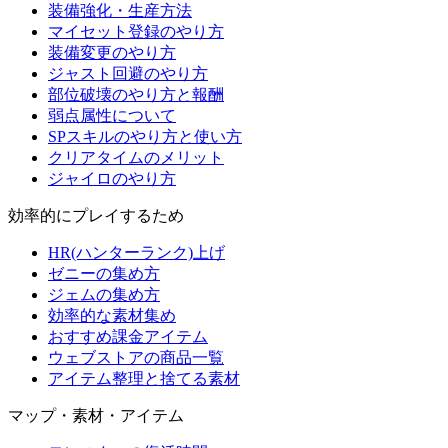
装備強化・生産方法
マイセット登録のやり方
装備変更のやり方
ジャスト回避のやり方
部位破壊のやり方と報酬
弱点属性について
SPスキルのやり方と使い方
クリアタイムのメリット
ジャイロのやり方
効率的にプレイするため
HR(ハンターランク)上げ
ゼニーの集め方
ジェムの集め方
効率的な素材集め
おすすめ課金アイテム
ウェブストアの商品一覧
アイテム整理と捨てる素材
マップ・素材・アイテム