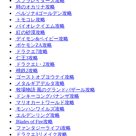
スプラレイダース攻略
時のオカリナ攻略
ペルソナ4ゴールデン攻略
トモコレ攻略
バイオレクイエム攻略
紅の砂漠攻略
デイモン&ベイビー攻略
ポケモンZA攻略
ドラクエ7攻略
仁王3攻略
ドラクエ1・2攻略
桃鉄2攻略
ゴーストオブヨウテイ攻略
メタルギアデルタ攻略
牧場物語 風のグランドバザール攻略
ドンキーコングバナンザ攻略
マリオカートワールド攻略
モンハンワイルズ攻略
エルデンリング攻略
Blades of Fire攻略
ファンタジーライフi攻略
ドラクエ3リメイク攻略