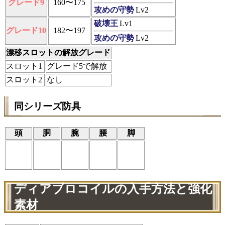
グレード9
160〜175
攻めの守勢
Lv2
破壊王
Lv1
グレード10
182〜197
攻めの守勢
Lv2
漂移スロットの解放グレード
スロット1
グレード5で解放
スロット2
なし
同シリーズ防具
頭
胴
腕
腰
脚
ディアブロコイルの入手方法と強化
素材