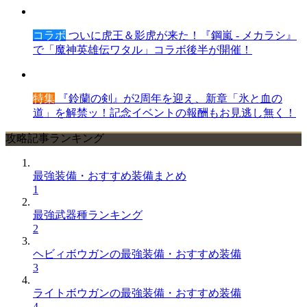
コラボ
ついに虎王＆影虎が来た！『鋼嵐 - メカラシ』
で「魔神英雄伝ワタル」コラボ後半が開催！
特集
『鈴蘭の剣』が2周年を迎え、新章「氷と血の
道」を解禁ッ！記念イベントの報酬もお見逃し無く！
攻略記事ランキング
最強装備・おすすめ装備まとめ
1
最強武器種ランキング
2
ヘビィボウガンの最強装備・おすすめ装備
3
ライトボウガンの最強装備・おすすめ装備
4