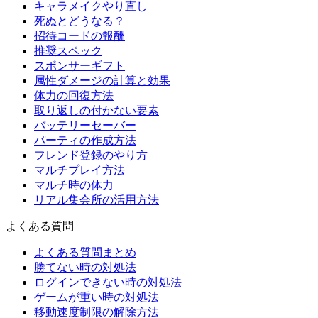
キャラメイクやり直し
死ぬとどうなる？
招待コードの報酬
推奨スペック
スポンサーギフト
属性ダメージの計算と効果
体力の回復方法
取り返しの付かない要素
バッテリーセーバー
パーティの作成方法
フレンド登録のやり方
マルチプレイ方法
マルチ時の体力
リアル集会所の活用方法
よくある質問
よくある質問まとめ
勝てない時の対処法
ログインできない時の対処法
ゲームが重い時の対処法
移動速度制限の解除方法