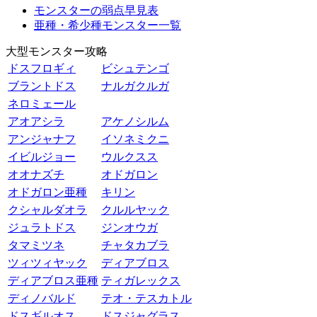
モンスターの弱点早見表
亜種・希少種モンスター一覧
大型モンスター攻略
ドスフロギィ
ビシュテンゴ
ブラントドス
ナルガクルガ
ネロミェール
アオアシラ
アケノシルム
アンジャナフ
イソネミクニ
イビルジョー
ウルクスス
オオナズチ
オドガロン
オドガロン亜種
キリン
クシャルダオラ
クルルヤック
ジュラトドス
ジンオウガ
タマミツネ
チャタカブラ
ツィツィヤック
ディアブロス
ディアブロス亜種
ティガレックス
ディノバルド
テオ・テスカトル
ドスギルオス
ドスジャグラス