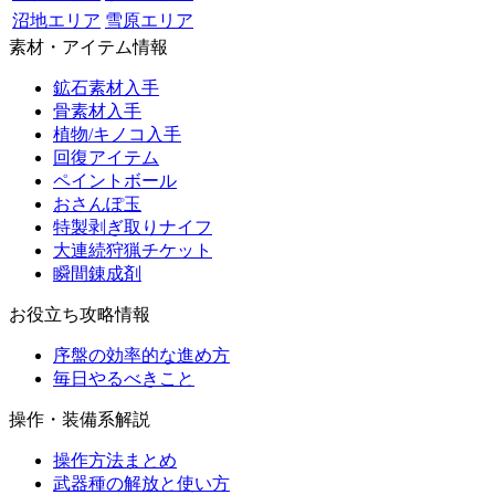
沼地エリア
雪原エリア
素材・アイテム情報
鉱石素材入手
骨素材入手
植物/キノコ入手
回復アイテム
ペイントボール
おさんぽ玉
特製剥ぎ取りナイフ
大連続狩猟チケット
瞬間錬成剤
お役立ち攻略情報
序盤の効率的な進め方
毎日やるべきこと
操作・装備系解説
操作方法まとめ
武器種の解放と使い方