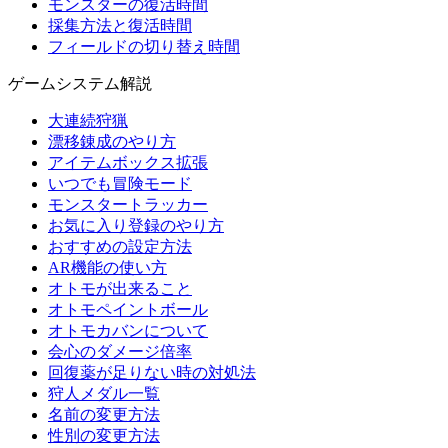
モンスターの復活時間
採集方法と復活時間
フィールドの切り替え時間
ゲームシステム解説
大連続狩猟
漂移錬成のやり方
アイテムボックス拡張
いつでも冒険モード
モンスタートラッカー
お気に入り登録のやり方
おすすめの設定方法
AR機能の使い方
オトモが出来ること
オトモペイントボール
オトモカバンについて
会心のダメージ倍率
回復薬が足りない時の対処法
狩人メダル一覧
名前の変更方法
性別の変更方法