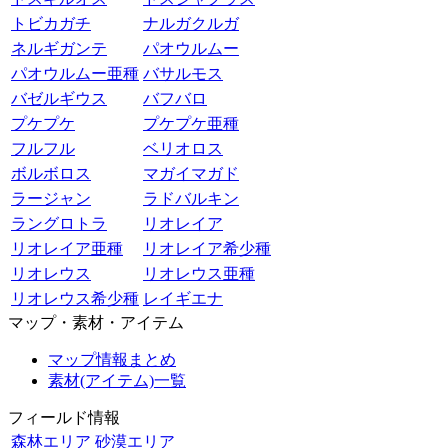
トビカガチ
ナルガクルガ
ネルギガンテ
パオウルムー
パオウルムー亜種
バサルモス
バゼルギウス
バフバロ
プケプケ
プケプケ亜種
フルフル
ベリオロス
ボルボロス
マガイマガド
ラージャン
ラドバルキン
ラングロトラ
リオレイア
リオレイア亜種
リオレイア希少種
リオレウス
リオレウス亜種
リオレウス希少種
レイギエナ
マップ・素材・アイテム
マップ情報まとめ
素材(アイテム)一覧
フィールド情報
森林エリア
砂漠エリア