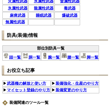
火属性武器
水属性武器
雷属性武器
氷属性武器
龍属性武器
毒武器
麻痺武器
睡眠武器
爆破武器
無属性武器
防具(装備)情報
部位別防具一覧
頭一覧
胴一覧
腕一覧
腰一覧
脚一覧
お役立ち記事
▶
武器種の解放と使い方
▶
装備強化・生産のやり方
▶
マイセット登録のやり方
▶
装備変更のやり方
装備関連のツール一覧