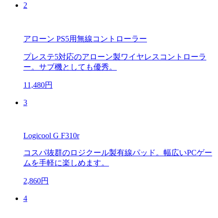
2
アローン PS5用無線コントローラー
プレステ5対応のアローン製ワイヤレスコントローラ
ー。サブ機としても優秀。
11,480円
3
Logicool G F310r
コスパ抜群のロジクール製有線パッド。幅広いPCゲー
ムを手軽に楽しめます。
2,860円
4