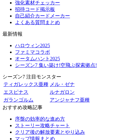
強化素材チェッカー
招待コード掲示板
自己紹介カードメーカー
よくある質問まとめ
最新情報
ハロウィン2025
ファミマコラボ
オータムハント2025
シーズン7 集い築け!空飛ぶ探索拠点!
シーズン7 注目モンスター
ティガレックス亜種
メル・ゼナ
エスピナス
ルナガロン
ガランゴルム
アンジャナフ亜種
おすすめ攻略記事
序盤の効率的な進め方
ストーリー攻略チャート
クリア後の解放要素とやり込み
マップ情報まとめ