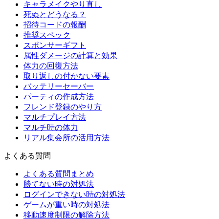
キャラメイクやり直し
死ぬとどうなる？
招待コードの報酬
推奨スペック
スポンサーギフト
属性ダメージの計算と効果
体力の回復方法
取り返しの付かない要素
バッテリーセーバー
パーティの作成方法
フレンド登録のやり方
マルチプレイ方法
マルチ時の体力
リアル集会所の活用方法
よくある質問
よくある質問まとめ
勝てない時の対処法
ログインできない時の対処法
ゲームが重い時の対処法
移動速度制限の解除方法