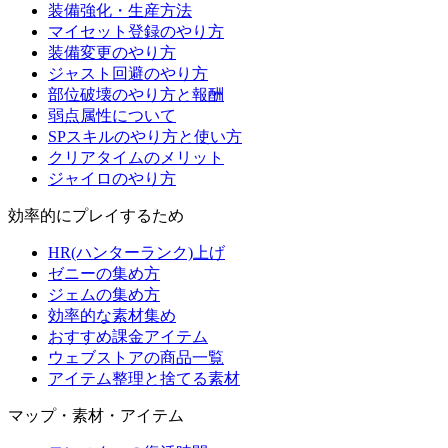
装備強化・生産方法
マイセット登録のやり方
装備変更のやり方
ジャスト回避のやり方
部位破壊のやり方と報酬
弱点属性について
SPスキルのやり方と使い方
クリアタイムのメリット
ジャイロのやり方
効率的にプレイするため
HR(ハンターランク)上げ
ゼニーの集め方
ジェムの集め方
効率的な素材集め
おすすめ課金アイテム
ウェブストアの商品一覧
アイテム整理と捨てる素材
マップ・素材・アイテム