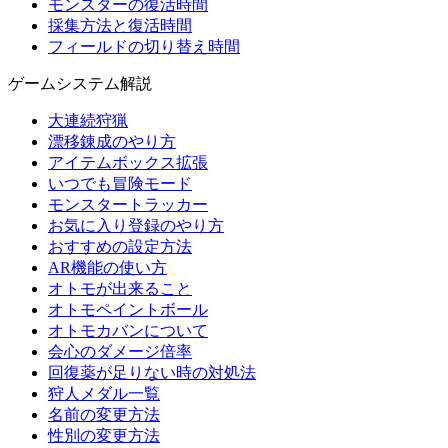
モンスターの復活時間
採集方法と復活時間
フィールドの切り替え時間
ゲームシステム解説
大連続狩猟
漂移錬成のやり方
アイテムボックス拡張
いつでも冒険モード
モンスタートラッカー
お気に入り登録のやり方
おすすめの設定方法
AR機能の使い方
オトモが出来ること
オトモペイントボール
オトモカバンについて
会心のダメージ倍率
回復薬が足りない時の対処法
狩人メダル一覧
名前の変更方法
性別の変更方法