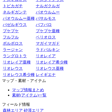
トビカガチ
ナルガクルガ
ネルギガンテ
パオウルムー
パオウルムー亜種
バサルモス
バゼルギウス
バフバロ
プケプケ
プケプケ亜種
フルフル
ベリオロス
ボルボロス
マガイマガド
ラージャン
ラドバルキン
ラングロトラ
リオレイア
リオレイア亜種
リオレイア希少種
リオレウス
リオレウス亜種
リオレウス希少種
レイギエナ
マップ・素材・アイテム
マップ情報まとめ
素材(アイテム)一覧
フィールド情報
森林エリア
砂漠エリア