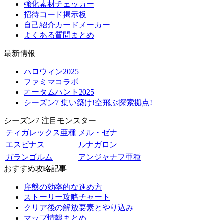
強化素材チェッカー
招待コード掲示板
自己紹介カードメーカー
よくある質問まとめ
最新情報
ハロウィン2025
ファミマコラボ
オータムハント2025
シーズン7 集い築け!空飛ぶ探索拠点!
シーズン7 注目モンスター
ティガレックス亜種
メル・ゼナ
エスピナス
ルナガロン
ガランゴルム
アンジャナフ亜種
おすすめ攻略記事
序盤の効率的な進め方
ストーリー攻略チャート
クリア後の解放要素とやり込み
マップ情報まとめ