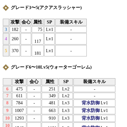
グレード3〜5(アクアスラッシャー)
攻撃
会心
属性
SP
装備スキル
3
182
-
75
Lv1
-
4
260
-
Lv1
-
117
5
370
-
Lv1
-
181
グレード6〜10Lv5(ウォーターゴーレム)
攻撃
会心
属性
SP
装備スキル
6
475
-
251
Lv2
-
7
611
-
349
Lv2
-
8
784
-
481
Lv3
背水防御
Lv1
9
1007
-
663
Lv3
背水防御
Lv1
10
1293
-
910
Lv3
背水防御
Lv1
10