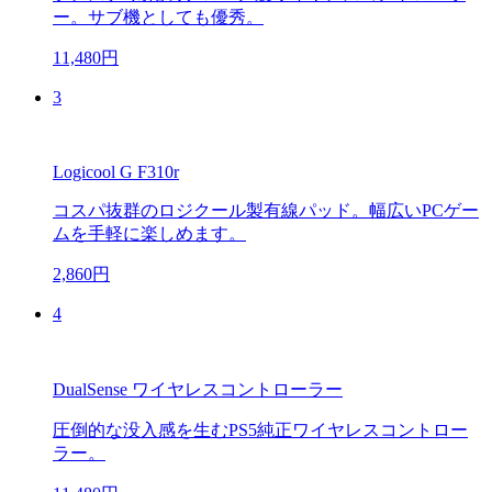
ー。サブ機としても優秀。
11,480円
3
Logicool G F310r
コスパ抜群のロジクール製有線パッド。幅広いPCゲー
ムを手軽に楽しめます。
2,860円
4
DualSense ワイヤレスコントローラー
圧倒的な没入感を生むPS5純正ワイヤレスコントロー
ラー。