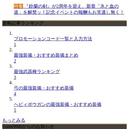
特集
『鈴蘭の剣』が2周年を迎え、新章「氷と血の
道」を解禁ッ！記念イベントの報酬もお見逃し無く！
攻略記事ランキング
プロモーションコード一覧と入力方法
1
最強装備・おすすめ装備まとめ
2
最強武器種ランキング
3
弓の最強装備・おすすめ装備
4
ヘビィボウガンの最強装備・おすすめ装備
5
もっとみる
GameWithからのお知らせ