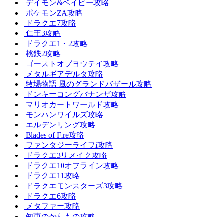
デイモン&ベイビー攻略
ポケモンZA攻略
ドラクエ7攻略
仁王3攻略
ドラクエ1・2攻略
桃鉄2攻略
ゴーストオブヨウテイ攻略
メタルギアデルタ攻略
牧場物語 風のグランドバザール攻略
ドンキーコングバナンザ攻略
マリオカートワールド攻略
モンハンワイルズ攻略
エルデンリング攻略
Blades of Fire攻略
ファンタジーライフi攻略
ドラクエ3リメイク攻略
ドラクエ10オフライン攻略
ドラクエ11攻略
ドラクエモンスターズ3攻略
ドラクエ6攻略
メタファー攻略
知恵のかりもの攻略