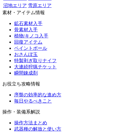
沼地エリア
雪原エリア
素材・アイテム情報
鉱石素材入手
骨素材入手
植物/キノコ入手
回復アイテム
ペイントボール
おさんぽ玉
特製剥ぎ取りナイフ
大連続狩猟チケット
瞬間錬成剤
お役立ち攻略情報
序盤の効率的な進め方
毎日やるべきこと
操作・装備系解説
操作方法まとめ
武器種の解放と使い方