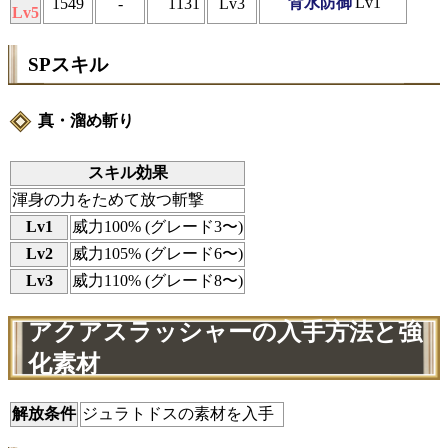
背水防御
Lv1
1549
-
1131
Lv3
Lv5
SPスキル
真・溜め斬り
スキル効果
渾身の力をためて放つ斬撃
Lv1
威力100% (グレード3〜)
Lv2
威力105% (グレード6〜)
Lv3
威力110% (グレード8〜)
アクアスラッシャーの入手方法と強
化素材
解放条件
ジュラトドスの素材を入手