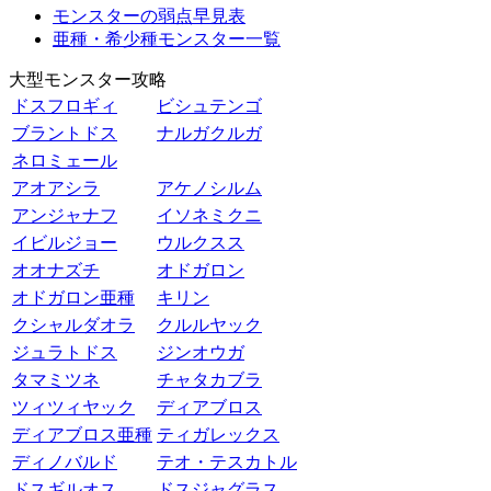
モンスターの弱点早見表
亜種・希少種モンスター一覧
大型モンスター攻略
ドスフロギィ
ビシュテンゴ
ブラントドス
ナルガクルガ
ネロミェール
アオアシラ
アケノシルム
アンジャナフ
イソネミクニ
イビルジョー
ウルクスス
オオナズチ
オドガロン
オドガロン亜種
キリン
クシャルダオラ
クルルヤック
ジュラトドス
ジンオウガ
タマミツネ
チャタカブラ
ツィツィヤック
ディアブロス
ディアブロス亜種
ティガレックス
ディノバルド
テオ・テスカトル
ドスギルオス
ドスジャグラス