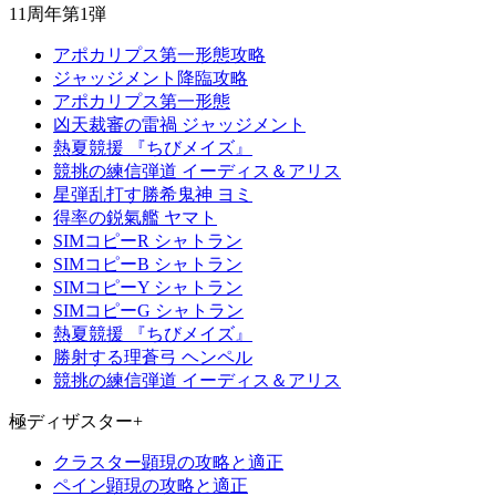
11周年第1弾
アポカリプス第一形態攻略
ジャッジメント降臨攻略
アポカリプス第一形態
凶天裁審の雷禍 ジャッジメント
熱夏競援 『ちびメイズ』
競挑の練信弾道 イーディス＆アリス
星弾乱打す勝希鬼神 ヨミ
得率の鋭氣艦 ヤマト
SIMコピーR シャトラン
SIMコピーB シャトラン
SIMコピーY シャトラン
SIMコピーG シャトラン
熱夏競援 『ちびメイズ』
勝射する理蒼弓 ヘンペル
競挑の練信弾道 イーディス＆アリス
極ディザスター+
クラスター顕現の攻略と適正
ペイン顕現の攻略と適正