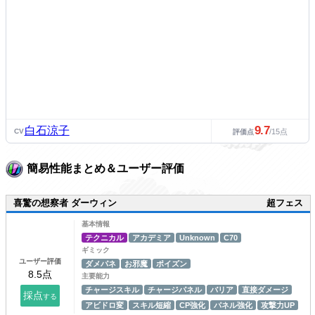
9.7
白石涼子
CV
/15点
評価点
簡易性能まとめ＆ユーザー評価
喜驚の想察者 ダーウィン
超フェス
基本情報
テクニカル
アカデミア
Unknown
C70
ギミック
ユーザー評価
ダメパネ
お邪魔
ポイズン
主要能力
チャージスキル
チャージパネル
バリア
直接ダメージ
アビドロ変
スキル短縮
CP強化
パネル強化
攻撃力UP