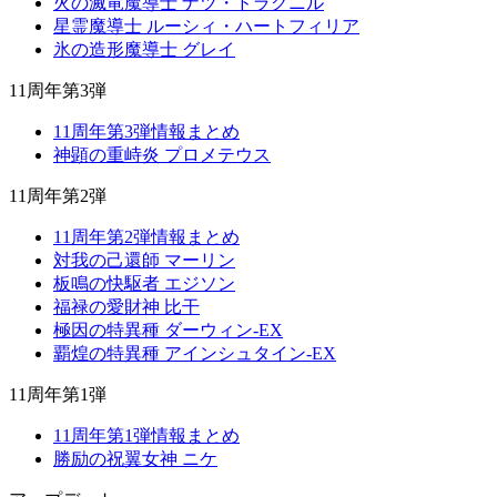
火の滅竜魔導士 ナツ・ドラグニル
星霊魔導士 ルーシィ・ハートフィリア
氷の造形魔導士 グレイ
11周年第3弾
11周年第3弾情報まとめ
神顕の重峙炎 プロメテウス
11周年第2弾
11周年第2弾情報まとめ
対我の己還師 マーリン
板鳴の快駆者 エジソン
福禄の愛財神 比干
極因の特異種 ダーウィン-EX
覇煌の特異種 アインシュタイン-EX
11周年第1弾
11周年第1弾情報まとめ
勝励の祝翼女神 ニケ