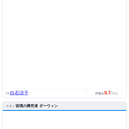
9.7
白石涼子
CV
/15点
評価点
宙境の興究者 ダーウィン
スキン