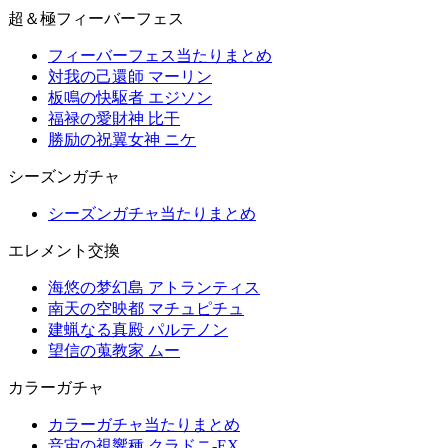
超＆極フィーバーフェス
フィーバーフェス当たりまとめ
対我の己還師 マーリン
板鳴の快駆者 エジソン
福禄の愛財神 比干
勝励の祝翼女神 ニケ
シーズンガチャ
シーズンガチャ当たりまとめ
エレメント交換
海悠の梦幻島 アトランティス
南天の空映都 マチュピチュ
建蝋なる真殿 パルテノン
望信の蒐教家 ムー
カラーガチャ
カラーガチャ当たりまとめ
音宙の視響種 クラドニ-EX