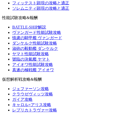
フィッテスト顕現の攻略と適正
ソレムニティ顕現の攻略と適正
性能試験攻略&報酬
BATTLE-SHIP解説
ヴァンガード性能試験攻略
慎慮の騎甲艦 ヴァンガード
ダンケルク性能試験攻略
淑砲の毅動艦 ダンケルク
ヤマト性能試験攻略
號臨の決氣艦 ヤマト
アイオワ性能試験攻略
真遂の極戦艦 アイオワ
仮想解析戦攻略&報酬
ジェファーソン攻略
クラウゼヴィッツ攻略
ガイア攻略
キャロル×アリス攻略
レプリカトラヴァー攻略