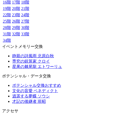
16階
17階
18階
19階
20階
21階
22階
23階
24階
25階
26階
27階
28階
29階
30階
31階
32階
33階
34階
イベントメモリー交換
静親の詩風雨 北原白秋
専究の鋭算家 クロイ
星果の棘尾龍 エトワーリュ
ポテンシャル・データ交換
ポテンシャル交換おすすめ
文化の盲愛 ベネディクト
逍遥する夢蝶 ソウシ
才記の後継者 班昭
アクセサ