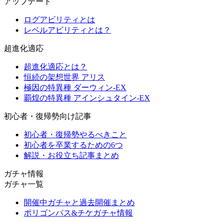
アップデート
ログアビリティとは
レベルアビリティとは？
超進化適応
超進化適応とは？
恒続の架想世界 アリス
極因の特異種 ダーウィン-EX
覇煌の特異種 アインシュタイン-EX
初心者・復帰勢向け記事
初心者・復帰勢やるべきこと
初心者を卒業するための6つ
解説・お役立ち記事まとめ
ガチャ情報
ガチャ一覧
開催中ガチャと過去開催まとめ
ポリゴンパス&チケガチャ情報