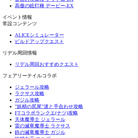
高傲の眩灯種 デービー-EX
イベント情報
常設コンテンツ
ALICEシミュレーター
ビルドアップクエスト
リデル周回情報
リデル周回おすすめクエスト
フェアリーテイルコラボ
ジェラール攻略
ラクサス攻略
ガジル攻略
”妖精の尻尾”達と手合わせ攻略
FTコラボランクエ(ナツ)攻略
天体魔導士 ジェラール
雷の滅竜魔導士 ラクサス
鉄の滅竜魔導士 ガジル