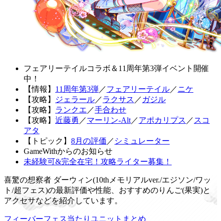
フェアリーテイルコラボ＆11周年第3弾イベント開催
中！
【情報】
11周年第3弾
／
フェアリーテイル
／
ニケ
【攻略】
ジェラール
／
ラクサス
／
ガジル
【攻略】
ランクエ
／
手合わせ
【攻略】
近藤勇
／
マーリン-Alt
／
アポカリプス
／
スコ
アタ
【トピック】
8月の評価
／
シミュレーター
GameWithからのお知らせ
未経験可&完全在宅！攻略ライター募集！
喜驚の想察者 ダーウィン(10thメモリアルver./エジソン/ワッ
ト/超フェス)の最新評価や性能、おすすめのりんご(果実)と
アクセサなどを紹介しています。
フィーバーフェス当たりユニットまとめ