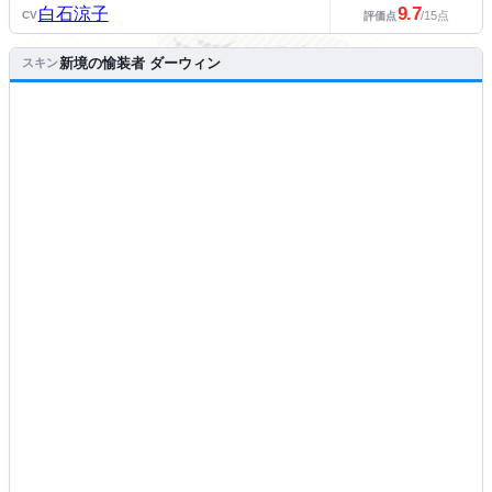
9.7
白石涼子
CV
/15点
評価点
新境の愉装者 ダーウィン
スキン