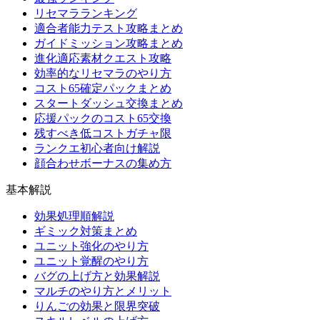
リセマラランキング
適合者能力テスト攻略まとめ
ガイドミッション攻略まとめ
進化適応素材クエスト攻略
効率的なリセマラのやり方
コスト65確定パックまとめ
スタートダッシュ交換まとめ
応援パックのコスト65交換
残すべき低コストガチャ限
ランクエ初心者向け解説
顔合わせボーナスの集め方
基本解説
効果処理順解説
ギミック対策まとめ
ユニット強化のやり方
ユニット覚醒のやり方
バグの上げ方と効果解説
マルチのやり方とメリット
りんごの効果と限界突破