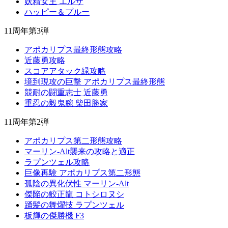
妖精女王 エルザ
ハッピー＆プルー
11周年第3弾
アポカリプス最終形態攻略
近藤勇攻略
スコアアタック緑攻略
境到現攻の巨撃 アポカリプス最終形態
競耐の闘重志士 近藤勇
重忍の毅鬼腕 柴田勝家
11周年第2弾
アポカリプス第二形態攻略
マーリン-Alt襲来の攻略と適正
ラプンツェル攻略
巨像再験 アポカリプス第二形態
孤陰の異化伏性 マーリン-Alt
傑陥の鮫正龍 コトシロヌシ
踊髪の舞燿技 ラプンツェル
板輝の傑勝機 F3