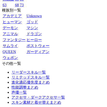
63
68
73
種族別一覧
アカデミア
Unknown
ヒューマン
ゴッド
デーモン
マシン
アニマル
ドラゴン
ファンタジー
ヒーロー
サムライ
ポストウォー
QUEEN
ガーディアン
ウェポン
その他一覧
リーダースキル一覧
リミテッドスキル一覧
進化適応優先度まとめ
性能調整まとめ
声優一覧
アクセサ・ダークアクセサ一覧
スキン素材と着せ替えまとめ