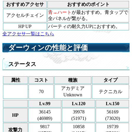
おすすめアクセサ
おすすめのポイント
青→ハート
が最おすすめ。青タップで
アクセルチェイン
全パネルが繋がる。
HP UP
パーティの耐久力UPにおすすめ。
全アクセサ一覧はこちら
ダーウィンの性能と評価
ステータス
属性
コスト
種族
タイプ
アカデミア
70
テクニカル
Unknown
Lv.99
Lv.120
Lv.150
36145
39978
56169
HP
(46989)
(51971)
(73020)
9817
10858
19739
攻撃力