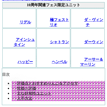
10周年関連フェス限定ユニット
極フェスト
ダ・ヴィン
リデル
リオ
チ
アインシュ
シャトラン
ダーウィン
タイン
アーサー＆
ハッピー
ヘンペル
マーリン
目次
評価点とおすすめりんご＆アクセサ
性能と評価
主な好相性ユニット
入手方法