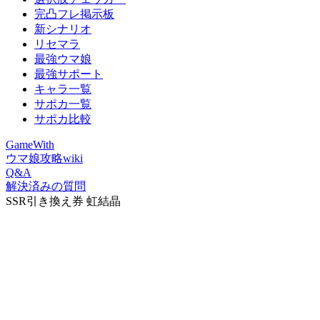
完凸フレ掲示板
新シナリオ
リセマラ
最強ウマ娘
最強サポート
キャラ一覧
サポカ一覧
サポカ比較
GameWith
ウマ娘攻略wiki
Q&A
解決済みの質問
SSR引き換え券 虹結晶