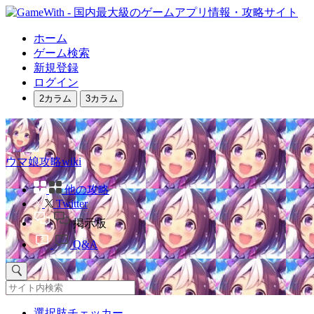
ホーム
ゲーム検索
新規登録
ログイン
2カラム
3カラム
ウマ娘攻略wiki
他の攻略
Twitter
掲示板
Q&A
選択肢チェッカー