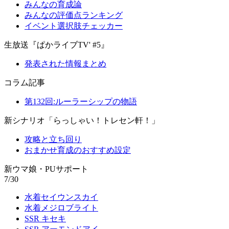
みんなの育成論
みんなの評価点ランキング
イベント選択肢チェッカー
生放送『ぱかライブTV' #5』
発表された情報まとめ
コラム記事
第132回:ルーラーシップの物語
新シナリオ「らっしゃい！トレセン軒！」
攻略と立ち回り
おまかせ育成のおすすめ設定
新ウマ娘・PUサポート
7/30
水着セイウンスカイ
水着メジロブライト
SSR キセキ