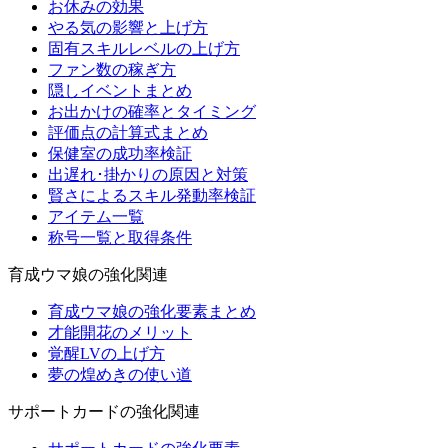
お休みの効果
やる気の影響と上げ方
固有スキルレベルの上げ方
ファン数の稼ぎ方
隠しイベントまとめ
お出かけの確率とタイミング
評価点の計算式まとめ
保健室の成功率検証
出遅れ･掛かりの原因と対策
賢さによるスキル発動率検証
アイテム一覧
称号一覧と取得条件
育成ウマ娘の強化関連
育成ウマ娘の強化要素まとめ
才能開花のメリット
覚醒LVの上げ方
夢の煌めきの使い道
サポートカードの強化関連