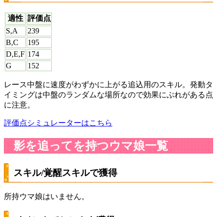
適性
評価点
S,A
239
B,C
195
D,E,F
174
G
152
レース中盤に速度がわずかに上がる追込用のスキル。発動タ
イミングは中盤のランダムな場所なので効果にぶれがある点
に注意。
評価点シミュレーターはこちら
影を追ってを持つウマ娘一覧
スキル/覚醒スキルで獲得
所持ウマ娘はいません。