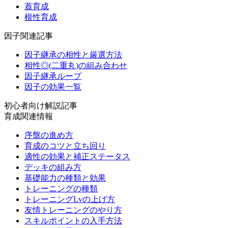
蓋育成
根性育成
因子関連記事
因子継承の相性と厳選方法
相性◎(二重丸)の組み合わせ
因子継承ループ
因子の効果一覧
初心者向け解説記事
育成関連情報
序盤の進め方
育成のコツと立ち回り
適性の効果と補正ステータス
デッキの組み方
基礎能力の種類と効果
トレーニングの種類
トレーニングLvの上げ方
友情トレーニングのやり方
スキルポイントの入手方法