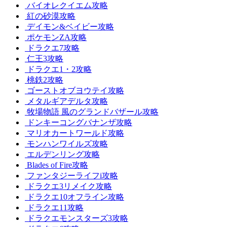
バイオレクイエム攻略
紅の砂漠攻略
デイモン&ベイビー攻略
ポケモンZA攻略
ドラクエ7攻略
仁王3攻略
ドラクエ1・2攻略
桃鉄2攻略
ゴーストオブヨウテイ攻略
メタルギアデルタ攻略
牧場物語 風のグランドバザール攻略
ドンキーコングバナンザ攻略
マリオカートワールド攻略
モンハンワイルズ攻略
エルデンリング攻略
Blades of Fire攻略
ファンタジーライフi攻略
ドラクエ3リメイク攻略
ドラクエ10オフライン攻略
ドラクエ11攻略
ドラクエモンスターズ3攻略