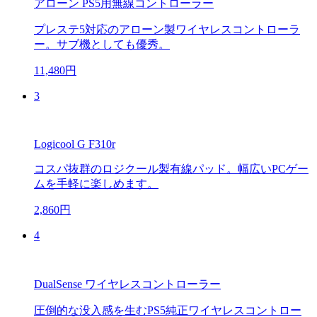
アローン PS5用無線コントローラー
プレステ5対応のアローン製ワイヤレスコントローラ
ー。サブ機としても優秀。
11,480円
3
Logicool G F310r
コスパ抜群のロジクール製有線パッド。幅広いPCゲー
ムを手軽に楽しめます。
2,860円
4
DualSense ワイヤレスコントローラー
圧倒的な没入感を生むPS5純正ワイヤレスコントロー