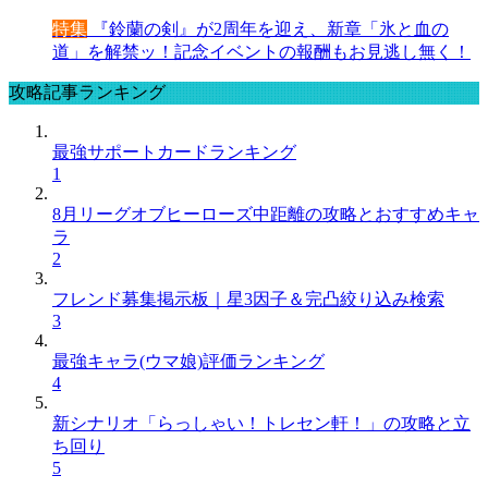
特集
『鈴蘭の剣』が2周年を迎え、新章「氷と血の
道」を解禁ッ！記念イベントの報酬もお見逃し無く！
攻略記事ランキング
最強サポートカードランキング
1
8月リーグオブヒーローズ中距離の攻略とおすすめキャ
ラ
2
フレンド募集掲示板｜星3因子＆完凸絞り込み検索
3
最強キャラ(ウマ娘)評価ランキング
4
新シナリオ「らっしゃい！トレセン軒！」の攻略と立
ち回り
5