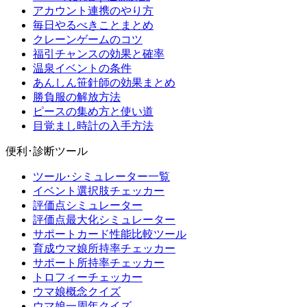
アカウント連携のやり方
毎日やるべきことまとめ
クレーンゲームのコツ
福引チャンスの効果と確率
温泉イベントの条件
あんしん笹針師の効果まとめ
勝負服の解放方法
ピースの集め方と使い道
目覚まし時計の入手方法
便利･診断ツール
ツール･シミュレーター一覧
イベント選択肢チェッカー
評価点シミュレーター
評価点最大化シミュレーター
サポートカード性能比較ツール
育成ウマ娘所持率チェッカー
サポート所持率チェッカー
トロフィーチェッカー
ウマ娘概念クイズ
ウマ娘一周年クイズ