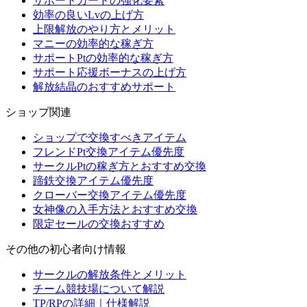
サポートカードの強化要素
効率の良いLvの上げ方
上限解放のやり方とメリット
マニーの効率的な稼ぎ方
サポートPtの効率的な稼ぎ方
サポート応援ボーナスの上げ方
解放結晶のおすすめサポート
ショップ関連
ショップで交換すべきアイテム
フレンドPt交換アイテム優先度
サークルPtの稼ぎ方とおすすめ交換
蹄鉄交換アイテム優先度
クローバー交換アイテム優先度
女神像の入手方法とおすすめ交換
限定セールの交換おすすめ
その他の初心者向け情報
サークルの解放条件とメリット
チーム競技場について解説
TP/RPの詳細｜仕様解説