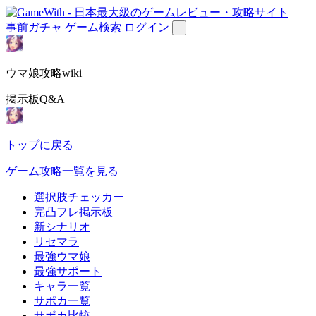
事前ガチャ
ゲーム検索
ログイン
ウマ娘攻略wiki
掲示板Q&A
トップに戻る
ゲーム攻略一覧を見る
選択肢チェッカー
完凸フレ掲示板
新シナリオ
リセマラ
最強ウマ娘
最強サポート
キャラ一覧
サポカ一覧
サポカ比較